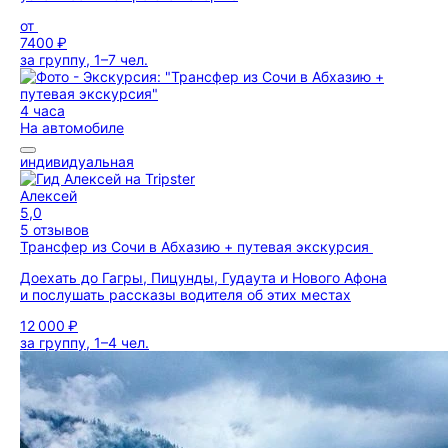
от
7400 ₽
за группу, 1–7 чел.
4 часа
На автомобиле
индивидуальная
Алексей
5,0
5 отзывов
Трансфер из Сочи в Абхазию + путевая экскурсия
Доехать до Гагры, Пицунды, Гудаута и Нового Афона
и послушать рассказы водителя об этих местах
12 000 ₽
за группу, 1–4 чел.