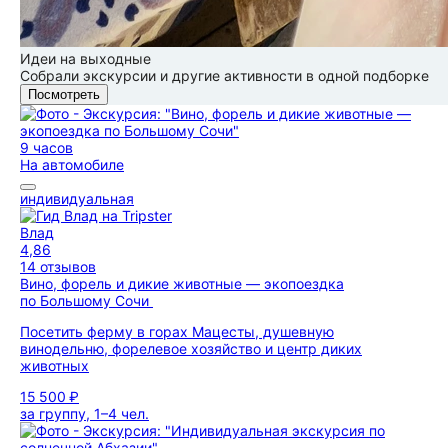
Идеи на выходные
Собрали экскурсии и другие активности в одной подборке
Посмотреть
9 часов
На автомобиле
индивидуальная
Влад
4,86
14 отзывов
Вино, форель и дикие животные — экопоездка
по Большому Сочи
Посетить ферму в горах Мацесты, душевную
винодельню, форелевое хозяйство и центр диких
животных
15 500 ₽
за группу, 1–4 чел.