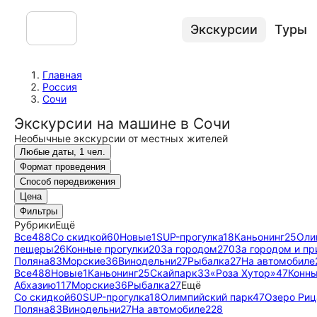
Экскурсии
Туры
Главная
Россия
Сочи
Экскурсии на машине в Сочи
Необычные экскурсии от местных жителей
Любые даты, 1 чел.
Формат проведения
Способ передвижения
Цена
Фильтры
Рубрики
Ещё
Все
488
Со скидкой
60
Новые
1
SUP-прогулка
18
Каньонинг
25
Оли
пещеры
26
Конные прогулки
20
За городом
270
За городом и п
Поляна
83
Морские
36
Винодельни
27
Рыбалка
27
На автомобиле
Все
488
Новые
1
Каньонинг
25
Скайпарк
33
«Роза Хутор»
47
Конны
Абхазию
117
Морские
36
Рыбалка
27
Ещё
Со скидкой
60
SUP-прогулка
18
Олимпийский парк
47
Озеро Риц
Поляна
83
Винодельни
27
На автомобиле
228