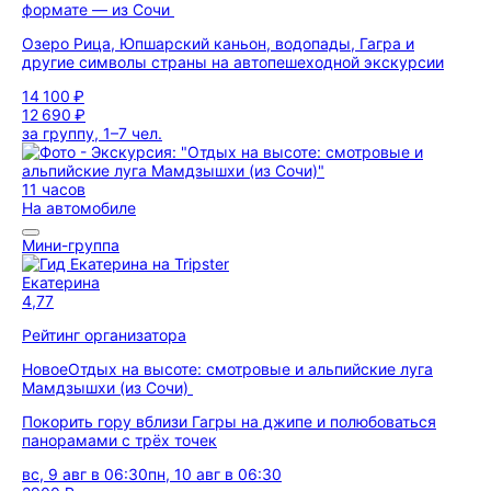
формате — из Сочи
Озеро Рица, Юпшарский каньон, водопады, Гагра и
другие символы страны на автопешеходной экскурсии
14 100 ₽
12 690 ₽
за группу, 1–7 чел.
11 часов
На автомобиле
Мини-группа
Екатерина
4,77
Рейтинг организатора
Новое
Отдых на высоте: смотровые и альпийские луга
Мамдзышхи (из Сочи)
Покорить гору вблизи Гагры на джипе и полюбоваться
панорамами с трёх точек
вс, 9 авг в 06:30
пн, 10 авг в 06:30