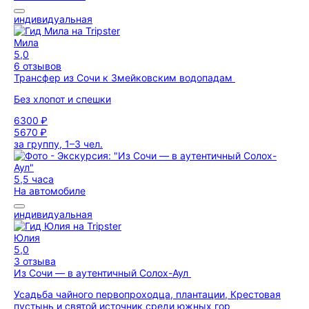
индивидуальная
Мила
5,0
6 отзывов
Трансфер из Сочи к Змейковским водопадам
Без хлопот и спешки
6300 ₽
5670 ₽
за группу, 1–3 чел.
5,5 часа
На автомобиле
индивидуальная
Юлия
5,0
3 отзыва
Из Сочи — в аутентичный Солох-Аул
Усадьба чайного первопроходца, плантации, Крестовая
пустынь и святой источник среди южных гор