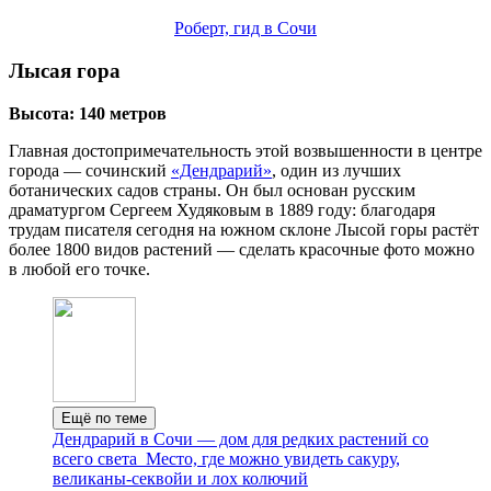
Роберт, гид в Сочи
Лысая гора
Высота: 140 метров
Главная до­сто­при­ме­ча­тель­но­сть этой возвышенности в центре
города — сочинский
«Дендрарий»
, один из лучших
ботанических садов страны. Он был основан русским
драматургом Сергеем Худяковым в 1889 году: благодаря
трудам писателя сегодня на южном склоне Лысой горы растёт
более 1800 видов растений — сделать красочные фото можно
в любой его точке.
Ещё по теме
Дендрарий в Сочи — дом для редких растений со
всего света
Место, где можно увидеть сакуру,
великаны‑секвойи и лох колючий