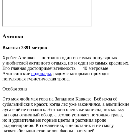
Ачишхо
Высота: 2391 метров
Хребет Ачишко — не только один из самых популярных
у любителей активного отдыха, но и один из самых красивых.
Его главная до­сто­при­ме­ча­тель­но­сть — 40‑метровые
Ачипсинские
водопады
, рядом с которыми проходит
популярная туристическая тропа.
Особая зона
Это моя любимая гора на Западном Кавказе. Всё из-за её
субальпийских красот, когда лес уже закончился, а альпийские
луга ещё не начались. Эта зона очень живописна, поскольку
на горы отличный обзор, а землю устилает не только трава,
но и удивительные горные цветы и растения вроде
рододендронов. К сожалению, я не ботаник и не смогу
назвать большинство видов флоры, растущей