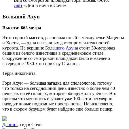
Вид со смотровой площадки горы Мосья. Фото:
сайт
«Дни и ночи в Сочи»
Большой Ахун
Высота: 663 метра
Этот горный массив, расположенный в междуречье Мацесты
и Хосты, — одна из главных до­сто­при­ме­ча­тель­но­стей
курорта. На вершине
Большого Ахуна
стоит 30‑метровая
башня из белого известняка в средневековом стиле.
Сооружение со смотровой площадкой было возведено
в середине 1930‑х по приказу Сталина.
Терра инкогнита
Гора Ахун — большая загадка для спелеологов, потому
что только на сегодняшний день известно о более чем 40
пещерах на её склонах, которые обнаружили учёные. Это
притом что местность изучают уже 100 лет и регулярно
находят новые подземные пространства. Не исключено,
что в скором будущем будет найдено ещё больше пещер.
Даниил
, гид в Сочи