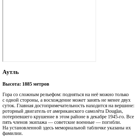
Аутль
Высота: 1885 метров
Гора со сложным рельефом: подняться на неё можно только
с одной стороны, а восхождение может занять не менее двух
суток. Главная до­сто­при­ме­ча­тель­но­сть находится на вершине:
роторный двигатель от американского самолёта Douglas,
потерпевшего крушение в этом районе в декабре 1945‑го. Все
пять членов экипажа — советские военные — погибли.
На установленной здесь мемориальной табличке указаны их
фамилии.