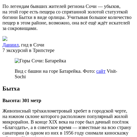
По легендам бывших жителей региона Сочи — убыхов,
на этой горе есть пещера со спрятанной золотой статуэткой
богини Бытхи в виде орлицы. Учитывая большое количество
пещер в этом районе, возможно, она всё ещё ждёт искателей
за сокровищами.
Даниил
, гид в Сочи
7 экскурсий в Трипстере
Вид с башни на горе Батарейка. Фото:
сайт
Visit-
Sochi
Бытха
Высота: 301 метр
Живописный трёхкилометровый хребет в городской черте,
на южном склоне которого расположен популярный жилой
микрорайон. В конце ХIХ века на горе был дачный посёлок
«Благодать», а в советское время — известные на всю страну
санатории (в одном из них в 1956 году снимали киносказку