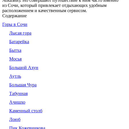
Абхазии). Но совершают путешествие к ним часто именно
из Сочи, который привлекает отдыхающих удобным
расположением и качественным сервисом.
Содержание
Горы в Сочи
Лысая гора
Батарейка
Бытха
Мосья
Большой Ахун
Аутль
Большая Чура
Табунная
Ачишхо
Каменный столб
Лоюб
Пик Кожевникова