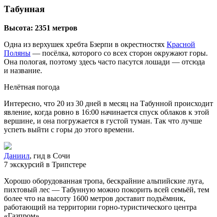
Табунная
Высота: 2351 метров
Одна из верхушек хребта Бзерпи в окрестностях
Красной
Поляны
— посёлка, которого со всех сторон окружают горы.
Она пологая, поэтому здесь часто пасутся лошади — отсюда
и название.
Нелётная погода
Интересно, что 20 из 30 дней в месяц на Табунной происходит
явление, когда ровно в 16:00 начинается спуск облаков к этой
вершине, и она погружается в густой туман. Так что лучше
успеть выйти с горы до этого времени.
Даниил
, гид в Сочи
7 экскурсий в Трипстере
Хорошо оборудованная тропа, бескрайние альпийские луга,
пихтовый лес — Табунную можно покорить всей семьёй, тем
более что на высоту 1600 метров доставит подъёмник,
работающий на территории горно-туристического центра
«Газпром».