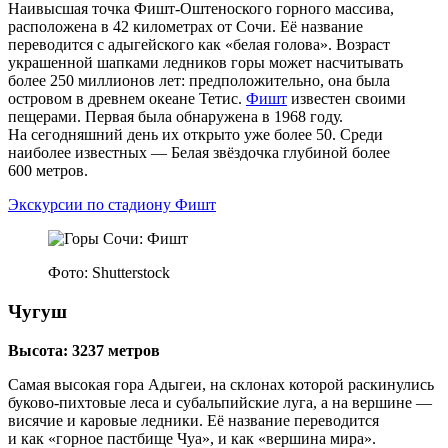
Наивысшая точка Фишт-Оштеноского горного массива,
расположена в 42 километрах от Сочи. Её название
переводится с адыгейского как «белая голова». Возраст
украшенной шапками ледников горы может насчитывать
более 250 миллионов лет: предположительно, она была
островом в древнем океане Тетис.
Фишт
известен своими
пещерами. Первая была обнаружена в 1968 году.
На сегодняшний день их открыто уже более 50. Среди
наиболее известных — Белая звёздочка глубиной более
600 метров.
Экскурсии по стадиону Фишт
Фото: Shutterstock
Чугуш
Высота: 3237 метров
Самая высокая гора Адыгеи, на склонах которой раскинулись
буково-пихтовые леса и субальпийские луга, а на вершине —
висячие и каровые ледники. Её название переводится
и как «горное пастбище Чуа», и как «вершина мира».