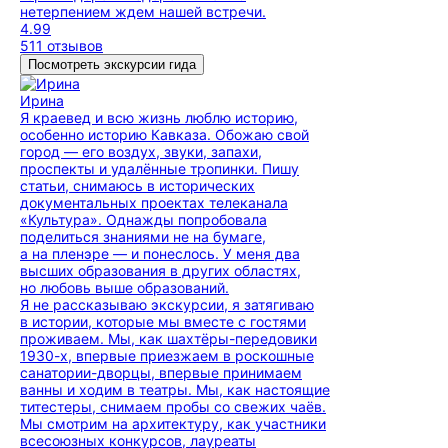
нетерпением ждем нашей встречи.
4.99
511 отзывов
Посмотреть экскурсии гида
Ирина
Я краевед и всю жизнь люблю историю,
особенно историю Кавказа. Обожаю свой
город — его воздух, звуки, запахи,
проспекты и удалённые тропинки. Пишу
статьи, снимаюсь в исторических
документальных проектах телеканала
«Культура». Однажды попробовала
поделиться знаниями не на бумаге,
а на пленэре — и понеслось. У меня два
высших образования в других областях,
но любовь выше образований.
Я не рассказываю экскурсии, я затягиваю
в истории, которые мы вместе с гостями
проживаем. Мы, как шахтёры-передовики
1930-х, впервые приезжаем в роскошные
санатории-дворцы, впервые принимаем
ванны и ходим в театры. Мы, как настоящие
титестеры, снимаем пробы со свежих чаёв.
Мы смотрим на архитектуру, как участники
всесоюзных конкурсов, лауреаты