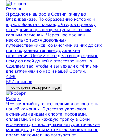
Роланд
Я родился и вырос в Осетии, живу во
Владикавказе. По образованию историк и
юрист. Вместе с командой гидов провожу
экскурсии и организуем туры по нашим
горным регионам. Через нас прошли
несколько тысяч довольных
путешественников, со многими из них до сих
пор сохраняем тёплые дружеские
отношения. Любим своё дело и подходим к
нему со всей душой и ответственностью.
Сделаем так, чтобы и вы уехали с тёплыми
впечатлениями о нас и нашей Осетии.
4.98
597 отзывов
Посмотреть экскурсии гида
Роберт
Я — заядлый путешественник и основатель
нашей команды. С детства увлекаюсь
активными видами спорта, походами,
сплавами. Знаю каждую тропку в Сочи
и сочиняю для вас лучшие нетуристические
маршруты, где вы можете за минимальное
время максимально погрузиться