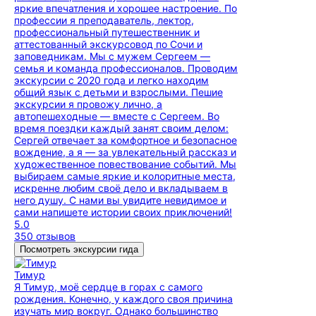
яркие впечатления и хорошее настроение. По
профессии я преподаватель, лектор,
профессиональный путешественник и
аттестованный экскурсовод по Сочи и
заповедникам. Мы с мужем Сергеем —
семья и команда профессионалов. Проводим
экскурсии с 2020 года и легко находим
общий язык с детьми и взрослыми. Пешие
экскурсии я провожу лично, а
автопешеходные — вместе с Сергеем. Во
время поездки каждый занят своим делом:
Сергей отвечает за комфортное и безопасное
вождение, а я — за увлекательный рассказ и
художественное повествование событий. Мы
выбираем самые яркие и колоритные места,
искренне любим своё дело и вкладываем в
него душу. С нами вы увидите невидимое и
сами напишете истории своих приключений!
5.0
350 отзывов
Посмотреть экскурсии гида
Тимур
Я Тимур, моё сердце в горах с самого
рождения. Конечно, у каждого своя причина
изучать мир вокруг. Однако большинство