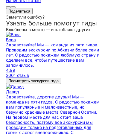
Написать статью
Поделиться
Заметили ошибку?
Узнать больше помогут гиды
Влюблены в место — и влюбляют других
Вова
Здравствуйте! Мы — команда из пяти гидов.
Проводим экскурсии по Абхазии более семи
лет. С радостью покажем любимую страну и
сделаем все, чтобы путешествие вам
запомнилось.
4.99
2001 отзыв
Посмотреть экскурсии гида
Давид
Здравствуйте, дорогие друзья! Мы —
команда из пяти гидов. С радостью покажем
вам популярные и малоизвестные, но
безумно красивые места Северной Осетии.
На первом месте для нас стоит ваша
безопасность, поэтому все экскурсии мы
проводим только на подготовленных для
горных дорог внедорожниках. С