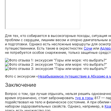
Для тех, кто собирается в высокогорные походы, ситуация не
проблем с сердцем, лишним весом и опорно двигательным 
и подготовки. Однако есть несложные маршруты для осмотра
путешественники. Есть такие в окрестностях
Сочи
или
Адлер
не потребуется особое снаряжение, только защитные средств
Фото с экскурсии «
Незабываемое путешествие в Абхазию в 
Заключение
Вопрос о том, где лучше отдыхать, нельзя решить однозначн
время ограничено, стоит забронировать
тур в горы
817 — пар
подействовал на тело и физическое состояние. А при обили
набором оздоровительных свойств. Однако, например, в
Кра
здесь есть множество гор.