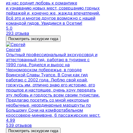
из нас роднит любовь к романтике
и узнаванию новых мест, созерцанию горных
пейзажей и, конечно же, жажда впечатлений.
Всё это и многое другое возможно с нашей
командой гидов. Увидимся в Осетии!
5.0
293 отзыва
Посмотреть экскурсии гида
Сергей
Опытный профессиональный экскурсовод и
аттестованный гид, работаю в туризме с
1990 года. Родился и вырос на
Черноморском побережье, в городе
Воинской Славы Туапсе. В Сочи как гид
работаю с 2002 года. Люблю свой край,
горжусь им, отлично знаю его историю, его
прошлое и настоящее, очень хочу передать
эту любовь и гордость всем своим туристам.
Предлагаю посетить со мной некоторые
необычные, неординарные маршруты по
Большому Сочи на комфортабельном
кроссовере-минивэне, 6 пассажирских мест.
4.99
539 отзывов
Посмотреть экскурсии гида