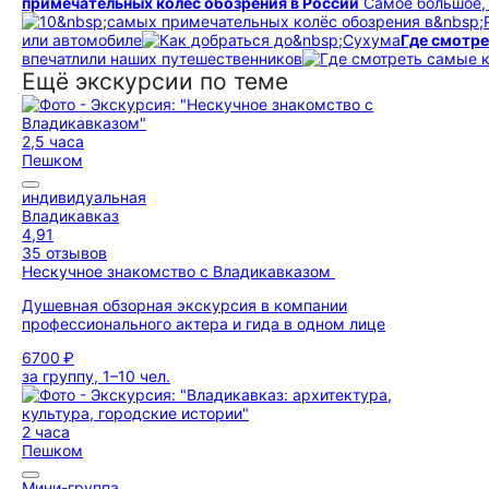
примечательных колёс обозрения в России
Самое большое, 
или автомобиле
Где смотре
впечатлили наших путешественников
Ещё экскурсии по теме
2,5 часа
Пешком
индивидуальная
Владикавказ
4,91
35 отзывов
Нескучное знакомство с Владикавказом
Душевная обзорная экскурсия в компании
профессионального актера и гида в одном лице
6700 ₽
за группу, 1–10 чел.
2 часа
Пешком
Мини-группа