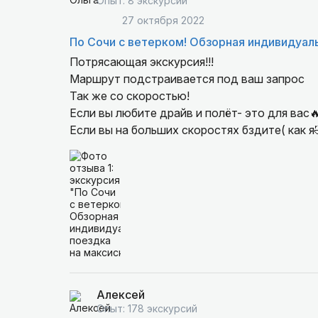
Опыт: 8 экскурсий
27 октября 2022
По Сочи с ветерком! Обзорная индивидуал
Потрясающая экскурсия!!!
Маршрут подстраивается под ваш запрос
Так же со скоростью!
Если вы любите драйв и полёт- это для вас
Если вы на больших скоростях бздите( как я
Здесь все получат удовольствие от поездки
Михаил отличный экскурсовод.
И чудесный фотограф. У вас останутся прек
А ещё фишка, это съёмка с квадрокоптера🔥
Всем рекомендую👍🏻👍🏻👍🏻👍🏻👍🏻
Алексей
Опыт: 178 экскурсий