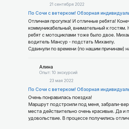
21 сентября 2022
По Сочи с ветерком! Обзорная индивидуал
Отличная прогулка! И отличные ребята! Коне
коммуникабельный, внимательный к гостям. 
ребят с мотоциклами тоже было двое. Михаил та
водитель Мансур - подстать Михаилу.
Сдвинули по времени (по нашим причинам) на
таком случае разглядим, впечатления отлич
и содержанием о местах, которые показываю
Алина
очень легко, ненавязчиво, неперегруженно, 
Опыт: 10 экскурсий
Под конец еще и промокли под дождем все д
23 мая 2022
Зарядились по полной! Впечатлений хватит 
По Сочи с ветерком! Обзорная индивидуал
Если буду в Сочи с семьей, обязательно еще 
Очень понравилась поездка!
Маршрут подстроили под меня, забрали-вер
места действительно очень красивые. Да и
удовольствие. В процессе получились отлич