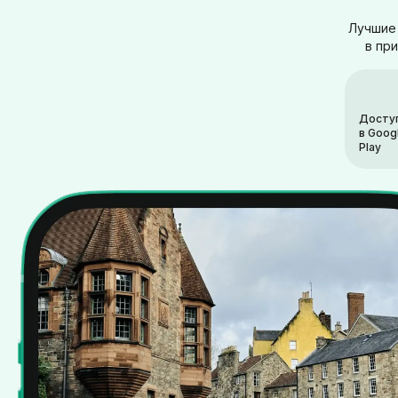
Лучшие 
в пр
Досту
в Goog
Play