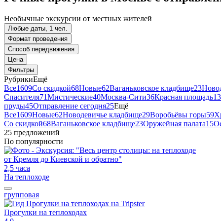
Необычные экскурсии от местных жителей
Любые даты, 1 чел.
Формат проведения
Способ передвижения
Цена
Фильтры
Рубрики
Ещё
Все
1609
Со скидкой
68
Новые
62
Ваганьковское кладбище
23
Ново
Спасителя
71
Мистические
40
Москва-Сити
36
Красная площадь
13
пруды
45
Отправление сегодня
25
Ещё
Все
1609
Новые
62
Новодевичье кладбище
29
Воробьёвы горы
59
Х
Со скидкой
68
Ваганьковское кладбище
23
Оружейная палата
15
О
25 предложений
По популярности
2,5 часа
На теплоходе
групповая
Прогулки на теплоходах