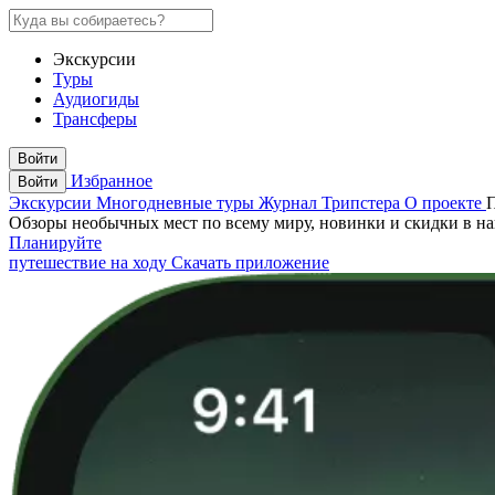
Экскурсии
Туры
Аудиогиды
Трансферы
Войти
Избранное
Войти
Экскурсии
Многодневные туры
Журнал Трипстера
О проекте
Обзоры необычных мест по всему миру, новинки и скидки в н
Планируйте
путешествие на ходу
Скачать приложение