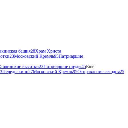
нкинская башня
28
Храм Христа
сотки
23
Московский Кремль
95
Патриаршие
талинские высотки
23
Патриаршие пруды
45
Ещё
3
Переделкино
27
Московский Кремль
95
Отправление сегодня
25