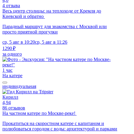
4,0
4 отзыва
Весь центр столицы: на теплоходе от Кремля до
Киевской и обратно
Парадный маршрут для знакомства с Москвой или
просто приятной прогулки
ср, 5 авг в 10:20
ср, 5 авг в 11:26
1290 ₽
за одного
1 час
На катере
индивидуальная
Кирилл
4,94
86 отзывов
На частном катере по Москве-реке!
Прокатиться на скоростном катере с капитаном и
полюбоваться городом с воды: архитектурой и парками