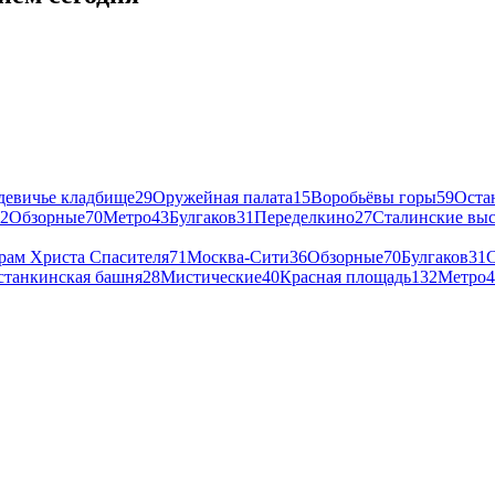
девичье кладбище
29
Оружейная палата
15
Воробьёвы горы
59
Оста
2
Обзорные
70
Метро
43
Булгаков
31
Переделкино
27
Сталинские вы
рам Христа Спасителя
71
Москва-Сити
36
Обзорные
70
Булгаков
31
С
станкинская башня
28
Мистические
40
Красная площадь
132
Метро
4