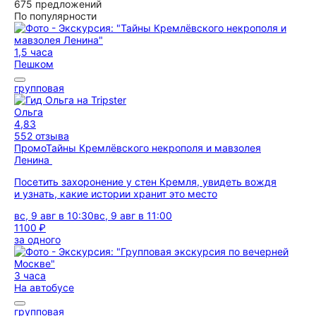
675 предложений
По популярности
1,5 часа
Пешком
групповая
Ольга
4,83
552 отзыва
Промо
Тайны Кремлёвского некрополя и мавзолея
Ленина
Посетить захоронение у стен Кремля, увидеть вождя
и узнать, какие истории хранит это место
вс, 9 авг в 10:30
вс, 9 авг в 11:00
1100 ₽
за одного
3 часа
На автобусе
групповая