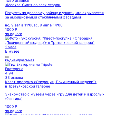
1050 отзывов
«Москва-Сити» со всех сторон
Погулять по деловому району и узнать, что скрывается
за амбициозными стеклянными фасадами
вс, 9 авг в 11:00
вс, 9 авг в 14:00
1000 ₽
за одного
2 часа
В музее
индивидуальная
Екатерина
4,94
33 отзыва
Квест-прогулка «Операция „Похищенный шедевр“»
в Третьяковской галерее
Знакомство с музеем через игру для детей и взрослых
(без гида)
1000 ₽
за одного