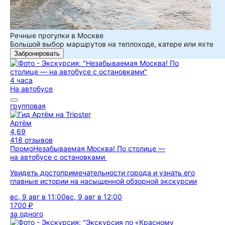
Речные прогулки в Москве
Большой выбор маршрутов на теплоходе, катере или яхте
Забронировать
4 часа
На автобусе
групповая
Артём
4,69
418 отзывов
Промо
Незабываемая Москва! По столице —
на автобусе с остановками
Увидеть достопримечательности города и узнать его
главные истории на насыщенной обзорной экскурсии
вс, 9 авг в 11:00
вс, 9 авг в 12:00
1700 ₽
за одного