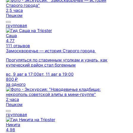
2,5 часа
Пешком
групповая
Саша
4,77
111 отзывов
Замоскворечье — история Старого города
Прогуляться по старинным уголкам и узнать, как
купеческий район стал богемным
вс, 9 авг в 17:00
вт, 11 авг в 19:00
800 ₽
за одного
2 часа
Пешком
групповая
Никита
4,98