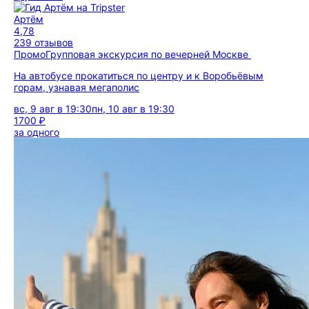
Артём
4,78
239 отзывов
Промо
Групповая экскурсия по вечерней Москве
На автобусе прокатиться по центру и к Воробьёвым
горам, узнавая мегаполис
вс, 9 авг в 19:30
пн, 10 авг в 19:30
1700 ₽
за одного