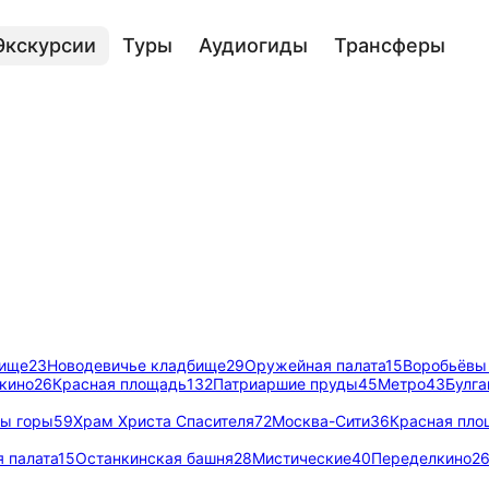
Экскурсии
Туры
Аудиогиды
Трансферы
бище
23
Новодевичье кладбище
29
Оружейная палата
15
Воробьёвы
кино
26
Красная площадь
132
Патриаршие пруды
45
Метро
43
Булга
ы горы
59
Храм Христа Спасителя
72
Москва-Сити
36
Красная пло
 палата
15
Останкинская башня
28
Мистические
40
Переделкино
2