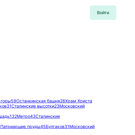
Войти
 горы
59
Останкинская башня
28
Храм Христа
ков
31
Сталинские высотки
23
Московский
щадь
132
Метро
43
Сталинские
6
Патриаршие пруды
45
Булгаков
31
Московский