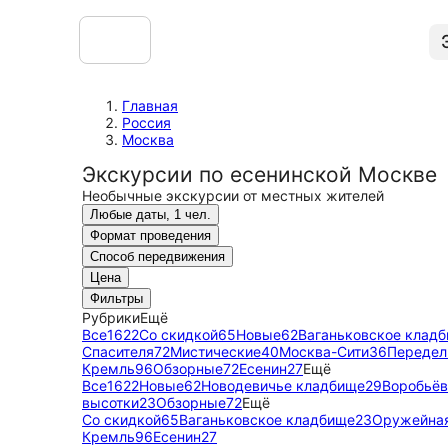
Главная
Россия
Москва
Экскурсии по есенинской Москве
Необычные экскурсии от местных жителей
Любые даты, 1 чел.
Формат проведения
Способ передвижения
Цена
Фильтры
Рубрики
Ещё
Все
1622
Со скидкой
65
Новые
62
Ваганьковское клад
Спасителя
72
Мистические
40
Москва-Сити
36
Передел
Кремль
96
Обзорные
72
Есенин
27
Ещё
Все
1622
Новые
62
Новодевичье кладбище
29
Воробьёв
высотки
23
Обзорные
72
Ещё
Со скидкой
65
Ваганьковское кладбище
23
Оружейная
Кремль
96
Есенин
27