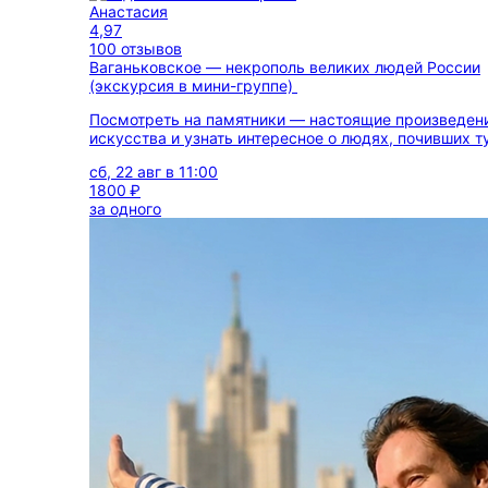
Анастасия
4,97
100 отзывов
Ваганьковское — некрополь великих людей России
(экскурсия в мини-группе)
Посмотреть на памятники — настоящие произведен
искусства и узнать интересное о людях, почивших т
сб, 22 авг в 11:00
1800 ₽
за одного