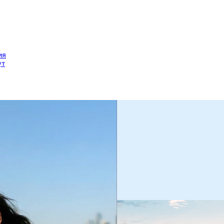
ия
ут