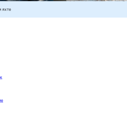
и яхте
 к