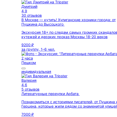
Дмитрий
4,9
30 отзывов
В Москве — кутить! Хулиганские хроники города: от
Пушкина до Высоцкого
Экскурсия 18+ по следам самых громких скандалов
кутежей и дерзких проказ Москвы 18-20 веков
9200 ₽
за группу, 1–6 чел.
2 часа
Пешком
индивидуальная
Валерия
4,6
5 отзывов
Литературные переулки Арбата
Познакомиться с историями писателей, от Пушкина 
Герцена, которые жили рядом со знаменитой улице
7000 ₽