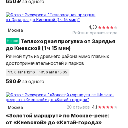
650 ₽
за одного
1 час
на теплоходе
групповая
4,33
Москва
Рейтинг организатора
Теплоходная прогулка от Зарядья
Новое
до Киевской (1 ч 15 мин)
Речной путь из древнего района мимо главных
достопримечательностей и парков
чт, 6 авг в 12:16
чт, 6 авг в 15:05
590 ₽
за одного
1,5 часа
на теплоходе
групповая
20 отзывов
4,1
Москва
«Золотой маршрут» по Москве-реке:
от «Киевской» до «Китай-города»