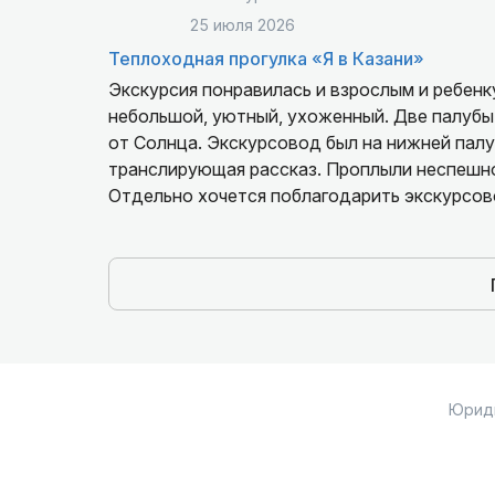
25 июля 2026
Теплоходная прогулка «Я в Казани»
Экскурсия понравилась и взрослым и ребенку. Длилась 1.5 часа, больше и не нужно. Теплох
небольшой, уютный, ухоженный. Две палубы - крытая и Ве
от Солнца. Экскурсовод был на нижней палу
транслирующая рассказ. Проплыли неспешно 
Отдельно хочется поблагодарить экскурсов
приятный тембр голоса.
Юрид