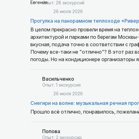
Опыт: 28 экскурсий
26 июля 2026
Прогулка на панорамном теплоходе «Ривер
В целом прекрасно провели время на тепло
архитектурой и парками по берегам Москвы-
вкусная, подача точно в соответствии с гр
Почему все-таки не "отлично"? В этот раз в
погоды. Но на кондиционере организаторы яв
эффективно, во второй же половине маршру
Понимаем, что прогулка не экскурсионная. Н
Васильченко
аудиогид, не мешающий окружающим, был бы 
Опыт: 1 экскурсия
что и что-то узнавать о них.
26 июля 2026
Снегири на волне: музыкальная речная про
Прошло всё отлично, понравилось, пожелан
Попова
Опыт: 2 экскурсии