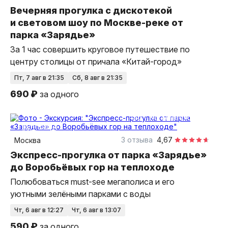
Вечерняя прогулка с дискотекой
и световом шоу по Москве-реке от
парка «Зарядье»
За 1 час совершить круговое путешествие по
центру столицы от причала «Китай-город»
пт, 7 авг в 21:35
сб, 8 авг в 21:35
690 ₽
за одного
1 час
на теплоходе
групповая
3 отзыва
4,67
Москва
Экспресс-прогулка от парка «Зарядье»
до Воробьёвых гор на теплоходе
Полюбоваться must-see мегаполиса и его
уютными зелёными парками с воды
чт, 6 авг в 12:27
чт, 6 авг в 13:07
590 ₽
за одного