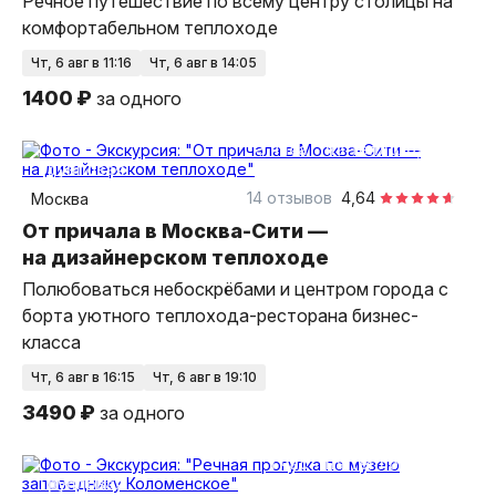
Речное путешествие по всему центру столицы на
комфортабельном теплоходе
чт, 6 авг в 11:16
чт, 6 авг в 14:05
1400 ₽
за одного
3 часа
на теплоходе
групповая
14 отзывов
4,64
Москва
От причала в Москва-Сити —
на дизайнерском теплоходе
Полюбоваться небоскрёбами и центром города с
борта уютного теплохода-ресторана бизнес-
класса
чт, 6 авг в 16:15
чт, 6 авг в 19:10
3490 ₽
за одного
1 час
на теплоходе
групповая