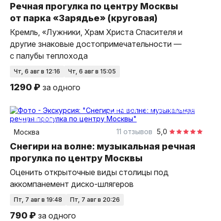
Речная прогулка по центру Москвы
от парка «Зарядье» (круговая)
Кремль, «Лужники, Храм Христа Спасителя и
другие знаковые достопримечательности —
с палубы теплохода
чт, 6 авг в 12:16
чт, 6 авг в 15:05
1290 ₽
за одного
2,5 часа
на теплоходе
групповая
11 отзывов
5,0
Москва
Снегири на волне: музыкальная речная
прогулка по центру Москвы
Оценить открыточные виды столицы под
аккомпанемент диско-шлягеров
пт, 7 авг в 19:48
пт, 7 авг в 20:26
790 ₽
за одного