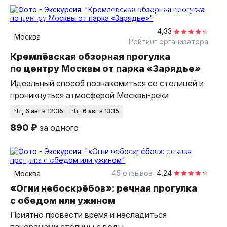
2,5 часа
на теплоходе
групповая
4,33
Москва
Рейтинг организатора
Кремлёвская обзорная прогулка
по центру Москвы от парка «Зарядье»
Идеальный способ познакомиться со столицей и
проникнуться атмосферой Москвы-реки
чт, 6 авг в 12:35
чт, 6 авг в 13:15
890 ₽
за одного
2,5 часа
на теплоходе
групповая
45 отзывов
4,24
Москва
«Огни небоскрёбов»: речная прогулка
с обедом или ужином
Приятно провести время и насладиться