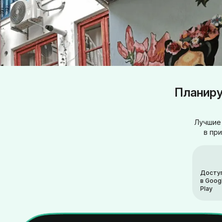
Планиру
Лучшие 
в пр
Досту
в Goog
Play