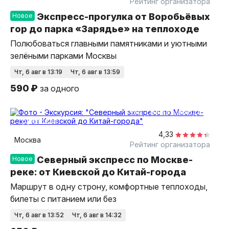
Рейтинг организатора
Экспресс-прогулка от Воробьёвых
Новое
гор до парка «Зарядье» на теплоходе
Полюбоваться главными памятниками и уютными
зелёными парками Москвы
чт, 6 авг в 13:19
чт, 6 авг в 13:59
590 ₽
за одного
1 час
на теплоходе
групповая
4,33
Москва
Рейтинг организатора
Северный экспресс по Москве-
Новое
реке: от Киевской до Китай-города
Маршрут в одну строну, комфортные теплоходы,
билеты с питанием или без
чт, 6 авг в 13:52
чт, 6 авг в 14:32