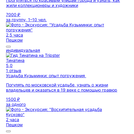
Прогуляться по красивым улицам города и узнать, как
жили коллекционеры и художники
7000 ₽
за группу, 1–10 чел.
2,5 часа
Пешком
индивидуальная
Тинатина
5,0
1 отзыв
Усадьба Кузьминки: опыт погружения
Погулять по московской усадьбе, узнать о жизни
владельцев и оказаться в 19 веке с помощью гравюр
1500 ₽
за одного
2 часа
Пешком