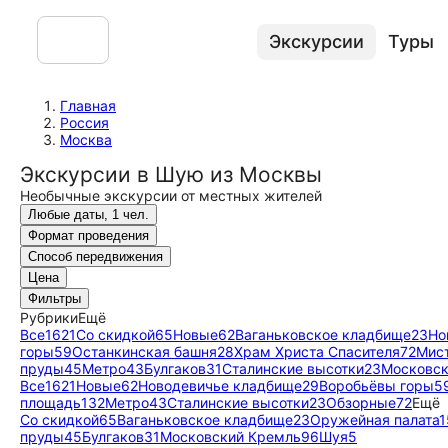
Экскурсии
Туры
Главная
Россия
Москва
Экскурсии в Шую из Москвы
Необычные экскурсии от местных жителей
Любые даты, 1 чел.
Формат проведения
Способ передвижения
Цена
Фильтры
Рубрики
Ещё
Все
1621
Со скидкой
65
Новые
62
Ваганьковское кладбище
23
Но
горы
59
Останкинская башня
28
Храм Христа Спасителя
72
Мис
пруды
45
Метро
43
Булгаков
31
Сталинские высотки
23
Московск
Все
1621
Новые
62
Новодевичье кладбище
29
Воробьёвы горы
5
площадь
132
Метро
43
Сталинские высотки
23
Обзорные
72
Ещё
Со скидкой
65
Ваганьковское кладбище
23
Оружейная палата
1
пруды
45
Булгаков
31
Московский Кремль
96
Шуя
5