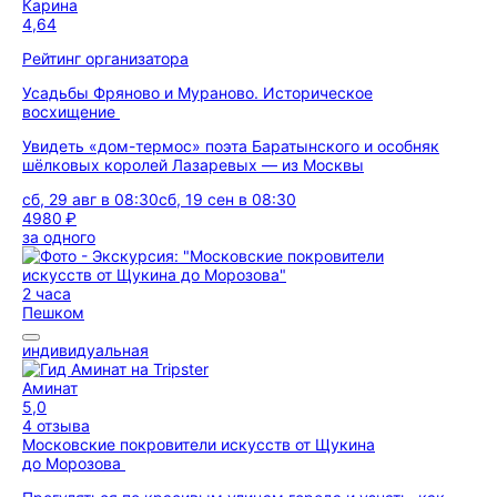
Карина
4,64
Рейтинг организатора
Усадьбы Фряново и Мураново. Историческое
восхищение
Увидеть «дом-термос» поэта Баратынского и особняк
шёлковых королей Лазаревых — из Москвы
сб, 29 авг в 08:30
сб, 19 сен в 08:30
4980 ₽
за одного
2 часа
Пешком
индивидуальная
Аминат
5,0
4 отзыва
Московские покровители искусств от Щукина
до Морозова