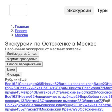
Экскурсии
Туры
Главная
Россия
Москва
Экскурсии по Остоженке в Москве
Необычные экскурсии от местных жителей
Любые даты, 1 чел.
Формат проведения
Способ передвижения
Цена
Фильтры
Рубрики
Ещё
Все
1621
Со скидкой
65
Новые
62
Ваганьковское кладбище
23
Но
горы
59
Останкинская башня
28
Храм Христа Спасителя
72
Мис
пруды
45
Метро
43
Булгаков
31
Сталинские высотки
23
Московск
Все
1621
Новые
62
Новодевичье кладбище
29
Воробьёвы горы
5
площадь
132
Метро
43
Сталинские высотки
23
Обзорные
72
Ещё
Со скидкой
65
Ваганьковское кладбище
23
Оружейная палата
1
пруды
45
Булгаков
31
Московский Кремль
96
Остоженка
25