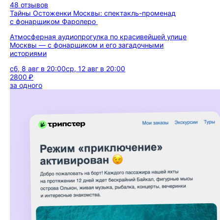
48 отзывов
Тайны Остоженки Москвы: спектакль-променад
с фонарщиком Фаролеро
Атмосферная аудиопрогулка по красивейшей улице
Москвы — с фонарщиком и его загадочными
историями
сб, 8 авг в 20:00
ср, 12 авг в 20:00
2800 ₽
за одного