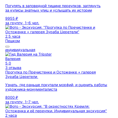
Погулять в заповедной тишине переулков, заглянуть
за кулисы знатных улиц и услышать их истории
9955 ₽
за группу, 1–6 чел.
2,5 часа
Пешком
индивидуальная
Валерия
5,0
3 отзыва
Прогулка по Пречистенке и Остоженке + галерея
Зураба Церетели
Узнать, где раньше покупали морфий, и оценить работы
художника-монументалиста
8000 ₽
за группу, 1–7 чел.
2 часа