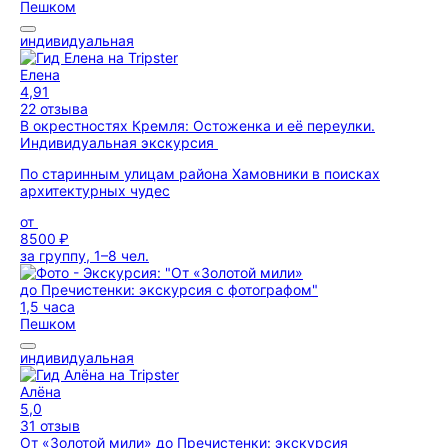
Пешком
индивидуальная
Елена
4,91
22 отзыва
В окрестностях Кремля: Остоженка и её переулки.
Индивидуальная экскурсия
По старинным улицам района Хамовники в поисках
архитектурных чудес
от
8500 ₽
за группу, 1–8 чел.
1,5 часа
Пешком
индивидуальная
Алёна
5,0
31 отзыв
От «Золотой мили» до Пречистенки: экскурсия