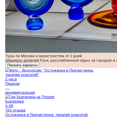
Туры по Москве и окрестностям от 2 дней
Шедевры древней Руси, расслабленный отдых за городом и
Показать варианты
2 часа
Пешком
индивидуальная
Екатерина
4,99
193 отзыва
Остоженка и Пречистенка: терапия красотой