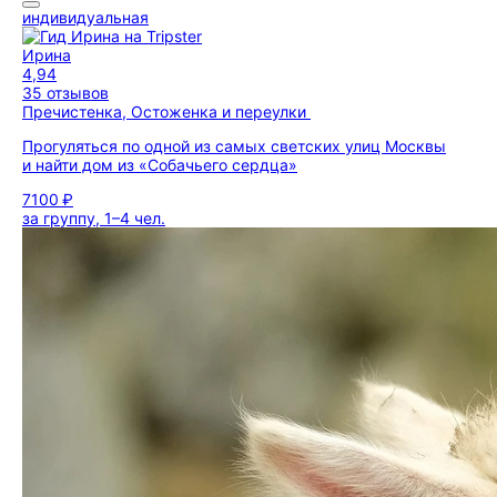
индивидуальная
Ирина
4,94
35 отзывов
Пречистенка, Остоженка и переулки
Прогуляться по одной из самых светских улиц Москвы
и найти дом из «Собачьего сердца»
7100 ₽
за группу, 1–4 чел.