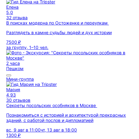
Елена
5,0
32 отзыва
В поисках модерна по Остоженке и переулкам
Разглядеть в камне судьбы людей и дух истории
7500 ₽
за группу, 1–10 чел.
2 часа
Пешком
Мини-группа
Мария
4,93
30 отзывов
Секреты посольских особняков в Москве
Познакомиться с историей и архитектурой прекрасных
зданий, с работой послов и дипломатией
вс, 9 авг в 11:00
чт, 13 авг в 18:00
1300 ₽