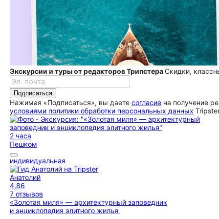
Экскурсии и туры от редакторов Трипстера
Скидки, классн
Подписаться
Нажимая «Подписаться», вы даете
согласие
на получение ре
условиями политики обработки персональных данных
Tripste
2 часа
Пешком
индивидуальная
Анатолий
4,86
7 отзывов
«Золотая миля» — архитектурный заповедник
и энциклопедия элитного жилья