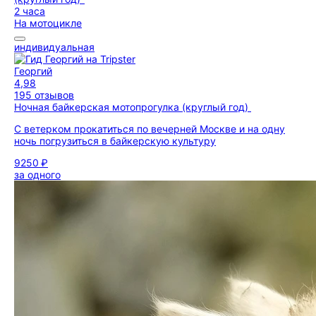
2 часа
На мотоцикле
индивидуальная
Георгий
4,98
195 отзывов
Ночная байкерская мотопрогулка (круглый год)
С ветерком прокатиться по вечерней Москве и на одну
ночь погрузиться в байкерскую культуру
9250 ₽
за одного