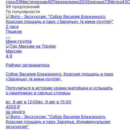
горы
59
Мистические
40
Переделкино
25
Обзорные
72
Метро
43
С
96 предложений
По популярности
2 часа
Пешком
Мини-группа
Максим
4,9
Рейтинг организатора
Собор Василия Блаженного, Красная площадь и парк
«Зарядье» (в мини-группе)
Погрузиться в историю храма-матрёшки и услышать
о памятниках в сердце столицы
вс, 9 авг в 12:00
вс, 9 авг в 15:00
4000 ₽
за одного