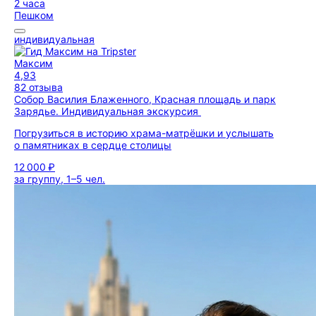
2 часа
Пешком
индивидуальная
Максим
4,93
82 отзыва
Собор Василия Блаженного, Красная площадь и парк
Зарядье. Индивидуальная экскурсия
Погрузиться в историю храма-матрёшки и услышать
о памятниках в сердце столицы
12 000 ₽
за группу, 1–5 чел.