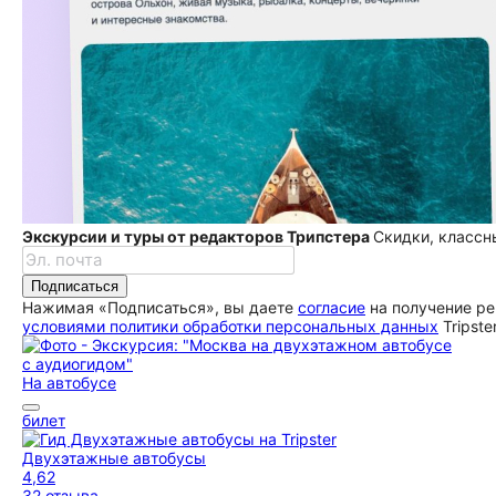
Экскурсии и туры от редакторов Трипстера
Скидки, классн
Подписаться
Нажимая «Подписаться», вы даете
согласие
на получение ре
условиями политики обработки персональных данных
Tripste
На автобусе
билет
Двухэтажные автобусы
4,62
32 отзыва