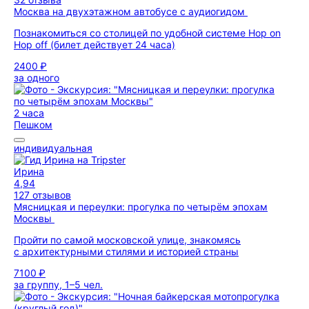
Москва на двухэтажном автобусе с аудиогидом
Познакомиться со столицей по удобной системе Hop on
Hop off (билет действует 24 часа)
2400 ₽
за одного
2 часа
Пешком
индивидуальная
Ирина
4,94
127 отзывов
Мясницкая и переулки: прогулка по четырём эпохам
Москвы
Пройти по самой московской улице, знакомясь
с архитектурными стилями и историей страны
7100 ₽
за группу, 1–5 чел.