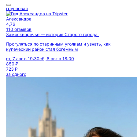
групповая
Александра
4,76
110 отзывов
Замоскворечье — история Старого города
Прогуляться по старинным уголкам и узнать, как
купеческий район стал богемным
пт, 7 авг в 19:30
сб, 8 авг в 18:00
850 ₽
723 ₽
за одного