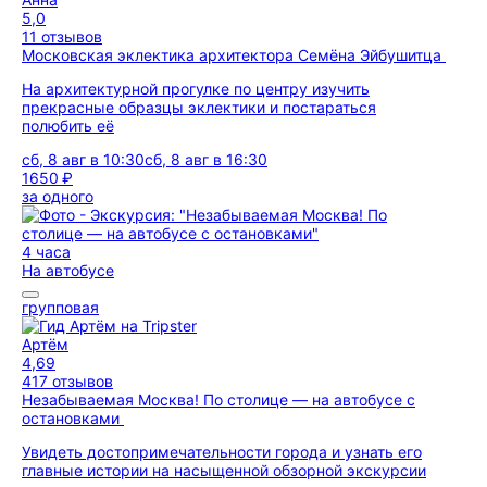
5,0
11 отзывов
Московская эклектика архитектора Семёна Эйбушитца
На архитектурной прогулке по центру изучить
прекрасные образцы эклектики и постараться
полюбить её
сб, 8 авг в 10:30
сб, 8 авг в 16:30
1650 ₽
за одного
4 часа
На автобусе
групповая
Артём
4,69
417 отзывов
Незабываемая Москва! По столице — на автобусе с
остановками
Увидеть достопримечательности города и узнать его
главные истории на насыщенной обзорной экскурсии