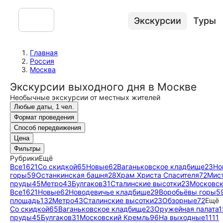
Экскурсии
Туры
Главная
Россия
Москва
Экскурсии выходного дня в Москве
Необычные экскурсии от местных жителей
Любые даты, 1 чел.
Формат проведения
Способ передвижения
Цена
Фильтры
Рубрики
Ещё
Все
1621
Со скидкой
65
Новые
62
Ваганьковское кладбище
23
Но
горы
59
Останкинская башня
28
Храм Христа Спасителя
72
Мис
пруды
45
Метро
43
Булгаков
31
Сталинские высотки
23
Московск
Все
1621
Новые
62
Новодевичье кладбище
29
Воробьёвы горы
5
площадь
132
Метро
43
Сталинские высотки
23
Обзорные
72
Ещё
Со скидкой
65
Ваганьковское кладбище
23
Оружейная палата
1
пруды
45
Булгаков
31
Московский Кремль
96
На выходные
1111