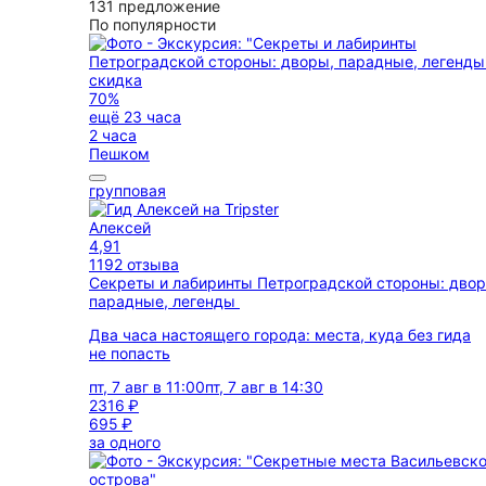
131 предложение
По популярности
скидка
70%
ещё 23 часа
2 часа
Пешком
групповая
Алексей
4,91
1192 отзыва
Секреты и лабиринты Петроградской стороны: двор
парадные, легенды
Два часа настоящего города: места, куда без гида
не попасть
пт, 7 авг в 11:00
пт, 7 авг в 14:30
2316 ₽
695 ₽
за одного