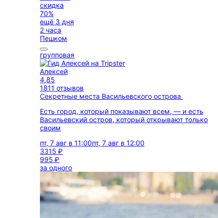
скидка
70%
ещё 3 дня
2 часа
Пешком
групповая
Алексей
4,85
1811 отзывов
Секретные места Васильевского острова
Есть город, который показывают всем, — и есть
Васильевский остров, который открывают только
своим
пт, 7 авг в 11:00
пт, 7 авг в 12:00
3315 ₽
995 ₽
за одного