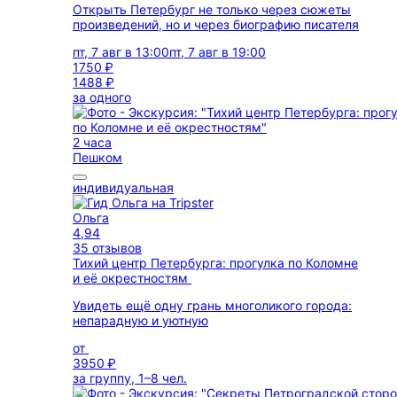
Открыть Петербург не только через сюжеты
произведений, но и через биографию писателя
пт, 7 авг в 13:00
пт, 7 авг в 19:00
1750 ₽
1488 ₽
за одного
2 часа
Пешком
индивидуальная
Ольга
4,94
35 отзывов
Тихий центр Петербурга: прогулка по Коломне
и её окрестностям
Увидеть ещё одну грань многоликого города:
непарадную и уютную
от
3950 ₽
за группу, 1–8 чел.