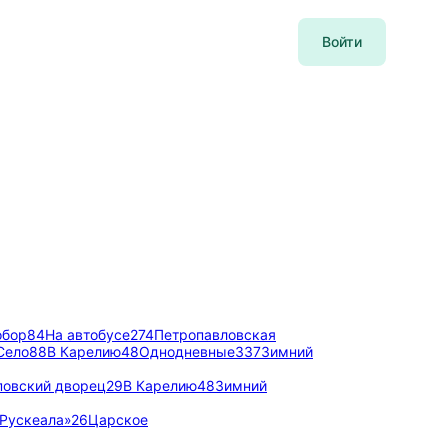
Войти
обор
84
На автобусе
274
Петропавловская
Село
88
В Карелию
48
Однодневные
337
Зимний
овский дворец
29
В Карелию
48
Зимний
Рускеала»
26
Царское