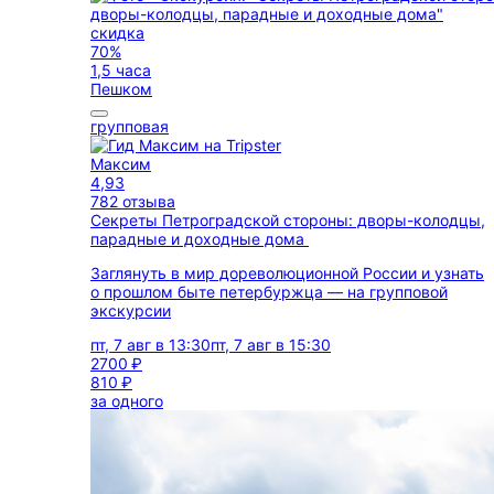
скидка
70%
1,5 часа
Пешком
групповая
Максим
4,93
782 отзыва
Секреты Петроградской стороны: дворы-колодцы,
парадные и доходные дома
Заглянуть в мир дореволюционной России и узнать
о прошлом быте петербуржца — на групповой
экскурсии
пт, 7 авг в 13:30
пт, 7 авг в 15:30
2700 ₽
810 ₽
за одного