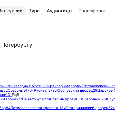
Экскурсии
Туры
Аудиогиды
Трансферы
-Петербургу
лки
126
Разводные мосты
79
Крейсер «Аврора»
77
Исаакиевский с
ец
52
Обзорные
176
«Рускеала»
26
Юсуповский дворец
29
Царское 
лки
131
Ещё
 «Аврора»
77
На автобусе
274
Спас на Крови
130
Обзорные
176
Юсуп
бор
84
Петропавловская крепость
134
Екатерининский дворец
52
«