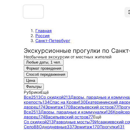
Главная
Россия
Санкт-Петербург
Экскурсионные прогулки по Санкт
Необычные экскурсии от местных жителей
Любые даты, 1 чел.
Формат проведения
Способ передвижения
Цена
Фильтры
Рубрики
Ещё
Все
2513
Со скидкой
213
Дворы, парадные и коммуна
крепость
134
Спас на Крови
130
Екатерининский двор
дворец
174
Эрмитаж
170
Васильевский остров
77
Прогу
Все
2513
Дворы, парадные и коммуналки
126
Крейсер
дворец
174
Васильевский остров
77
Ещё
Со скидкой
213
Разводные мосты
79
Исаакиевский со
Село
88
Однодневные
337
Эрмитаж
170
Прогулки
131