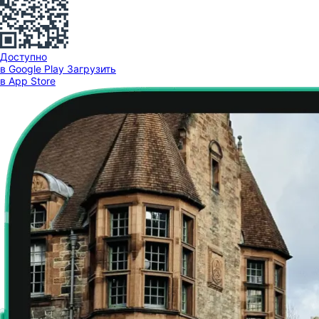
Доступно
в Google Play
Загрузить
в App Store