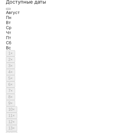
Доступные даты
Август
Пн
Вт
Ср
Чт
Пт
Сб
Вс
1
×
2
×
3
×
4
×
5
×
6
×
7
×
8
×
9
×
10
×
11
×
12
×
13
×