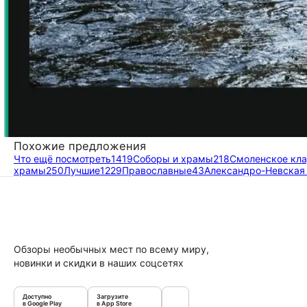
Похожие предложения
Что ещё посмотреть
1419
Соборы и храмы
218
Смоленское кл
храмы
250
Лучшие
1229
Православные
43
Александро-Невская
Обзоры необычных мест по всему миру,
новинки и скидки в наших соцсетях
Доступно
Загрузите
в Google Play
в App Store