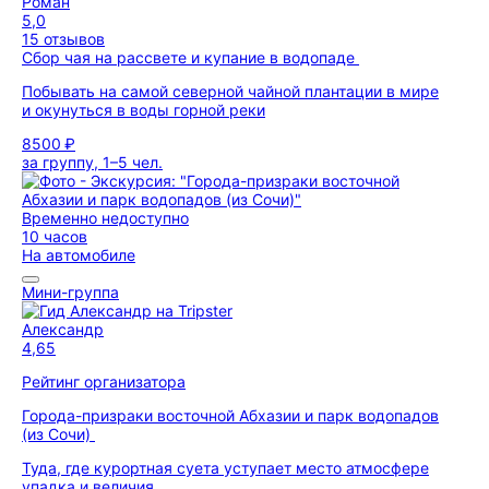
Роман
5,0
15 отзывов
Сбор чая на рассвете и купание в водопаде
Побывать на самой северной чайной плантации в мире
и окунуться в воды горной реки
8500 ₽
за группу, 1–5 чел.
Временно недоступно
10 часов
На автомобиле
Мини-группа
Александр
4,65
Рейтинг организатора
Города-призраки восточной Абхазии и парк водопадов
(из Сочи)
Туда, где курортная суета уступает место атмосфере
упадка и величия