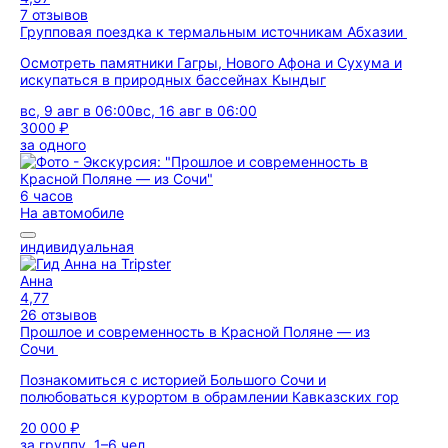
7 отзывов
Групповая поездка к термальным источникам Абхазии
Осмотреть памятники Гагры, Нового Афона и Сухума и
искупаться в природных бассейнах Кындыг
вс, 9 авг в 06:00
вс, 16 авг в 06:00
3000 ₽
за одного
6 часов
На автомобиле
индивидуальная
Анна
4,77
26 отзывов
Прошлое и современность в Красной Поляне — из
Сочи
Познакомиться с историей Большого Сочи и
полюбоваться курортом в обрамлении Кавказских гор
20 000 ₽
за группу, 1–6 чел.