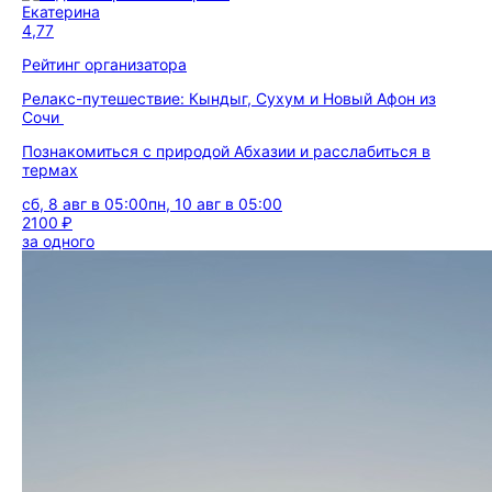
Екатерина
4,77
Рейтинг организатора
Релакс-путешествие: Кындыг, Сухум и Новый Афон из
Сочи
Познакомиться с природой Абхазии и расслабиться в
термах
сб, 8 авг в 05:00
пн, 10 авг в 05:00
2100 ₽
за одного