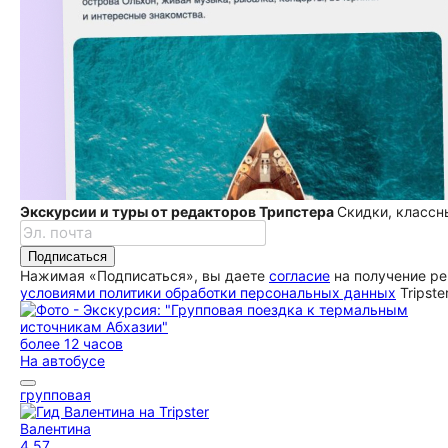
Экскурсии и туры от редакторов Трипстера
Скидки, классн
Подписаться
Нажимая «Подписаться», вы даете
согласие
на получение ре
условиями политики обработки персональных данных
Tripste
более 12 часов
На автобусе
групповая
Валентина
4,57