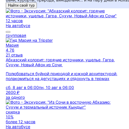
Найти свой тур
12 часов
На автобусе
групповая
Мария
4,76
21 отзыв
Абхазский колорит: горячие источники, ущелье, Гагра,
Сухум, Новый Афон из Сочи
Полюбоваться буйной природой и южной архитектурой,
полакомиться на дегустациях и отдохнуть в термах
сб, 8 авг в 06:00
пн, 10 авг в 06:00
2600 ₽
за одного
скидка
10%
более 12 часов
На автобусе