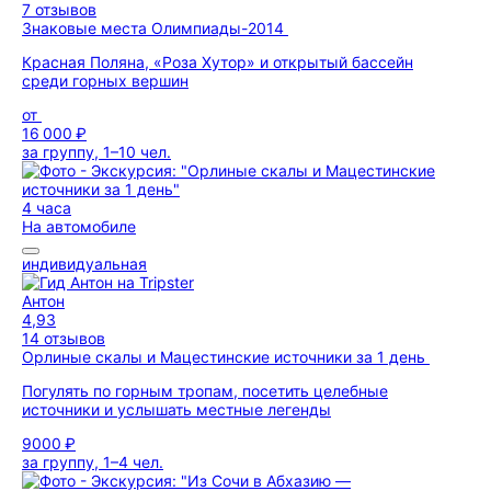
7 отзывов
Знаковые места Олимпиады-2014
Красная Поляна, «Роза Хутор» и открытый бассейн
среди горных вершин
от
16 000 ₽
за группу, 1–10 чел.
4 часа
На автомобиле
индивидуальная
Антон
4,93
14 отзывов
Орлиные скалы и Мацестинские источники за 1 день
Погулять по горным тропам, посетить целебные
источники и услышать местные легенды
9000 ₽
за группу, 1–4 чел.