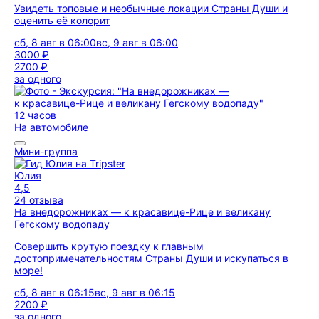
Увидеть топовые и необычные локации Страны Души и
оценить её колорит
сб, 8 авг в 06:00
вс, 9 авг в 06:00
3000 ₽
2700 ₽
за одного
12 часов
На автомобиле
Мини-группа
Юлия
4,5
24 отзыва
На внедорожниках — к красавице-Рице и великану
Гегскому водопаду
Совершить крутую поездку к главным
достопримечательностям Страны Души и искупаться в
море!
сб, 8 авг в 06:15
вс, 9 авг в 06:15
2200 ₽
за одного