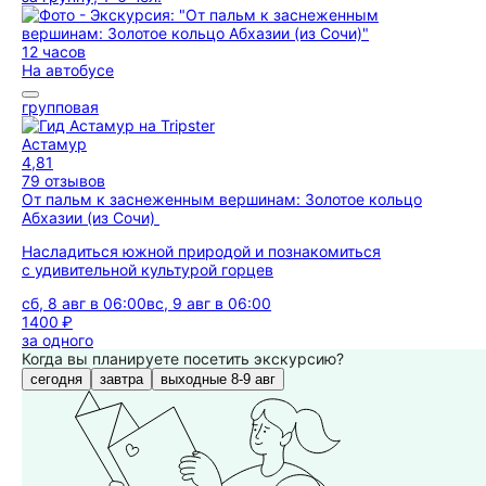
12 часов
На автобусе
групповая
Астамур
4,81
79 отзывов
От пальм к заснеженным вершинам: Золотое кольцо
Абхазии (из Сочи)
Насладиться южной природой и познакомиться
с удивительной культурой горцев
сб, 8 авг в 06:00
вс, 9 авг в 06:00
1400 ₽
за одного
Когда вы планируете посетить экскурсию?
сегодня
завтра
выходные 8-9 авг