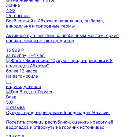
Жанна
4,92
25 отзывов
Всей семьёй в Абхазию: парк львов, рыбалка,
винодельня и природные термы
Активное путешествие по необычным местам: яркие
впечатления и релакс среди гор
15 999 ₽
за группу, 1–4 чел.
более 12 часов
На автомобиле
индивидуальная
Влад
5,0
3 отзыва
Сухум, города-призраки и 5 водопадов Абхазии
Посетить столицу республики, оценить красоту её
водопадов и отдохнуть на горячих источниках
29 500 ₽