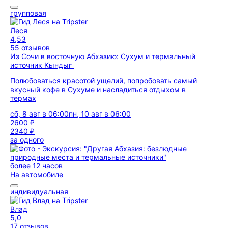
групповая
Леся
4,53
55 отзывов
Из Сочи в восточную Абхазию: Сухум и термальный
источник Кындыг
Полюбоваться красотой ущелий, попробовать самый
вкусный кофе в Сухуме и насладиться отдыхом в
термах
сб, 8 авг в 06:00
пн, 10 авг в 06:00
2600 ₽
2340 ₽
за одного
более 12 часов
На автомобиле
индивидуальная
Влад
5,0
17 отзывов