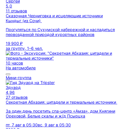
Сергей
5,0
11 отзывов
Сказочная Черниговка и исцеляющие источники
Кындыг (из Сочи)
Прогуляться по Сухумской набережной и насладиться
первозданной природой курортных районов
19 900 ₽
за группу, 1–6 чел.
10 часов
На автомобиле
Мини-группа
Эдуард
4,96
27 отзывов
Секретная Абхазия: цитадели и термальные источники
За один день посетить спа-центр «Амза», дом Княгини
Ореховой, Белые скалы и ж/д Псырцха
пт, 7 авг в 05:30
вс, 9 авг в 05:30