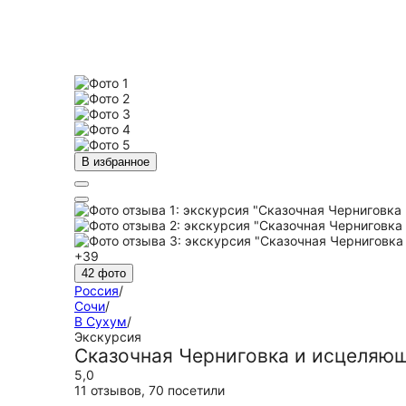
В избранное
+39
42 фото
Россия
/
Сочи
/
В Сухум
/
Экскурсия
Сказочная Черниговка и исцеляющ
5,0
11 отзывов
,
70 посетили