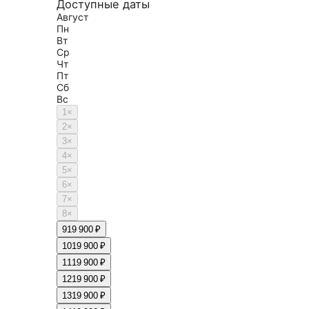
Доступные даты
Август
Пн
Вт
Ср
Чт
Пт
Сб
Вс
1
×
2
×
3
×
4
×
5
×
6
×
7
×
8
×
9
19 900 ₽
10
19 900 ₽
11
19 900 ₽
12
19 900 ₽
13
19 900 ₽