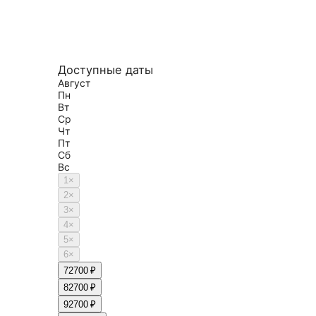
Доступные даты
Август
Пн
Вт
Ср
Чт
Пт
Сб
Вс
1
×
2
×
3
×
4
×
5
×
6
×
7
2700 ₽
8
2700 ₽
9
2700 ₽