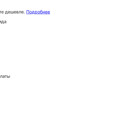
ёте дешевле.
Подробнее
ида
платы