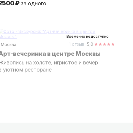
2500 ₽
за одного
2 часа
в помещении
Мини-группа
Временно недоступно
1 отзыв
5,0
Москва
Арт-вечеринка в центре Москвы
Живопись на холсте, игристое и вечер
в уютном ресторане