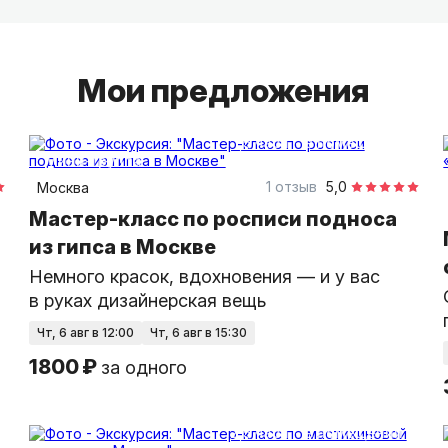
Свечеварение — вы погрузитесь в мир создан
наполнит дом уютом.
Мои предложения
Эпоксидная смола — научитесь делать сияющ
объекты.
1,5 часа
в помещении
Мини-группа
Арт-вечеринки и мастер-классы с демонстра
1 отзыв
5,0
Москва
Мастер-класс по росписи подноса
из гипса в Москве
Немного красок, вдохновения — и у вас
в руках дизайнерская вещь
чт, 6 авг в 12:00
чт, 6 авг в 15:30
1800 ₽
за одного
2,5 часа
в помещении