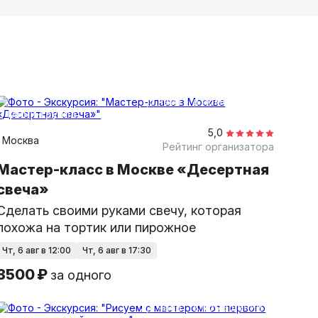
ия ароматов и сделаете свечу, которая
ие подставки, декоративные панно и арт-
1,5 часа
в помещении
Мини-группа
цией.
5,0
Москва
Рейтинг организатора
Мастер-класс в Москве «Десертная
свеча»
Сделать своими руками свечу, которая
похожа на тортик или пирожное
чт, 6 авг в 12:00
чт, 6 авг в 17:30
3500 ₽
за одного
2,5 часа
в помещении