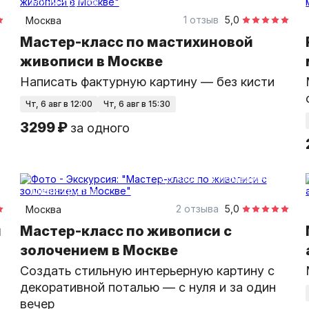
Мини-группа
1 отзыв
5,0
Москва
Мастер-класс по мастихиновой
живописи в Москве
Написать фактурную картину — без кисти
чт, 6 авг в 12:00
чт, 6 авг в 15:30
3299 ₽
за одного
2,5 часа
в помещении
Мини-группа
2 отзыва
5,0
Москва
м
Мастер-класс по живописи с
золочением в Москве
Создать стильную интерьерную картину с
декоративной поталью — с нуля и за один
вечер