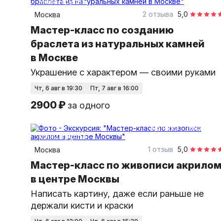
Мини-группа
2 отзыва
5,0
Москва
Мастер-класс по созданию
браслета из натуральных камней
в Москве
Украшение с характером — своими руками
чт, 6 авг в 19:30
пт, 7 авг в 16:00
2900 ₽
за одного
2,5 часа
пешком
Мини-группа
1 отзыв
5,0
Москва
Мастер-класс по живописи акрило
в центре Москвы
Написать картину, даже если раньше не
держали кисти и краски