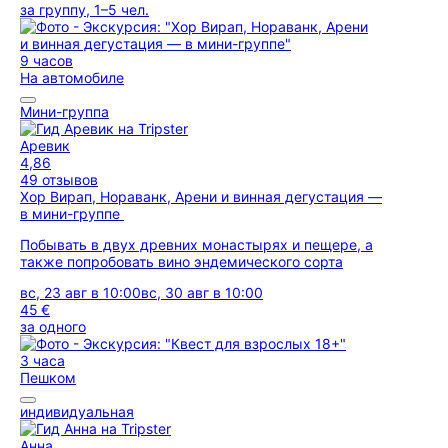
за группу, 1–5 чел.
9 часов
На автомобиле
Мини-группа
Аревик
4,86
49 отзывов
Хор Вирап, Нораванк, Арени и винная дегустация —
в мини-группе
Побывать в двух древних монастырях и пещере, а
также попробовать вино эндемического сорта
вс, 23 авг в 10:00
вс, 30 авг в 10:00
45 €
за одного
3 часа
Пешком
индивидуальная
Анна