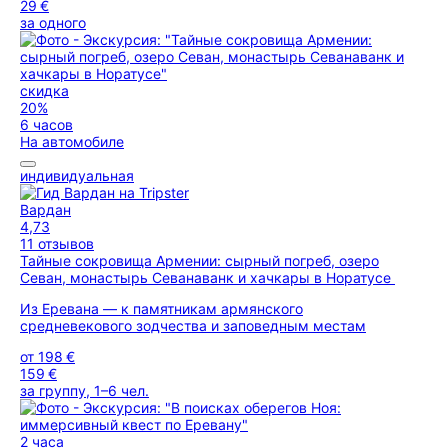
29 €
за одного
скидка
20%
6 часов
На автомобиле
индивидуальная
Вардан
4,73
11 отзывов
Тайные сокровища Армении: сырный погреб, озеро
Севан, монастырь Севанаванк и хачкары в Норатусе
Из Еревана — к памятникам армянского
средневекового зодчества и заповедным местам
от
198 €
159 €
за группу, 1–6 чел.
2 часа