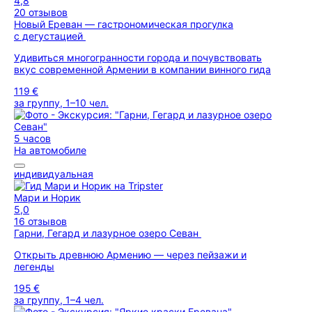
4,8
20 отзывов
Новый Ереван — гастрономическая прогулка
с дегустацией
Удивиться многогранности города и почувствовать
вкус современной Армении в компании винного гида
119 €
за группу, 1–10 чел.
5 часов
На автомобиле
индивидуальная
Мари и Норик
5,0
16 отзывов
Гарни, Гегард и лазурное озеро Севан
Открыть древнюю Армению — через пейзажи и
легенды
195 €
за группу, 1–4 чел.