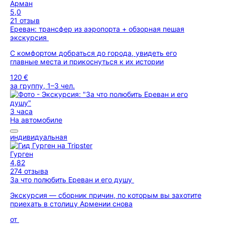
Арман
5,0
21 отзыв
Ереван: трансфер из аэропорта + обзорная пешая
экскурсия
С комфортом добраться до города, увидеть его
главные места и прикоснуться к их истории
120 €
за группу, 1–3 чел.
3 часа
На автомобиле
индивидуальная
Гурген
4,82
274 отзыва
За что полюбить Ереван и его душу
Экскурсия — сборник причин, по которым вы захотите
приехать в столицу Армении снова
от