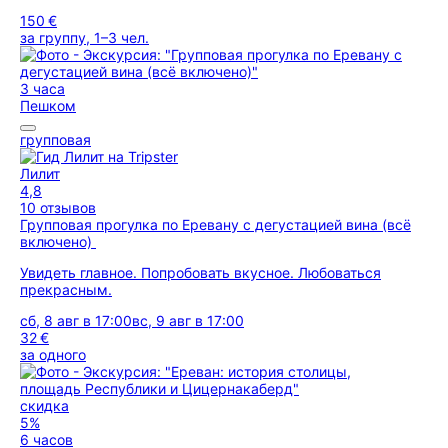
150 €
за группу, 1–3 чел.
3 часа
Пешком
групповая
Лилит
4,8
10 отзывов
Групповая прогулка по Еревану с дегустацией вина (всё
включено)
Увидеть главное. Попробовать вкусное. Любоваться
прекрасным.
сб, 8 авг в 17:00
вс, 9 авг в 17:00
32 €
за одного
скидка
5%
6 часов