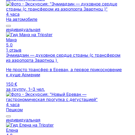
4 часа
На автомобиле
индивидуальная
Манэ
5,0
1 отзыв
Эчмиадзин — духовное сердце страны (с трансфером
из аэропорта Звартноц )
Не просто трансфер в Ереван, а первое прикосновение
к душе Армении
150 €
за группу, 1–3 чел.
4 часа
Пешком
индивидуальная
Елена