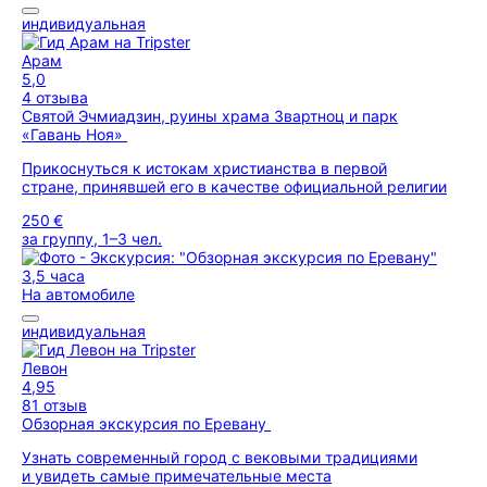
индивидуальная
Арам
5,0
4 отзыва
Святой Эчмиадзин, руины храма Звартноц и парк
«Гавань Ноя»
Прикоснуться к истокам христианства в первой
стране, принявшей его в качестве официальной религии
250 €
за группу, 1–3 чел.
3,5 часа
На автомобиле
индивидуальная
Левон
4,95
81 отзыв
Обзорная экскурсия по Еревану
Узнать современный город с вековыми традициями
и увидеть самые примечательные места