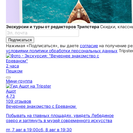
Экскурсии и туры от редакторов Трипстера
Скидки, классн
Подписаться
Нажимая «Подписаться», вы даете
согласие
на получение ре
условиями политики обработки персональных данных
Tripste
2 часа
Пешком
Мини-группа
Ашот
4,73
109 отзывов
Вечернее знакомство с Ереваном
Побывать на главных площадях, увидеть Лебединое
озеро и заглянуть в музей современного искусства
пт, 7 авг в 19:00
сб, 8 авг в 19:30