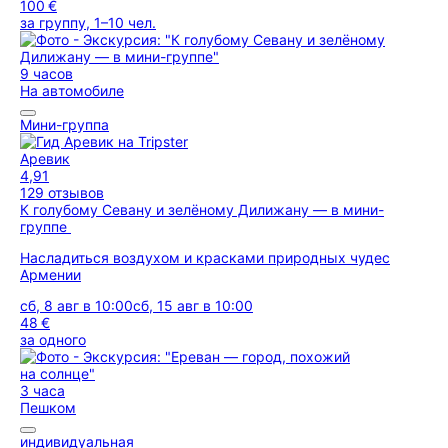
100 €
за группу, 1–10 чел.
9 часов
На автомобиле
Мини-группа
Аревик
4,91
129 отзывов
К голубому Севану и зелёному Дилижану — в мини-
группе
Насладиться воздухом и красками природных чудес
Армении
сб, 8 авг в 10:00
сб, 15 авг в 10:00
48 €
за одного
3 часа
Пешком
индивидуальная