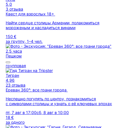
5,0
3 отзыва
Квест для взрослых 18+
Найти сердце столицы Армении, полакомиться
мороженым и насладиться винами
150 €
за группу, 1–4 чел.
2,5 часа
Пешком
групповая
Тигран
4,96
23 отзыва
Ереван 360°: все грани города
Неспешно погулять по центру, познакомиться
с символами столицы и узнать о её ключевых эпохах
пт, 7 авг в 17:00
сб, 8 авг в 10:00
18 €
за одного