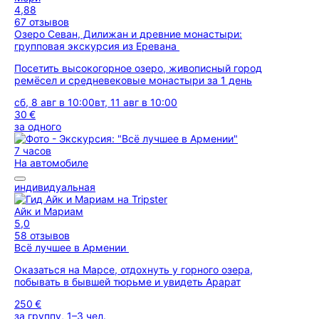
4,88
67 отзывов
Озеро Севан, Дилижан и древние монастыри:
групповая экскурсия из Еревана
Посетить высокогорное озеро, живописный город
ремёсел и средневековые монастыри за 1 день
сб, 8 авг в 10:00
вт, 11 авг в 10:00
30 €
за одного
7 часов
На автомобиле
индивидуальная
Айк и Мариам
5,0
58 отзывов
Всё лучшее в Армении
Оказаться на Марсе, отдохнуть у горного озера,
побывать в бывшей тюрьме и увидеть Арарат
250 €
за группу, 1–3 чел.