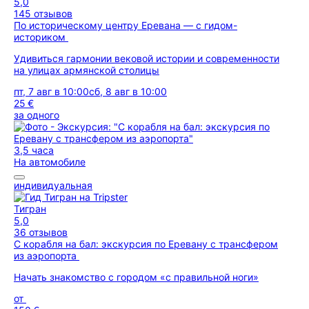
5,0
145 отзывов
По историческому центру Еревана — с гидом-
историком
Удивиться гармонии вековой истории и современности
на улицах армянской столицы
пт, 7 авг в 10:00
сб, 8 авг в 10:00
25 €
за одного
3,5 часа
На автомобиле
индивидуальная
Тигран
5,0
36 отзывов
С корабля на бал: экскурсия по Еревану с трансфером
из аэропорта
Начать знакомство с городом «с правильной ноги»
от