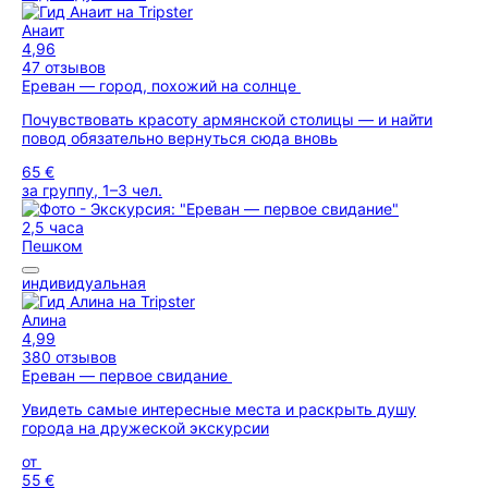
Анаит
4,96
47 отзывов
Ереван — город, похожий на солнце
Почувствовать красоту армянской столицы — и найти
повод обязательно вернуться сюда вновь
65 €
за группу, 1–3 чел.
2,5 часа
Пешком
индивидуальная
Алина
4,99
380 отзывов
Ереван — первое свидание
Увидеть самые интересные места и раскрыть душу
города на дружеской экскурсии
от
55 €