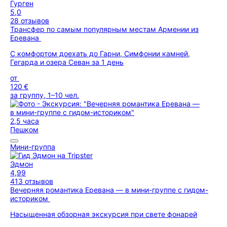
Гурген
5,0
28 отзывов
Трансфер по самым популярным местам Армении из
Еревана
С комфортом доехать до Гарни, Симфонии камней,
Гегарда и озера Севан за 1 день
от
120 €
за группу, 1–10 чел.
2,5 часа
Пешком
Мини-группа
Эдмон
4,99
413 отзывов
Вечерняя романтика Еревана — в мини-группе с гидом-
историком
Насыщенная обзорная экскурсия при свете фонарей