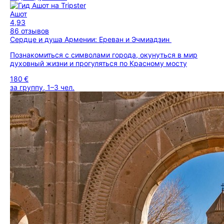
Ашот
4,93
86 отзывов
Сердце и душа Армении: Ереван и Эчмиадзин
Познакомиться с символами города, окунуться в мир
духовный жизни и прогуляться по Красному мосту
180 €
за группу, 1–3 чел.