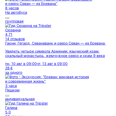
8 часов
На автобусе
групповая
Сюзанна
4,71
14 отзывов
Гарни, Гегард, Севанаванк и озеро Севан — из Еревана
Увидеть четыре символа Армении: языческий храм,
скальный монастырь, жемчужное озеро и храм 9 века
пн, 10 авг в 09:00
чт, 13 авг в 09:00
28 €
за одного
3 часа
Пешком
индивидуальная
Галина
5,0