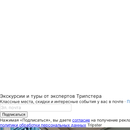
Экскурсии и туры от экспертов Трипстера
Классные места, скидки и интересные события у вас в почте ·
П
Подписаться
Нажимая «Подписаться», вы даете
согласие
на получение рекла
политики обработки персональных данных
Tripster