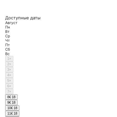
Доступные даты
Август
Пн
Вт
Ср
Чт
Пт
Сб
Вс
1
×
2
×
3
×
4
×
5
×
6
×
7
×
8
€ 18
9
€ 18
10
€ 18
11
€ 18