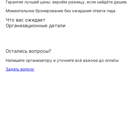
Гарантия лучшей цены: вернём разницу, если найдёте дешев
Моментальное бронирование без ожидания ответа гида
Что вас ожидает
Организационные детали
Остались вопросы?
Напишите организатору и уточните всё важное до оплаты
Задать вопрос