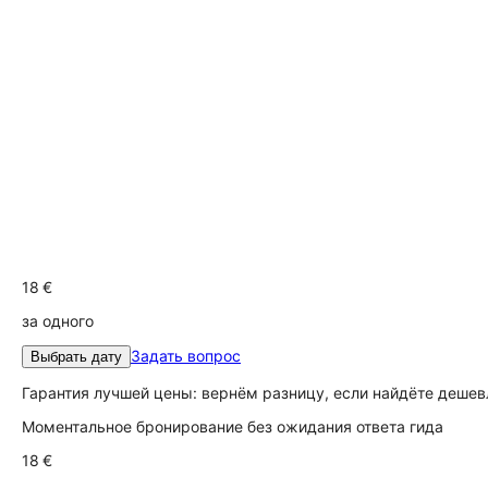
18 €
за одного
Задать вопрос
Выбрать дату
Гарантия лучшей цены: вернём разницу, если найдёте дешев
Моментальное бронирование без ожидания ответа гида
18 €