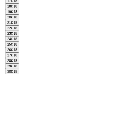
17
€ 18
18
€ 18
19
€ 18
20
€ 18
21
€ 18
22
€ 18
23
€ 18
24
€ 18
25
€ 18
26
€ 18
27
€ 18
28
€ 18
29
€ 18
30
€ 18