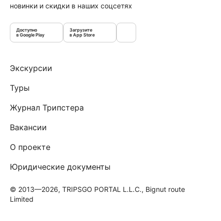
новинки и скидки в наших соцсетях
Доступно
Загрузите
в Google Play
в App Store
Экскурсии
Туры
Журнал Трипстера
Вакансии
О проекте
Юридические документы
© 2013—2026, TRIPSGO PORTAL L.L.C., Bignut route
Limited