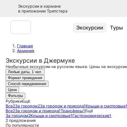
Экскурсии в кармане
в приложении Трипстера
Экскурсии
Туры
Главная
Армения
Экскурсии в Джермуке
Необычные экскурсии на русском языке. Цены на экскурсии
Любые даты, 1 чел.
Формат проведения
Способ передвижения
Цена
Фильтры
Рубрики
Ещё
Все
2
За городом
2
За городом и природа
1
Крыши и смотровые
Все
2
За городом и природа
1
Трансферы
1
Ещё
За городом
2
Крыши и смотровые
1
Гастрономические
1
2 предложения
По популярности