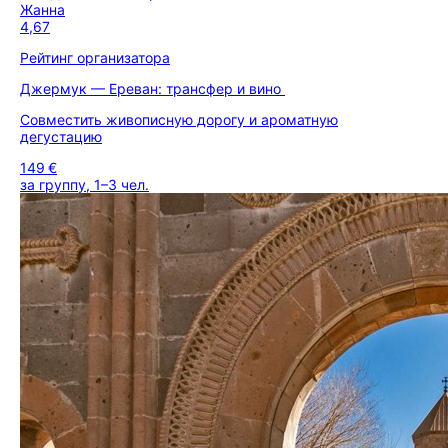
Жанна
4,67
Рейтинг организатора
Джермук — Ереван: трансфер и вино
Совместить живописную дорогу и ароматную
дегустацию
149 €
за группу, 1–3 чел.