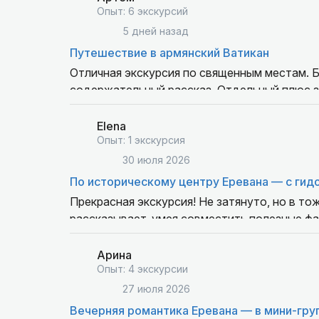
Опыт: 6 экскурсий
5 дней назад
Путешествие в армянский Ватикан
Отличная экскурсия по священным местам. 
содержательный рассказ. Отдельный плюс з
оговорены заранее и все на 100% соответс
Elena
Опыт: 1 экскурсия
30 июля 2026
По историческому центру Еревана — с ги
Прекрасная экскурсия! Не затянуто, но в т
рассказывает, умея совместить полезные фа
со своими детьми 11 и 14 лет. Им прогулка
экскурсию и конечно данного экскурсовода!
Арина
Опыт: 4 экскурсии
27 июля 2026
Вечерняя романтика Еревана — в мини-гру