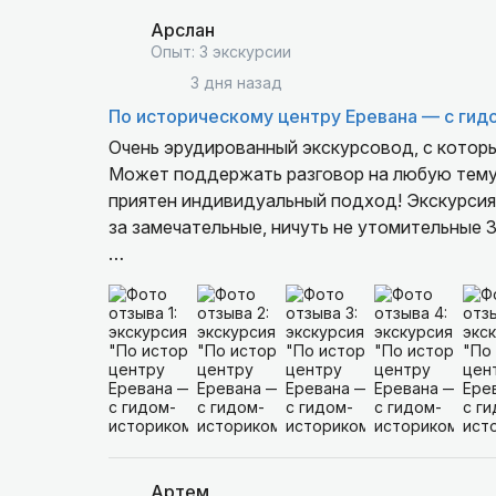
советов(куда сходить, как себя вести с мес
дальнейших поездок на другие локации:)
Арслан
Опыт: 3 экскурсии
3 дня назад
По историческому центру Еревана — с ги
Очень эрудированный экскурсовод, с которы
Может поддержать разговор на любую тему,
приятен индивидуальный подход! Экскурсия
за замечательные, ничуть не утомительные 3
За такое короткое время показать Ереван с
советских площадей до центра современной
Артем