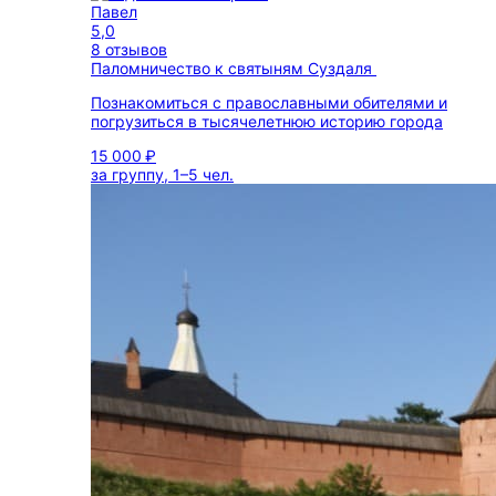
Павел
5,0
8 отзывов
Паломничество к святыням Суздаля
Познакомиться с православными обителями и
погрузиться в тысячелетнюю историю города
15 000 ₽
за группу, 1–5 чел.