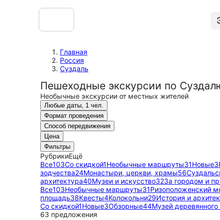
Главная
Россия
Суздаль
Пешеходные экскурсии по Суздал
Необычные экскурсии от местных жителей
Любые даты, 1 чел.
Формат проведения
Способ передвижения
Цена
Фильтры
Рубрики
Ещё
Все
103
Со скидкой
1
Необычные маршруты
31
Новые
3
зодчества
24
Монастыри, церкви, храмы
56
Суздальс
архитектура
40
Музеи и искусство
32
За городом и п
Все
103
Необычные маршруты
31
Ризоположенский м
площадь
38
Квесты
4
Колокольни
29
История и архите
Со скидкой
1
Новые
3
Обзорные
44
Музей деревянного
63 предложения