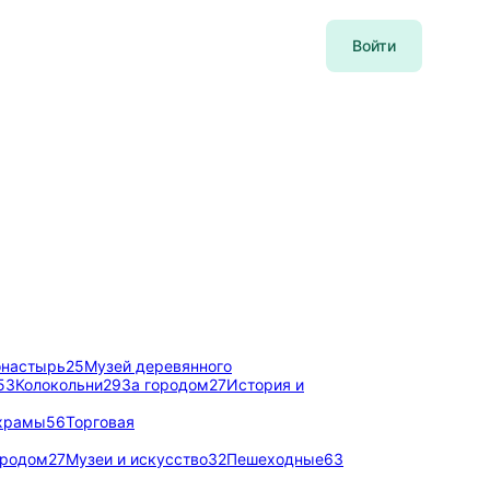
Войти
онастырь
25
Музей деревянного
53
Колокольни
29
За городом
27
История и
 храмы
56
Торговая
ородом
27
Музеи и искусство
32
Пешеходные
63