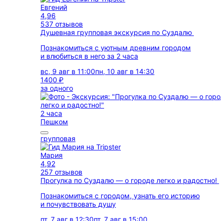
Евгений
4,96
537 отзывов
Душевная групповая экскурсия по Суздалю
Познакомиться с уютным древним городом
и влюбиться в него за 2 часа
вс, 9 авг в 11:00
пн, 10 авг в 14:30
1400 ₽
за одного
2 часа
Пешком
групповая
Мария
4,92
257 отзывов
Прогулка по Суздалю — о городе легко и радостно!
Познакомиться с городом, узнать его историю
и почувствовать душу
пт, 7 авг в 12:30
пт, 7 авг в 15:00