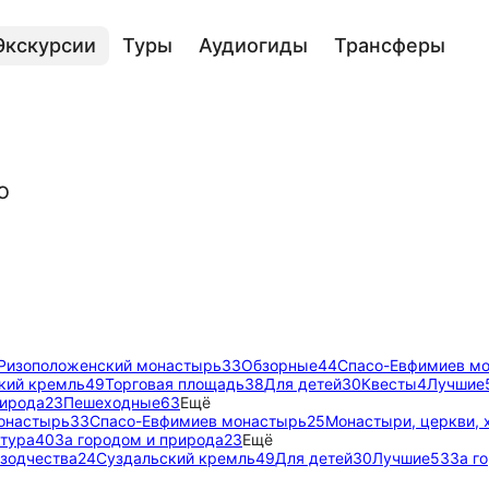
Экскурсии
Туры
Аудиогиды
Трансферы
ю
Ризоположенский монастырь
33
Обзорные
44
Спасо-Евфимиев м
кий кремль
49
Торговая площадь
38
Для детей
30
Квесты
4
Лучшие
рирода
23
Пешеходные
63
Ещё
онастырь
33
Спасо-Евфимиев монастырь
25
Монастыри, церкви,
ктура
40
За городом и природа
23
Ещё
 зодчества
24
Суздальский кремль
49
Для детей
30
Лучшие
53
За г