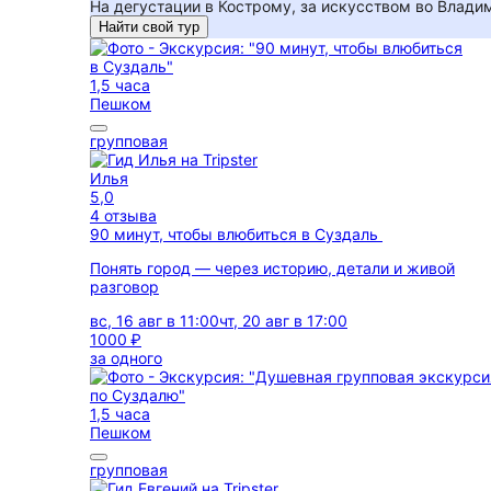
На дегустации в Кострому, за искусством во Влади
Найти свой тур
1,5 часа
Пешком
групповая
Илья
5,0
4 отзыва
90 минут, чтобы влюбиться в Суздаль
Понять город — через историю, детали и живой
разговор
вс, 16 авг в 11:00
чт, 20 авг в 17:00
1000 ₽
за одного
1,5 часа
Пешком
групповая