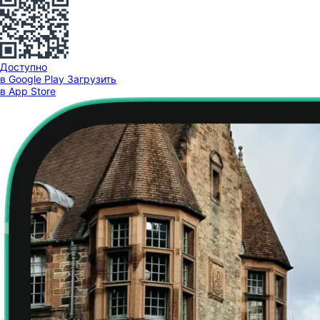
Доступно
в Google Play
Загрузить
в App Store