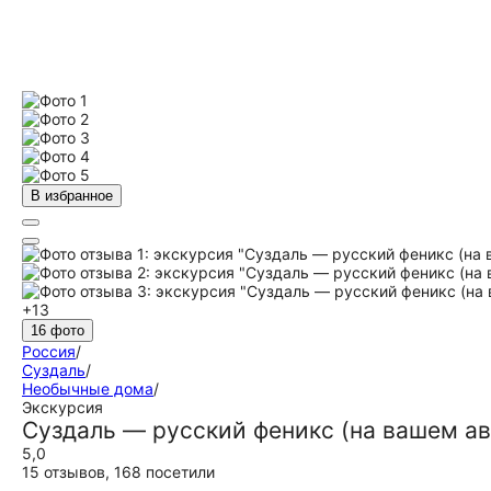
В избранное
+13
16 фото
Россия
/
Суздаль
/
Необычные дома
/
Экскурсия
Суздаль — русский феникс (на вашем а
5,0
15 отзывов
,
168 посетили