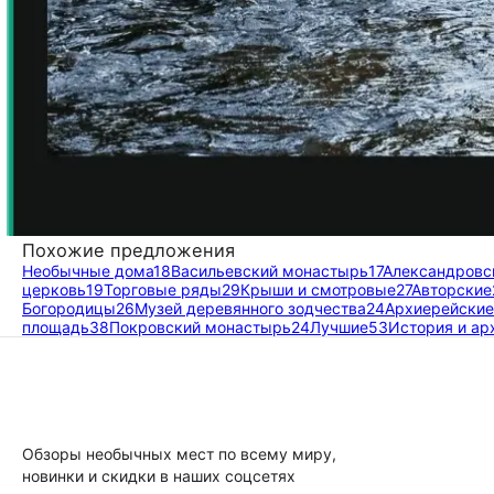
Похожие предложения
Необычные дома
18
Васильевский монастырь
17
Александровс
церковь
19
Торговые ряды
29
Крыши и смотровые
27
Авторские
Богородицы
26
Музей деревянного зодчества
24
Архиерейские
площадь
38
Покровский монастырь
24
Лучшие
53
История и ар
Обзоры необычных мест по всему миру,
новинки и скидки в наших соцсетях