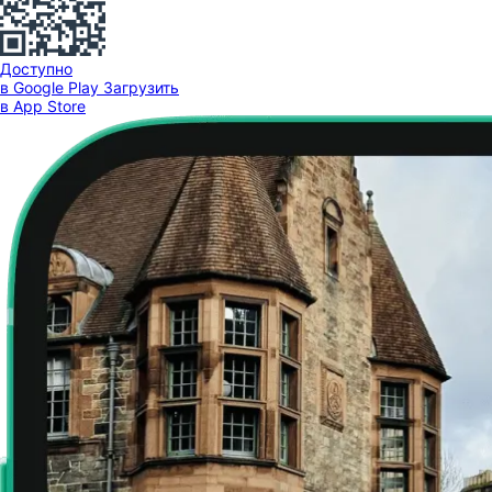
Доступно
в Google Play
Загрузить
в App Store