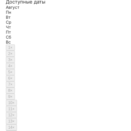
Доступные даты
Август
Пн
Вт
Ср
Чт
Пт
Сб
Вс
1
×
2
×
3
×
4
×
5
×
6
×
7
×
8
×
9
×
10
×
11
×
12
×
13
×
14
×