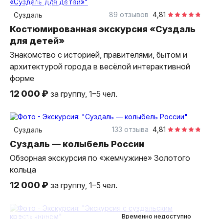
индивидуальная
89 отзывов
4,81
Суздаль
Костюмированная экскурсия «Суздаль
для детей»
Знакомство с историей, правителями, бытом и
архитектурой города в весёлой интерактивной
форме
12 000 ₽
за группу, 1–5 чел.
2,5 часа
пешком
индивидуальная
133 отзыва
4,81
Суздаль
Суздаль — колыбель России
Обзорная экскурсия по «жемчужине» Золотого
кольца
12 000 ₽
за группу, 1–5 чел.
2 часа
пешком
групповая
Временно недоступно