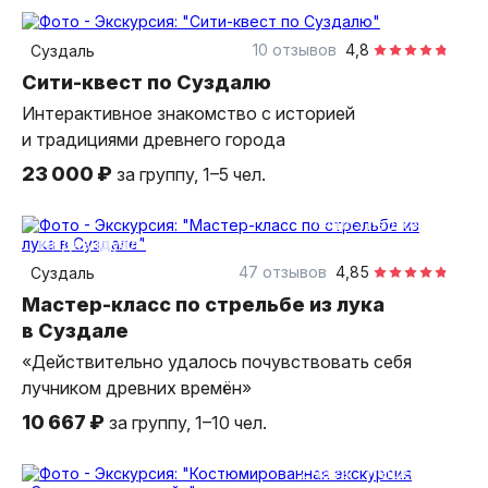
2 часа
пешком
индивидуальная
10 отзывов
4,8
Суздаль
Сити-квест по Суздалю
Интерактивное знакомство с историей
и традициями древнего города
23 000 ₽
за группу, 1–5 чел.
1 час
пешком
индивидуальная
47 отзывов
4,85
Суздаль
Мастер-класс по стрельбе из лука
в Суздале
«Действительно удалось почувствовать себя
лучником древних времён»
10 667 ₽
за группу, 1–10 чел.
2 часа
пешком