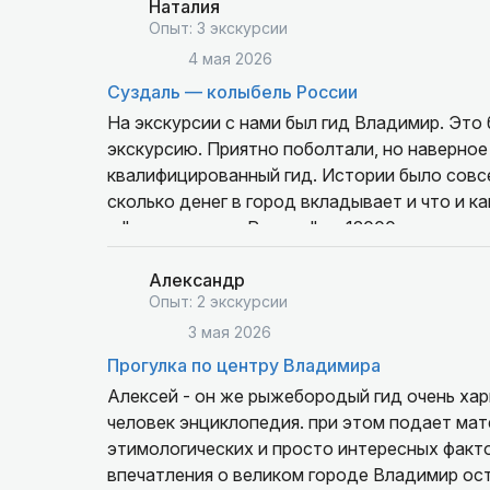
Наталия
Опыт: 3 экскурсии
4 мая 2026
Суздаль — колыбель России
На экскурсии с нами был гид Владимир. Это
экскурсию. Приятно поболтали, но наверное 
квалифицированный гид. Истории было совсе
сколько денег в город вкладывает и что и к
у "лучшего гида России" за 12000 совершенн
сожалению, а в общении все довольно мило.
Александр
Опыт: 2 экскурсии
3 мая 2026
Прогулка по центру Владимира
Алексей - он же рыжебородый гид очень ха
человек энциклопедия. при этом подает мате
этимологических и просто интересных фактов
впечатления о великом городе Владимир ост