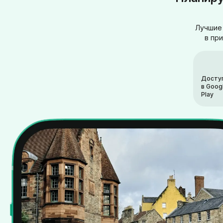
Лучшие 
в пр
Досту
в Goog
Play