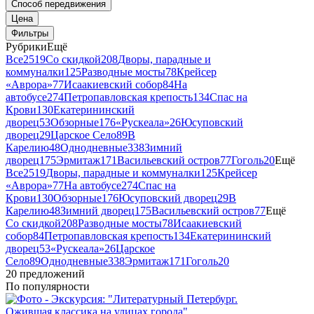
Способ передвижения
Цена
Фильтры
Рубрики
Ещё
Все
2519
Со скидкой
208
Дворы, парадные и
коммуналки
125
Разводные мосты
78
Крейсер
«Аврора»
77
Исаакиевский собор
84
На
автобусе
274
Петропавловская крепость
134
Спас на
Крови
130
Екатерининский
дворец
53
Обзорные
176
«Рускеала»
26
Юсуповский
дворец
29
Царское Село
89
В
Карелию
48
Однодневные
338
Зимний
дворец
175
Эрмитаж
171
Васильевский остров
77
Гоголь
20
Ещё
Все
2519
Дворы, парадные и коммуналки
125
Крейсер
«Аврора»
77
На автобусе
274
Спас на
Крови
130
Обзорные
176
Юсуповский дворец
29
В
Карелию
48
Зимний дворец
175
Васильевский остров
77
Ещё
Со скидкой
208
Разводные мосты
78
Исаакиевский
собор
84
Петропавловская крепость
134
Екатерининский
дворец
53
«Рускеала»
26
Царское
Село
89
Однодневные
338
Эрмитаж
171
Гоголь
20
20 предложений
По популярности