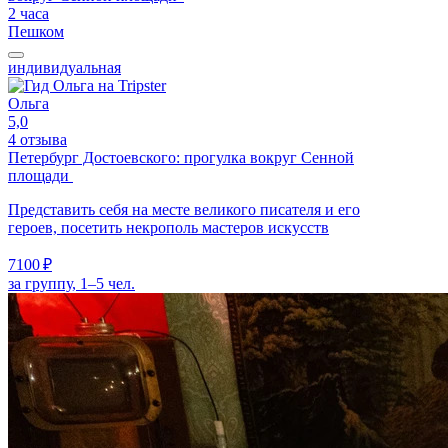
2 часа
Пешком
индивидуальная
Ольга
5,0
4 отзыва
Петербург Достоевского: прогулка вокруг Сенной
площади
Представить себя на месте великого писателя и его
героев, посетить некрополь мастеров искусств
7100 ₽
за группу, 1–5 чел.