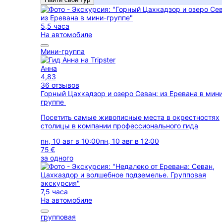
5,5 часа
На автомобиле
Мини-группа
Анна
4,83
36 отзывов
Горный Цахкадзор и озеро Севан: из Еревана в мин
группе
Посетить самые живописные места в окрестностях
столицы в компании профессионального гида
пн, 10 авг в 10:00
пн, 10 авг в 12:00
75 €
за одного
7,5 часа
На автомобиле
групповая