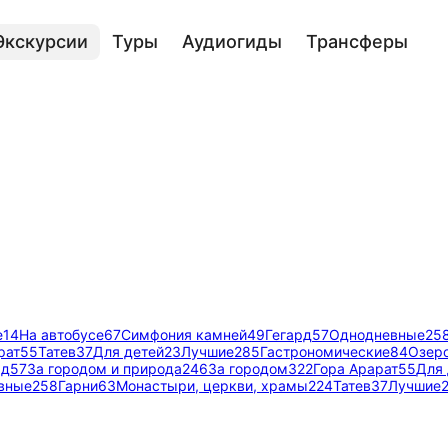
Экскурсии
Туры
Аудиогиды
Трансферы
а
е
14
На автобусе
67
Симфония камней
49
Гегард
57
Однодневные
25
рат
55
Татев
37
Для детей
23
Лучшие
285
Гастрономические
84
Озер
рд
57
За городом и природа
246
За городом
322
Гора Арарат
55
Для 
вные
258
Гарни
63
Монастыри, церкви, храмы
224
Татев
37
Лучшие