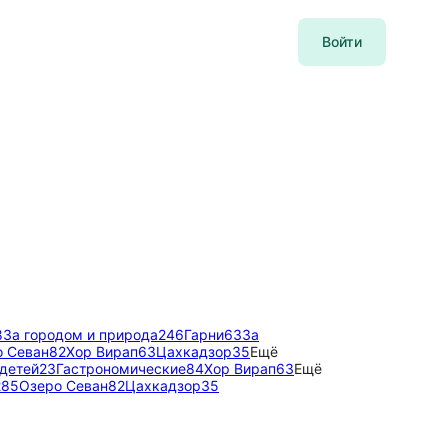
Войти
8
За городом и природа
246
Гарни
63
За
о Севан
82
Хор Вирап
63
Цахкадзор
35
Ещё
детей
23
Гастрономические
84
Хор Вирап
63
Ещё
285
Озеро Севан
82
Цахкадзор
35