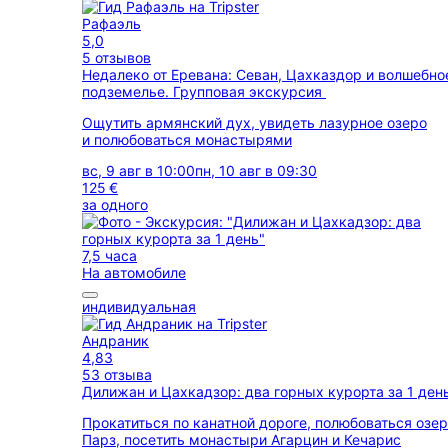
Рафаэль
5,0
5 отзывов
Недалеко от Еревана: Севан, Цахказдор и волшебно
подземелье. Групповая экскурсия
Ощутить армянский дух, увидеть лазурное озеро
и полюбоваться монастырями
вс, 9 авг в 10:00
пн, 10 авг в 09:30
125 €
за одного
7,5 часа
На автомобиле
индивидуальная
Андраник
4,83
53 отзыва
Дилижан и Цахкадзор: два горных курорта за 1 ден
Прокатиться по канатной дороге, полюбоваться озе
Парз, посетить монастыри Агарцин и Кечарис