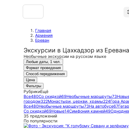
Главная
Армения
Ереван
Экскурсии в Цахкадзор из Ереван
Необычные экскурсии на русском языке
Любые даты, 1 чел.
Формат проведения
Способ передвижения
Цена
Фильтры
Рубрики
Ещё
Все
480
Со скидкой
69
Необычные маршруты
73
Новы
городом
322
Монастыри, церкви, храмы
224
Гора Ара
Все
480
Необычные маршруты
73
На автобусе
67
Гега
Со скидкой
69
Новые
14
Симфония камней
49
Однодне
35 предложений
По популярности