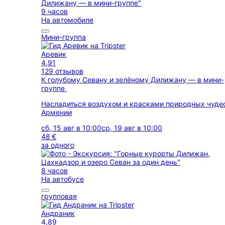
9 часов
На автомобиле
Мини-группа
Аревик
4,91
129 отзывов
К голубому Севану и зелёному Дилижану — в мини-
группе
Насладиться воздухом и красками природных чуде
Армении
сб, 15 авг в 10:00
ср, 19 авг в 10:00
48 €
за одного
8 часов
На автобусе
групповая
Андраник
4,89