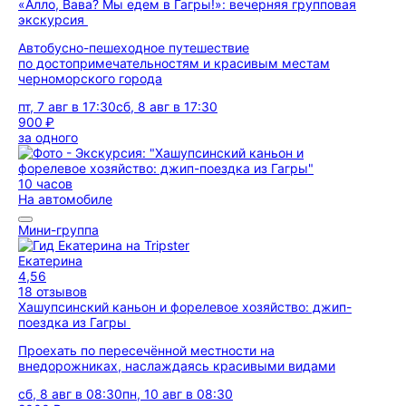
«Алло, Вава? Мы едем в Гагры!»: вечерняя групповая
экскурсия
Автобусно-пешеходное путешествие
по достопримечательностям и красивым местам
черноморского города
пт, 7 авг в 17:30
сб, 8 авг в 17:30
900 ₽
за одного
10 часов
На автомобиле
Мини-группа
Екатерина
4,56
18 отзывов
Хашупсинский каньон и форелевое хозяйство: джип-
поездка из Гагры
Проехать по пересечённой местности на
внедорожниках, наслаждаясь красивыми видами
сб, 8 авг в 08:30
пн, 10 авг в 08:30