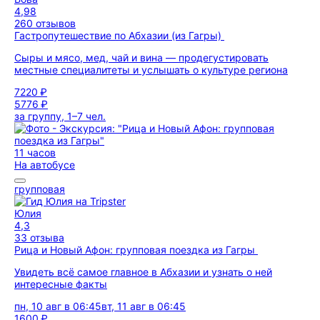
4,98
260 отзывов
Гастропутешествие по Абхазии (из Гагры)
Сыры и мясо, мед, чай и вина — продегустировать
местные специалитеты и услышать о культуре региона
7220 ₽
5776 ₽
за группу, 1–7 чел.
11 часов
На автобусе
групповая
Юлия
4,3
33 отзыва
Рица и Новый Афон: групповая поездка из Гагры
Увидеть всё самое главное в Абхазии и узнать о ней
интересные факты
пн, 10 авг в 06:45
вт, 11 авг в 06:45
1600 ₽