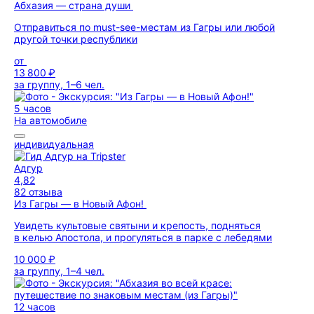
Абхазия — страна души
Отправиться по must-see-местам из Гагры или любой
другой точки республики
от
13 800 ₽
за группу, 1–6 чел.
5 часов
На автомобиле
индивидуальная
Адгур
4,82
82 отзыва
Из Гагры — в Новый Афон!
Увидеть культовые святыни и крепость, подняться
в келью Апостола, и прогуляться в парке с лебедями
10 000 ₽
за группу, 1–4 чел.
12 часов