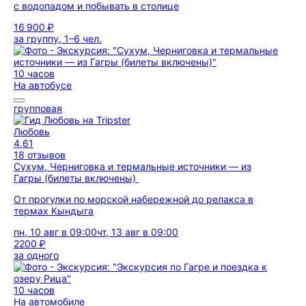
с водопадом и побывать в столице
16 900 ₽
за группу, 1–6 чел.
10 часов
На автобусе
групповая
Любовь
4,61
18 отзывов
Сухум, Черниговка и термальные источники — из
Гагры (билеты включены)
От прогулки по морской набережной до релакса в
термах Кындыга
пн, 10 авг в 09:00
чт, 13 авг в 09:00
2200 ₽
за одного
10 часов
На автомобиле