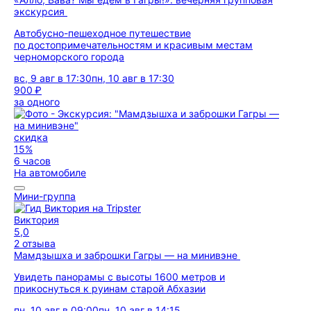
экскурсия
Автобусно-пешеходное путешествие
по достопримечательностям и красивым местам
черноморского города
вс, 9 авг в 17:30
пн, 10 авг в 17:30
900 ₽
за одного
скидка
15%
6 часов
На автомобиле
Мини-группа
Виктория
5,0
2 отзыва
Мамдзышха и заброшки Гагры — на минивэне
Увидеть панорамы с высоты 1600 метров и
прикоснуться к руинам старой Абхазии
пн, 10 авг в 09:00
пн, 10 авг в 14:15