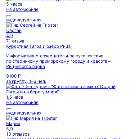
5 часов
На автомобиле
индивидуальная
Сергей
4,9
71 отзыв
Курортная Гагра и озеро Рица
Информативно-созерцательное путешествие
по старинному приморскому городу и красотам
Рицинского парка
9100 ₽
за группу, 1–6 чел.
1,5 часа
На автомобиле
индивидуальная
Мария
5,0
10 отзывов