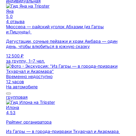
индивидуальная
Яна
5,0
4 отзыва
Мюссера — райский уголок Абхазии (из Гагры
и Пицунды)
Дегустации, сочные пейзажи и храм Амбара — один
день, чтобы влюбиться в южную сказку
12 500 ₽
за группу, 1–7 чел.
Временно недоступно
12 часов
На автомобиле
групповая
Илона
4,53
Рейтинг организатора
Из Гагры — в города-призраки Ткуарчал и Акармара