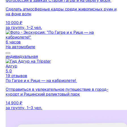
Фотосессия в замках Старой Гагры и на берегу моря
Сделать атмосферные кадры среди живописных руин и
на фоне волн
10 000 ₽
за группу, 1–2 чел.
6 часов
На автомобиле
индивидуальная
Адгур
5,0
19 отзывов
По Гагре и к Рице — на кабриолете!
Отправиться в увлекательное путешествие в город-
курорт и Рицинский реликтовый парк
14 900 ₽
за группу, 1–3 чел.