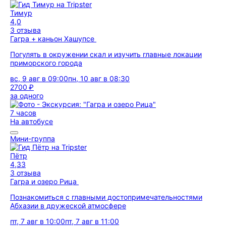
Тимур
4,0
3 отзыва
Гагра + каньон Хашупсе
Погулять в окружении скал и изучить главные локации
приморского города
вс, 9 авг в 09:00
пн, 10 авг в 08:30
2700 ₽
за одного
7 часов
На автобусе
Мини-группа
Пётр
4,33
3 отзыва
Гагра и озеро Рица
Познакомиться с главными достопримечательностями
Абхазии в дружеской атмосфере
пт, 7 авг в 10:00
пт, 7 авг в 11:00