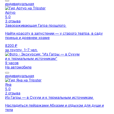
индивидуальная
Артур
5,0
3 отзыва
Завораживающая Гагра прошлого
Найти красоту в запустении — у старого театра, в саду
принца и древнем храме
8200 ₽
за группу, 1–7 чел.
9 часов
На автомобиле
индивидуальная
Яна
5,0
2 отзыва
Из Гагры — в Сухум и к термальным источникам
Насладиться пейзажами Абхазии и отдыхом для души и
тела