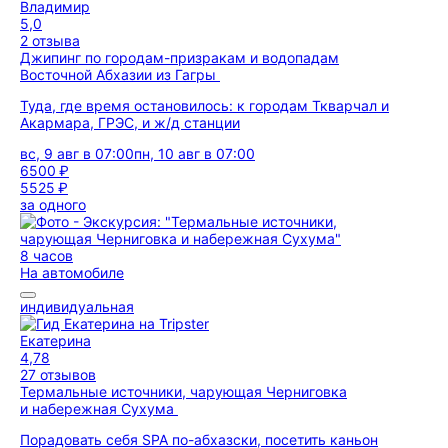
Владимир
5,0
2 отзыва
Джипинг по городам-призракам и водопадам
Восточной Абхазии из Гагры
Туда, где время остановилось: к городам Ткварчал и
Акармара, ГРЭС, и ж/д станции
вс, 9 авг в 07:00
пн, 10 авг в 07:00
6500 ₽
5525 ₽
за одного
8 часов
На автомобиле
индивидуальная
Екатерина
4,78
27 отзывов
Термальные источники, чарующая Черниговка
и набережная Сухума
Порадовать себя SPA по-абхазски, посетить каньон