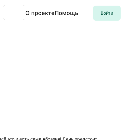
О проекте
Помощь
Войти
ё это и есть сама Абхазия! День предстоит