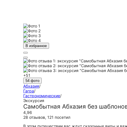
В избранное
+51
54 фото
Абхазия
/
Гагра
/
Гастрономические
/
Экскурсия
Самобытная Абхазия без шаблонов
4,96
28 отзывов
,
121 посетил
В этом путешествии вас ждут сказочные виды и важ