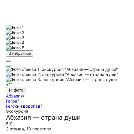
В избранное
+11
14 фото
Абхазия
/
Гагра
/
Гегский водопад
/
Экскурсия
Абхазия — страна души
5,0
2 отзыва
,
18 посетили