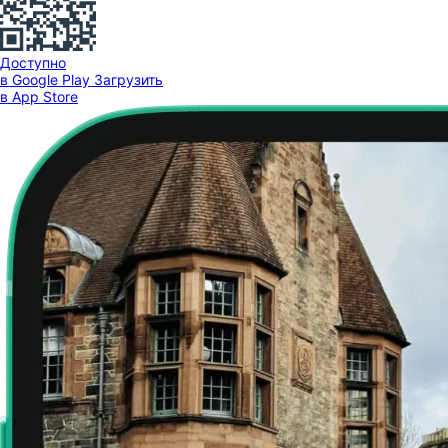
Доступно
в Google Play
Загрузить
в App Store