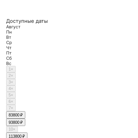
Доступные даты
Август
Пн
Вт
Ср
Чт
Пт
Сб
Вс
1
×
2
×
3
×
4
×
5
×
6
×
7
×
8
3800 ₽
9
3800 ₽
10
×
11
3800 ₽