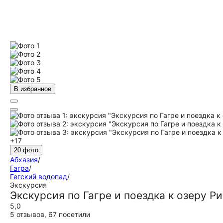
В избранное
+17
20 фото
Абхазия
/
Гагра
/
Гегский водопад
/
Экскурсия
Экскурсия по Гагре и поездка к озеру Р
5,0
5 отзывов
,
67 посетили