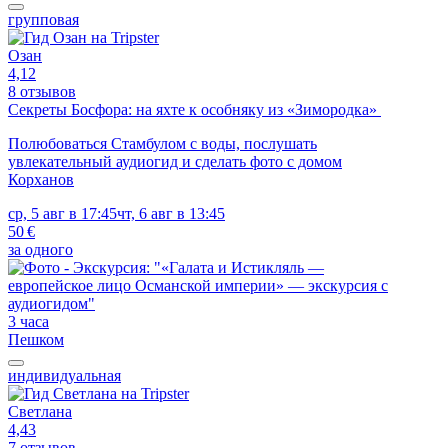
групповая
Озан
4,12
8 отзывов
Секреты Босфора: на яхте к особняку из «Зимородка»
Полюбоваться Стамбулом с воды, послушать
увлекательный аудиогид и сделать фото с домом
Корханов
ср, 5 авг в 17:45
чт, 6 авг в 13:45
50 €
за одного
3 часа
Пешком
индивидуальная
Светлана
4,43
7 отзывов