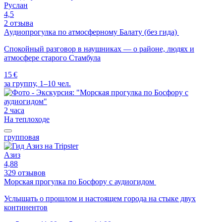
Руслан
4,5
2 отзыва
Аудиопрогулка по атмосферному Балату (без гида)
Спокойный разговор в наушниках — о районе, людях и
атмосфере старого Стамбула
15 €
за группу, 1–10 чел.
2 часа
На теплоходе
групповая
Азиз
4,88
329 отзывов
Морская прогулка по Босфору с аудиогидом
Услышать о прошлом и настоящем города на стыке двух
континентов