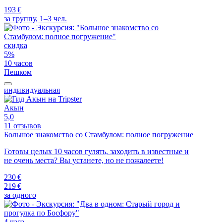
193 €
за группу, 1–3 чел.
скидка
5%
10 часов
Пешком
индивидуальная
Акын
5,0
11 отзывов
Большое знакомство со Стамбулом: полное погружение
Готовы целых 10 часов гулять, заходить в известные и
не очень места? Вы устанете, но не пожалеете!
230 €
219 €
за одного
4 часа