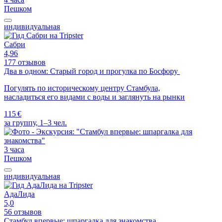
Пешком
индивидуальная
Сабри
4,96
177 отзывов
Два в одном: Старый город и прогулка по Босфору
Погулять по историческому центру Стамбула,
насладиться его видами с воды и заглянуть на рынки
115 €
за группу, 1–3 чел.
3 часа
Пешком
индивидуальная
АдаЛида
5,0
56 отзывов
Стамбул впервые: шпаргалка для знакомства