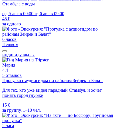
Стамбула с воды
ср, 5 авг в 09:00
чт, 6 авг в 09:00
45 €
за одного
6 часов
Пешком
индивидуальная
Мария
4,4
5 отзывов
Прогулка с аудиогидом по районам Зейрек и Балат
Для тех, кто уже видел парадный Стамбул, и хочет
понять город глубже
15 €
за группу, 1–10 чел.
2 часа