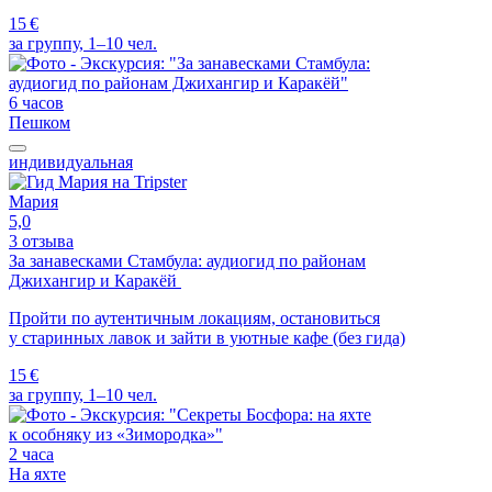
15 €
за группу, 1–10 чел.
6 часов
Пешком
индивидуальная
Мария
5,0
3 отзыва
За занавесками Стамбула: аудиогид по районам
Джихангир и Каракёй
Пройти по аутентичным локациям, остановиться
у старинных лавок и зайти в уютные кафе (без гида)
15 €
за группу, 1–10 чел.
2 часа
На яхте