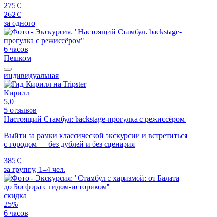
275 €
262 €
за одного
6 часов
Пешком
индивидуальная
Кирилл
5,0
5 отзывов
Настоящий Стамбул: backstage-прогулка с режиссёром
Выйти за рамки классической экскурсии и встретиться
с городом — без дублей и без сценария
385 €
за группу, 1–4 чел.
скидка
25%
6 часов