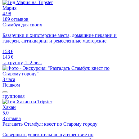
Мария
4,98
189 отзывов
Стамбул для своих
Базарчики и хипстерские места, домашние пекарни и
галереи, антиквариат и ремесленные мастерские
158 €
143 €
за группу, 1–2 чел.
3 часа
Пешком
групповая
Хакан
5,0
3 отзыва
Разгадать Стамбул: квест по Старому городу
Совершить увлекательное путешествие по