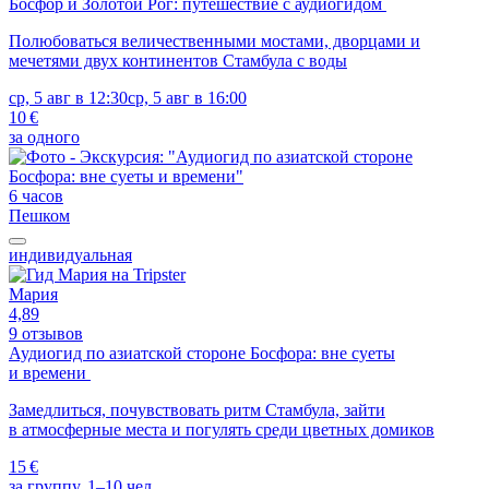
Босфор и Золотой Рог: путешествие с аудиогидом
Полюбоваться величественными мостами, дворцами и
мечетями двух континентов Стамбула с воды
ср, 5 авг в 12:30
ср, 5 авг в 16:00
10 €
за одного
6 часов
Пешком
индивидуальная
Мария
4,89
9 отзывов
Аудиогид по азиатской стороне Босфора: вне суеты
и времени
Замедлиться, почувствовать ритм Стамбула, зайти
в атмосферные места и погулять среди цветных домиков
15 €
за группу, 1–10 чел.