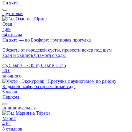
На яхте
групповая
Озан
4,89
64 отзыва
На яхте — по Босфору: групповая прогулка
Сбежать от городской суеты, провести вечер под шум
волн и увидеть Стамбул с воды
ср, 5 авг в 17:45
чт, 6 авг в 11:45
50 €
за одного
6 часов
Пешком
индивидуальная
Мария
4,62
8 отзывов