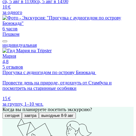
ср, 5 авг в 11:00
ср, 5 авг в 14:00
10 €
за одного
6 часов
Пешком
индивидуальная
Мария
4,8
5 отзывов
Прогулка с аудиогидом по острову Бююкада
Провести день на природе, отдохнуть от Стамбула и
посмотреть на старинные особняки
15 €
за группу, 1–10 чел.
Когда вы планируете посетить экскурсию?
сегодня
завтра
выходные 8-9 авг