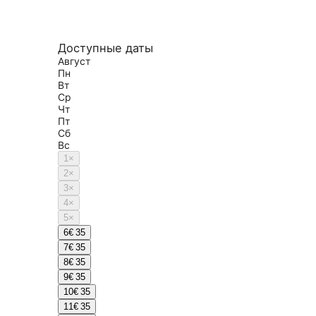
Доступные даты
Август
Пн
Вт
Ср
Чт
Пт
Сб
Вс
1
×
2
×
3
×
4
×
5
×
6
€ 35
7
€ 35
8
€ 35
9
€ 35
10
€ 35
11
€ 35