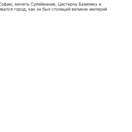
Софию, мечеть Сулеймание, Цистерну Базилику и
ивался город, как он был столицей великих империй