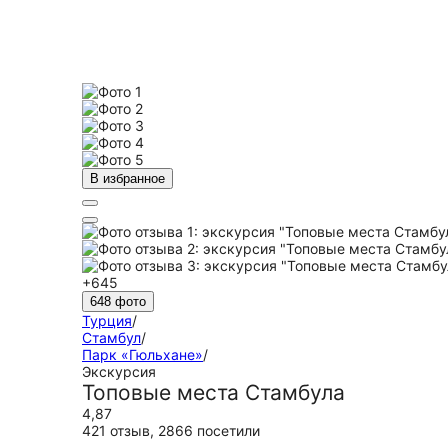
В избранное
+645
648 фото
Турция
/
Стамбул
/
Парк «Гюльхане»
/
Экскурсия
Топовые места Стамбула
4,87
421 отзыв
,
2866 посетили