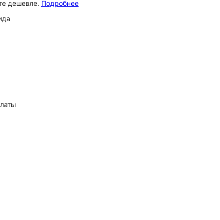
ёте дешевле.
Подробнее
ида
платы