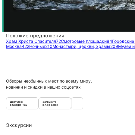
Похожие предложения
Храм Христа Спасителя
72
Смотровые площадки
84
Городские
Москва
422
Ночные
210
Монастыри, церкви, храмы
209
Музеи и
Обзоры необычных мест по всему миру,
новинки и скидки в наших соцсетях
Доступно
Загрузите
в Google Play
в App Store
Экскурсии