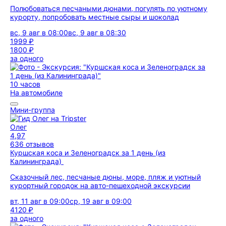
Полюбоваться песчаными дюнами, погулять по уютному
курорту, попробовать местные сыры и шоколад
вс, 9 авг в 08:00
вс, 9 авг в 08:30
1999 ₽
1800 ₽
за одного
10 часов
На автомобиле
Мини-группа
Олег
4,97
636 отзывов
Куршская коса и Зеленоградск за 1 день (из
Калининграда)
Сказочный лес, песчаные дюны, море, пляж и уютный
курортный городок на авто-пешеходной экскурсии
вт, 11 авг в 09:00
ср, 19 авг в 09:00
4120 ₽
за одного