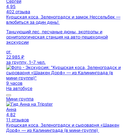
Сергей
4,95
402 отзыва
Куршская коса, Зеленоградск и замок Нессельбек —
влюбиться за один день!
Танцующий лес, песчаные дюны, экотропы и
орнитологическая станция на авто-пешеходной
экскурсии
от
22 985 ₽
за группу, 1–7 чел.
9 часов
На автобусе
Мини-группа
Анна
4,82
11 отзывов
Куршская коса, Зеленоградск и сыроварня «Шаакен
Дорф» — из Калининграда (в мини-группе)