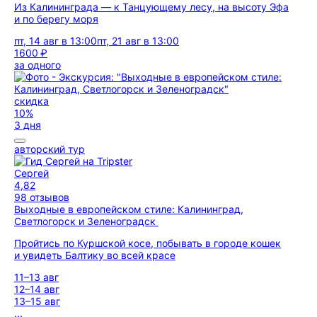
Из Калининграда — к Танцующему лесу, на высоту Эфа
и по берегу моря
пт, 14 авг в 13:00
пт, 21 авг в 13:00
1600 ₽
за одного
скидка
10%
3 дня
авторский тур
Сергей
4,82
98 отзывов
Выходные в европейском стиле: Калининград,
Светлогорск и Зеленоградск
Пройтись по Куршской косе, побывать в городе кошек
и увидеть Балтику во всей красе
11–13 авг
12–14 авг
13–15 авг
...