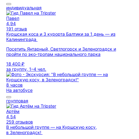
индивидуальная
Павел
4,94
191 отзыв
Куршская коса и 3 курорта Балтики за 1 день — из
Калининграда
Посетить Янтарный, Светлогорск и Зеленоградск и
пройти по эко-тропам национального парка
18 400 ₽
за группу, 1–4 чел.
8 часов
На автобусе
групповая
Артём
4,54
259 отзывов
В небольшой группе — на Куршскую косу,
в Зеленоградск!