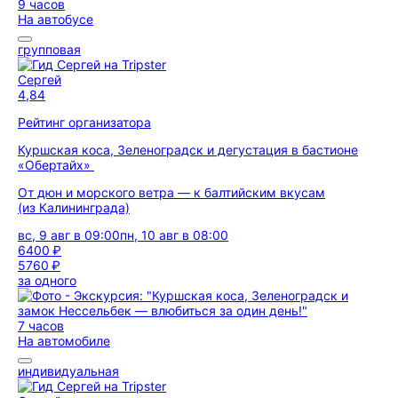
9 часов
На автобусе
групповая
Сергей
4,84
Рейтинг организатора
Куршская коса, Зеленоградск и дегустация в бастионе
«Обертайх»
От дюн и морского ветра — к балтийским вкусам
(из Калининграда)
вс, 9 авг в 09:00
пн, 10 авг в 08:00
6400 ₽
5760 ₽
за одного
7 часов
На автомобиле
индивидуальная