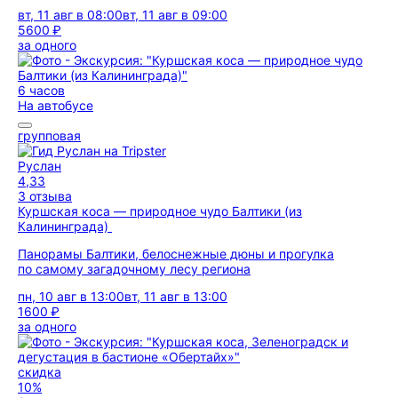
вт, 11 авг в 08:00
вт, 11 авг в 09:00
5600 ₽
за одного
6 часов
На автобусе
групповая
Руслан
4,33
3 отзыва
Куршская коса — природное чудо Балтики (из
Калининграда)
Панорамы Балтики, белоснежные дюны и прогулка
по самому загадочному лесу региона
пн, 10 авг в 13:00
вт, 11 авг в 13:00
1600 ₽
за одного
скидка
10%