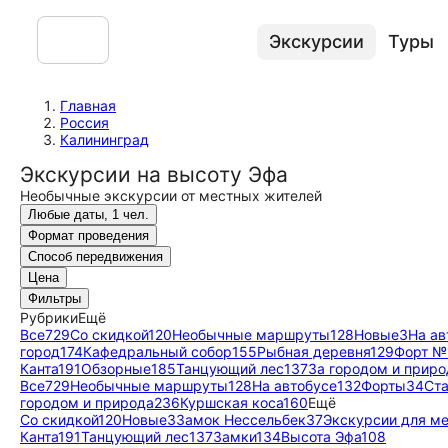
Экскурсии
Туры
Главная
Россия
Калининград
Экскурсии на высоту Эфа
Необычные экскурсии от местных жителей
Любые даты, 1 чел.
Формат проведения
Способ передвижения
Цена
Фильтры
Рубрики
Ещё
Все
729
Со скидкой
120
Необычные маршруты
128
Новые
3
На ав
город
174
Кафедральный собор
155
Рыбная деревня
129
Форт №
Канта
191
Обзорные
185
Танцующий лес
137
За городом и приро
Все
729
Необычные маршруты
128
На автобусе
132
Форты
34
Ст
городом и природа
236
Куршская коса
160
Ещё
Со скидкой
120
Новые
3
Замок Нессельбек
37
Экскурсии для м
Канта
191
Танцующий лес
137
Замки
134
Высота Эфа
108