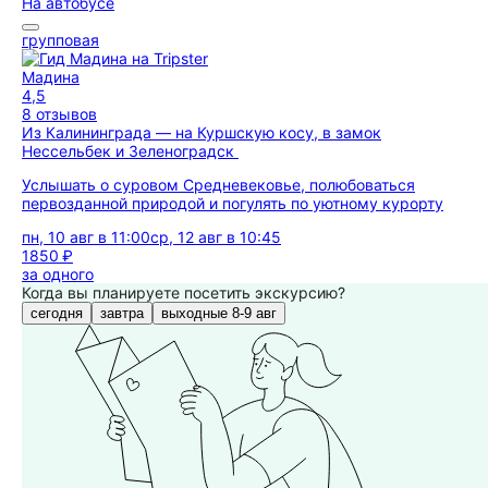
На автобусе
групповая
Мадина
4,5
8 отзывов
Из Калининграда — на Куршскую косу, в замок
Нессельбек и Зеленоградск
Услышать о суровом Средневековье, полюбоваться
первозданной природой и погулять по уютному курорту
пн, 10 авг в 11:00
ср, 12 авг в 10:45
1850 ₽
за одного
Когда вы планируете посетить экскурсию?
сегодня
завтра
выходные 8-9 авг