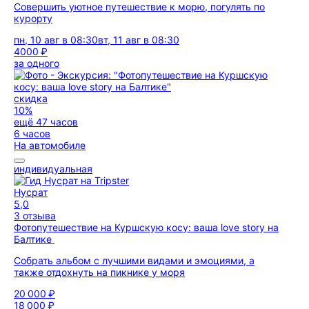
Совершить уютное путешествие к морю, погулять по
курорту
пн, 10 авг в 08:30
вт, 11 авг в 08:30
4000 ₽
за одного
скидка
10%
ещё 47 часов
6 часов
На автомобиле
индивидуальная
Нусрат
5,0
3 отзыва
Фотопутешествие на Куршскую косу: ваша love story на
Балтике
Собрать альбом с лучшими видами и эмоциями, а
также отдохнуть на пикнике у моря
20 000 ₽
18 000 ₽