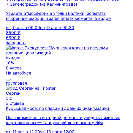
+ Зеленоградск (из Калининграда)
Увидеть атмосферные уголки Балтики, испытать
искренние эмоции и запечатлеть моменты в кадре
вс, 9 авг в 09:00
вс, 9 авг в 09:30
8500 ₽
6800 ₽
за одного
скидка
10%
8 часов
На автобусе
групповая
Сергей
5,0
3 отзыва
Куршская коса: по следами древних цивилизаций
Познакомиться с историей региона и увидеть визитные
карточки косы — Танцующий лес и высоту Эфа
вт, 11 авг в 12:00
чт, 13 авг в 12:00