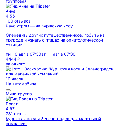
групповая
Анна
4,56
100 отзывов
Рано утром — на Куршскую косу
Опередить других путешественников, побыть на
природе и узнать о птицах на орнитологической
станции
пн, 10 авг в 07:30
вт, 11 авг в 07:30
4444 ₽
за одного
10 часов
На автомобиле
Мини-группа
Павел
4,97
731 отзыв
Куршская коса и Зеленоградск для маленькой
компании