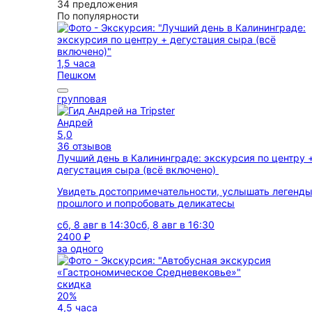
34 предложения
По популярности
1,5 часа
Пешком
групповая
Андрей
5,0
36 отзывов
Лучший день в Калининграде: экскурсия по центру 
дегустация сыра (всё включено)
Увидеть достопримечательности, услышать легенд
прошлого и попробовать деликатесы
сб, 8 авг в 14:30
сб, 8 авг в 16:30
2400 ₽
за одного
скидка
20%
4,5 часа