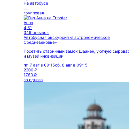
На автобусе
групповая
Анна
4,61
349 отзывов
Автобусная экскурсия «Гастрономическое
Средневековье»
Посетить старинный замок Шаакен, уютную сырова
и музей инквизиции
пт, 7 авг в 09:15
сб, 8 авг в 09:15
2200 ₽
1760 ₽
за одного