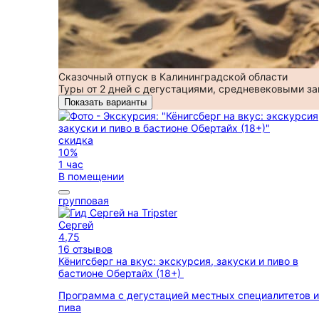
Сказочный отпуск в Калининградской области
Туры от 2 дней с дегустациями, средневековыми з
Показать варианты
скидка
10%
1 час
В помещении
групповая
Сергей
4,75
16 отзывов
Кёнигсберг на вкус: экскурсия, закуски и пиво в
бастионе Обертайх (18+)
Программа с дегустацией местных специалитетов и
пива