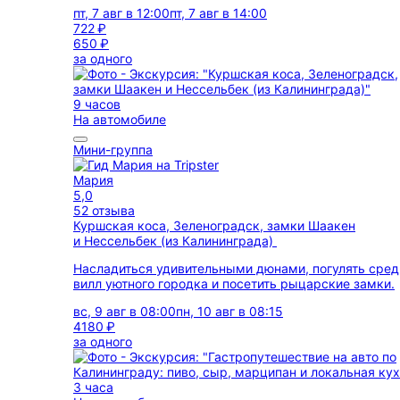
пт, 7 авг в 12:00
пт, 7 авг в 14:00
722 ₽
650 ₽
за одного
9 часов
На автомобиле
Мини-группа
Мария
5,0
52 отзыва
Куршская коса, Зеленоградск, замки Шаакен
и Нессельбек (из Калининграда)
Насладиться удивительными дюнами, погулять сред
вилл уютного городка и посетить рыцарские замки.
вс, 9 авг в 08:00
пн, 10 авг в 08:15
4180 ₽
за одного
3 часа