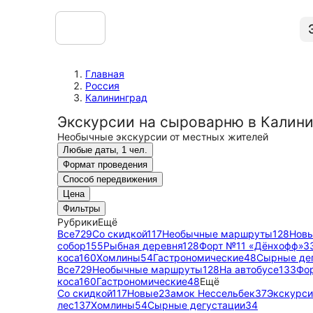
Главная
Россия
Калининград
Экскурсии на сыроварню в Калини
Необычные экскурсии от местных жителей
Любые даты, 1 чел.
Формат проведения
Способ передвижения
Цена
Фильтры
Рубрики
Ещё
Все
729
Со скидкой
117
Необычные маршруты
128
Нов
собор
155
Рыбная деревня
128
Форт №11 «Дёнхофф»
3
коса
160
Хомлины
54
Гастрономические
48
Сырные де
Все
729
Необычные маршруты
128
На автобусе
133
Фо
коса
160
Гастрономические
48
Ещё
Со скидкой
117
Новые
2
Замок Нессельбек
37
Экскурси
лес
137
Хомлины
54
Сырные дегустации
34