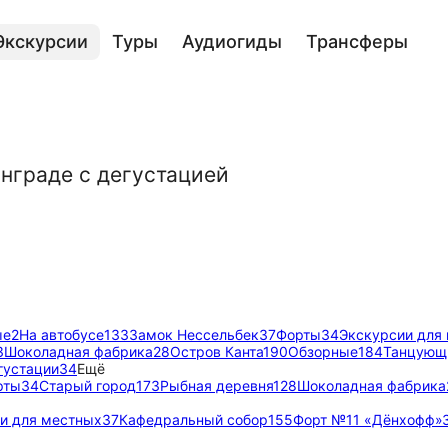
Экскурсии
Туры
Аудиогиды
Трансферы
нграде с дегустацией
ые
2
На автобусе
133
Замок Нессельбек
37
Форты
34
Экскурсии для
3
Шоколадная фабрика
28
Остров Канта
190
Обзорные
184
Танцующ
густации
34
Ещё
рты
34
Старый город
173
Рыбная деревня
128
Шоколадная фабрика
и для местных
37
Кафедральный собор
155
Форт №11 «Дёнхофф»