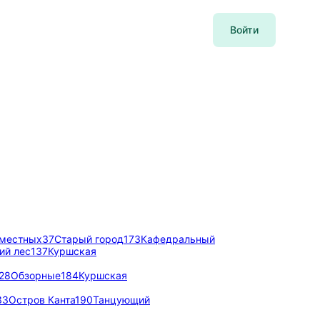
Войти
 местных
37
Старый город
173
Кафедральный
ий лес
137
Куршская
28
Обзорные
184
Куршская
33
Остров Канта
190
Танцующий