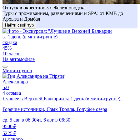
Отпуск в окрестностях Железноводска
Туры с проживанием, развлечениями и SPA: от КМВ до
Архыза и Домбая
Найти свой тур
скидка
45%
10 часов
На автомобиле
Мини-группа
Александра
5,0
4 отзыва
Лучшее в Верхней Балкарии за 1 день (в мини-группе)
Горячие источники, Язык Тролля, Голубые озёра
ср, 5 авг в 06:30
чт, 6 авг в 06:30
9500 ₽
5225 ₽
за одного