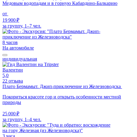
Медовым водопадам и в горную Кабардино-Балкарию
от
19 900 ₽
за группу, 1–7 чел.
8 часов
На автомобиле
индивидуальная
Валентин
5,0
22 отзыва
Плато Бермамыт. Джип-приключение из Железноводска
Покориться красоте гор и открыть особенности местной
природы
25 000 ₽
за группу, 1–4 чел.
3 часа