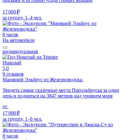
пейзажи и историю «сада горных вершин
17 000 ₽
за группу, 1–4 чел.
8 часов
На автомобиле
индивидуальная
Николай
5,0
9 отзывов
Манящий Эльбрус из Железноводска
Увидеть самые сказочные места Приэльбрусья за один
день и подняться на 3847 метров над уровнем моря
от
17 000 ₽
за группу, 1–6 чел.
8 часов