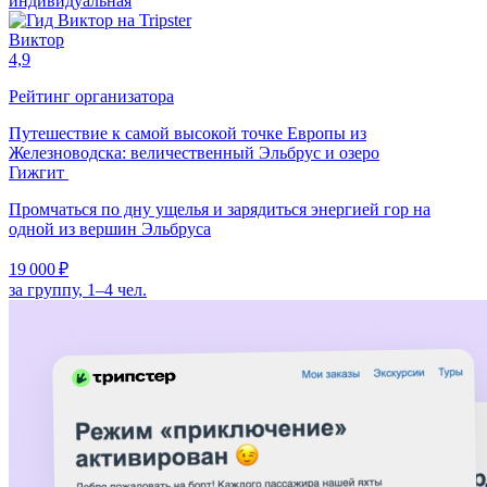
индивидуальная
Виктор
4,9
Рейтинг организатора
Путешествие к самой высокой точке Европы из
Железноводска: величественный Эльбрус и озеро
Гижгит
Промчаться по дну ущелья и зарядиться энергией гор на
одной из вершин Эльбруса
19 000 ₽
за группу, 1–4 чел.