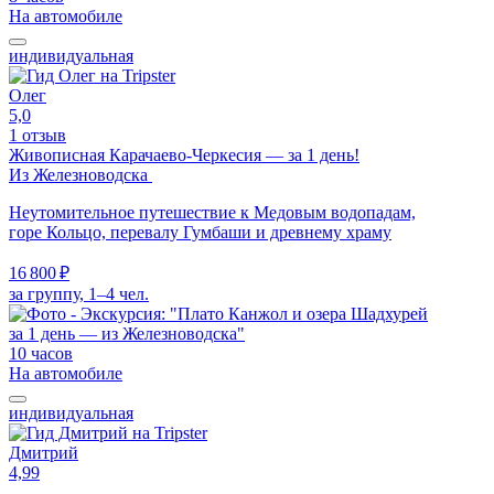
На автомобиле
индивидуальная
Олег
5,0
1 отзыв
Живописная Карачаево-Черкесия — за 1 день!
Из Железноводска
Неутомительное путешествие к Медовым водопадам,
горе Кольцо, перевалу Гумбаши и древнему храму
16 800 ₽
за группу, 1–4 чел.
10 часов
На автомобиле
индивидуальная
Дмитрий
4,99