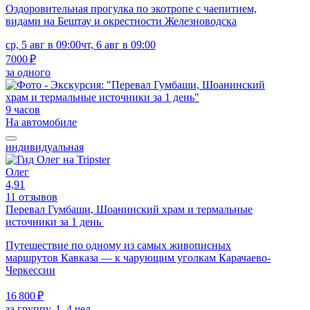
Оздоровительная прогулка по экотропе с чаепитием,
видами на Бештау и окрестности Железноводска
ср, 5 авг в 09:00
чт, 6 авг в 09:00
7000 ₽
за одного
9 часов
На автомобиле
индивидуальная
Олег
4,91
11 отзывов
Перевал Гумбаши, Шоанинский храм и термальные
источники за 1 день
Путешествие по одному из самых живописных
маршрутов Кавказа — к чарующим уголкам Карачаево-
Черкессии
16 800 ₽
за группу, 1–4 чел.