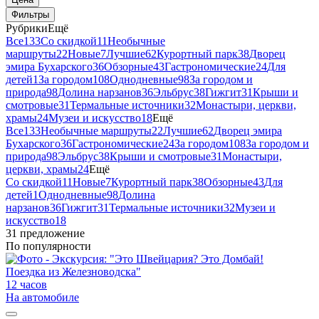
Фильтры
Рубрики
Ещё
Все
133
Со скидкой
11
Необычные
маршруты
22
Новые
7
Лучшие
62
Курортный парк
38
Дворец
эмира Бухарского
36
Обзорные
43
Гастрономические
24
Для
детей
1
За городом
108
Однодневные
98
За городом и
природа
98
Долина нарзанов
36
Эльбрус
38
Гижгит
31
Крыши и
смотровые
31
Термальные источники
32
Монастыри, церкви,
храмы
24
Музеи и искусство
18
Ещё
Все
133
Необычные маршруты
22
Лучшие
62
Дворец эмира
Бухарского
36
Гастрономические
24
За городом
108
За городом и
природа
98
Эльбрус
38
Крыши и смотровые
31
Монастыри,
церкви, храмы
24
Ещё
Со скидкой
11
Новые
7
Курортный парк
38
Обзорные
43
Для
детей
1
Однодневные
98
Долина
нарзанов
36
Гижгит
31
Термальные источники
32
Музеи и
искусство
18
31 предложение
По популярности
12 часов
На автомобиле