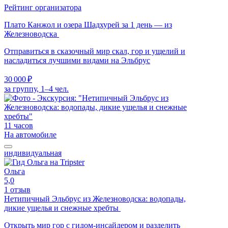
Рейтинг организатора
Плато Канжол и озера Шадхурей за 1 день — из
Железноводска
Отправиться в сказочный мир скал, гор и ущелий и
насладиться лучшими видами на Эльбрус
30 000 ₽
за группу, 1–4 чел.
11 часов
На автомобиле
индивидуальная
Ольга
5,0
1 отзыв
Нетипичный Эльбрус из Железноводска: водопады,
дикие ущелья и снежные хребты
Открыть мир гор с гидом-инсайдером и разделить