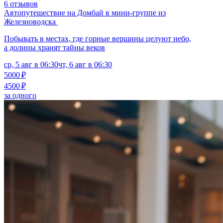
6 отзывов
Автопутешествие на Домбай в мини-группе из
Железноводска
Побывать в местах, где горные вершины целуют небо,
а долины хранят тайны веков
ср, 5 авг в 06:30
чт, 6 авг в 06:30
5000 ₽
4500 ₽
за одного