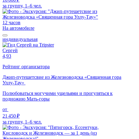
за группу, 1–6 чел.
12 часов
На автомобиле
индивидуальная
Сергей
4,93
Рейтинг организатора
Джип-путешетсвие из Железноводска «Священная гора
Уллу-Тау»
Полюбоваться могучими ущельями и прогуляться к
подножию Мать-горы
от
21 450 ₽
за группу, 1–6 чел.