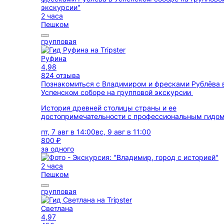
2 часа
Пешком
групповая
Руфина
4,98
824 отзыва
Познакомиться с Владимиром и фресками Рублёва 
Успенском соборе на групповой экскурсии
История древней столицы страны и ее
достопримечательности с профессиональным гидо
пт, 7 авг в 14:00
вс, 9 авг в 11:00
800 ₽
за одного
2 часа
Пешком
групповая
Светлана
4,97