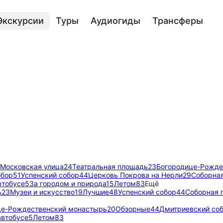
Экскурсии
Туры
Аудиогиды
Трансферы
Московская улица
24
Театральная площадь
23
Богородице-Рожде
обор
51
Успенский собор
44
Церковь Покрова на Нерли
29
Соборна
втобусе
5
За городом и природа
15
Летом
83
Ещё
ь
23
Музеи и искусство
19
Лучшие
48
Успенский собор
44
Соборная 
це-Рождественский монастырь
20
Обзорные
44
Дмитриевский со
автобусе
5
Летом
83