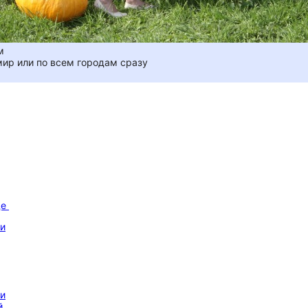
м
мир или по всем городам сразу
де
 и