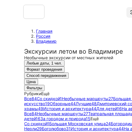
Главная
Россия
Владимир
Экскурсии летом во Владимире
Необычные экскурсии от местных жителей
Любые даты, 1 чел.
Формат проведения
Способ передвижения
Цена
Фильтры
Рубрики
Ещё
Все
84
Со скидкой
1
Необычные маршруты
27
Большая 
искусство
19
Обзорные
44
Лучшие
48
Дмитриевский с
храмы
49
История и архитектура
44
Для детей
16
На а
Все
84
Необычные маршруты
27
Театральная площад
детей
16
За городом и природа
15
Ещё
Со скидкой
1
Большая Московская улица
24
Богороди
Нерли
29
Боголюбово
31
История и архитектура
44
На 