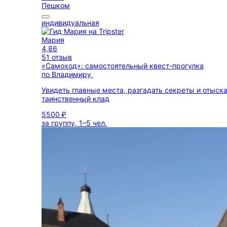
Пешком
индивидуальная
Мария
4,86
51 отзыв
«Самоход»: самостоятельный квест-прогулка
по Владимиру
Увидеть главные места, разгадать секреты и отыск
таинственный клад
5500 ₽
за группу, 1–5 чел.