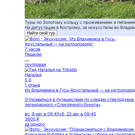
Туры по Золотому кольцу с проживанием и питание
На дегустации в Кострому, за искусством во Влади
Найти свой тур
7 часов
Пешком
групповая
Наталья
5,0
1 отзыв
Из Владимира в Гусь-Хрустальный — на ретропоез
Отправиться в путешествие по следам стеклодувов
легендарного «Стеклянного букета»
вс, 9 авг в 09:45
сб, 22 авг в 09:45
3800 ₽
за одного