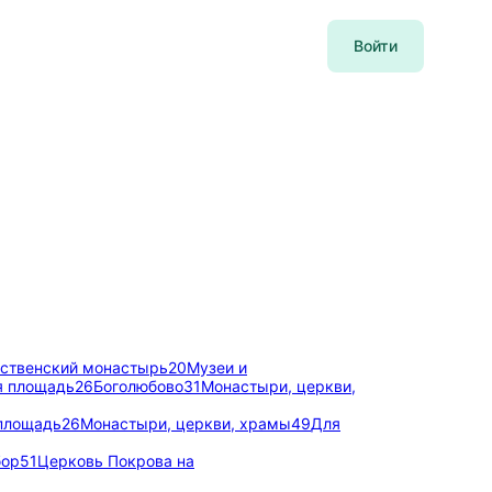
Войти
ственский монастырь
20
Музеи и
я площадь
26
Боголюбово
31
Монастыри, церкви,
площадь
26
Монастыри, церкви, храмы
49
Для
бор
51
Церковь Покрова на