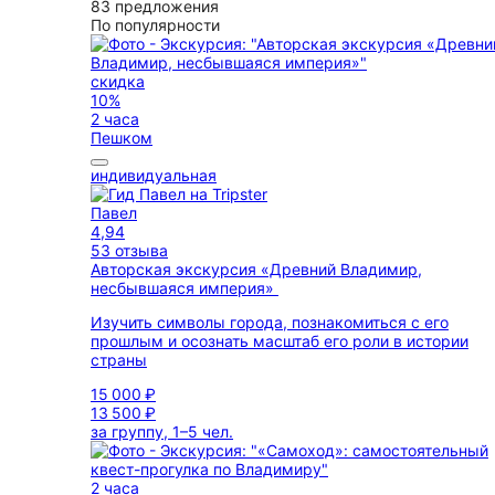
83 предложения
По популярности
скидка
10%
2 часа
Пешком
индивидуальная
Павел
4,94
53 отзыва
Авторская экскурсия «Древний Владимир,
несбывшаяся империя»
Изучить символы города, познакомиться с его
прошлым и осознать масштаб его роли в истории
страны
15 000 ₽
13 500 ₽
за группу, 1–5 чел.
2 часа