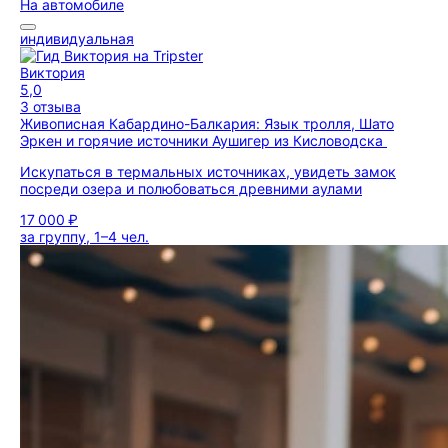
На автомобиле
индивидуальная
Виктория
5,0
3 отзыва
Живописная Кабардино-Балкария: Язык тролля, Шато
Эркен и горячие источники Аушигер из Кисловодска
Искупаться в термальных источниках, увидеть замок
посреди озера и полюбоваться древними аулами
17 000 ₽
за группу, 1–4 чел.