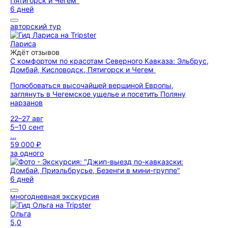
6 дней
авторский тур
Лариса
Ждёт отзывов
С комфортом по красотам Северного Кавказа: Эльбрус,
Домбай, Кисловодск, Пятигорск и Чегем
Полюбоваться высочайшей вершиной Европы,
заглянуть в Чегемское ущелье и посетить Поляну
нарзанов
22–27 авг
5–10 сент
...
59 000 ₽
за одного
6 дней
многодневная экскурсия
Ольга
5,0