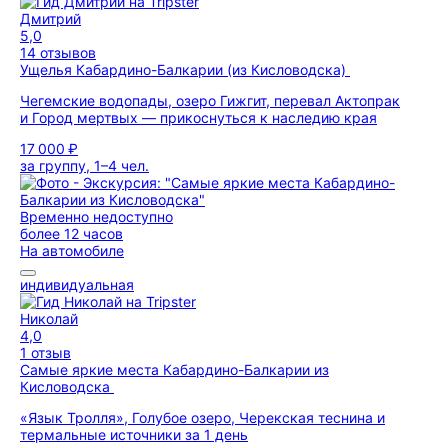
Дмитрий
5,0
14 отзывов
Ущелья Кабардино-Балкарии (из Кисловодска)
Чегемские водопады, озеро Гижгит, перевал Актопрак
и Город мертвых — прикоснуться к наследию края
17 000 ₽
за группу, 1–4 чел.
Временно недоступно
более 12 часов
На автомобиле
индивидуальная
Николай
4,0
1 отзыв
Самые яркие места Кабардино-Балкарии из
Кисловодска
«Язык Тролля», Голубое озеро, Черекская теснина и
термальные источники за 1 день