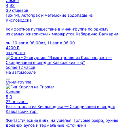
Семён
4,93
30 отзывов
Гижгит, Актопрак и Чегемские водопады из
Кисловодска
Комфортное путешествие в мини-группе по одному
из самых живописных маршрутов Кабардино-Балкарии
пн, 10 авг в 06:00
вт, 11 авг в 06:00
4200 ₽
за одного
более 12 часов
На автомобиле
Мини-группа
Кирилл
5,0
27 отзывов
Язык тролля из Кисловодска — Скандинавия в сердце
Кавказских гор
Фантастические виды на ущелья, Голубые озёра, руины
древних аулов и термальные источники