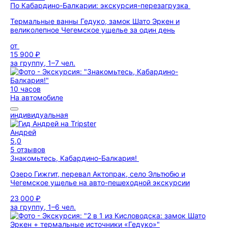
По Кабардино-Балкарии: экскурсия-перезагрузка
Термальные ванны Гедуко, замок Шато Эркен и
великолепное Чегемское ущелье за один день
от
15 900 ₽
за группу, 1–7 чел.
10 часов
На автомобиле
индивидуальная
Андрей
5,0
5 отзывов
Знакомьтесь, Кабардино-Балкария!
Озеро Гижгит, перевал Актопрак, село Эльтюбю и
Чегемское ущелье на авто-пешеходной экскурсии
23 000 ₽
за группу, 1–6 чел.