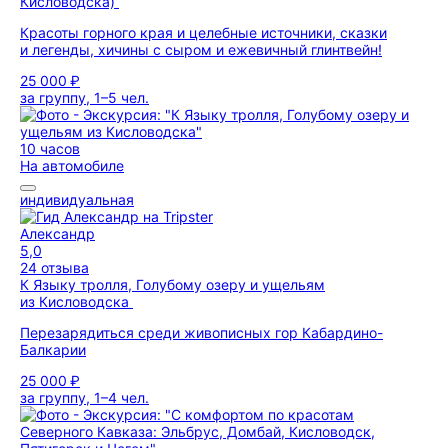
Кисловодска)
Красоты горного края и целебные источники, сказки
и легенды, хичины с сыром и ежевичный глинтвейн!
25 000 ₽
за группу, 1–5 чел.
10 часов
На автомобиле
индивидуальная
Александр
5,0
24 отзыва
К Языку тролля, Голубому озеру и ущельям
из Кисловодска
Перезарядиться среди живописных гор Кабардино-
Балкарии
25 000 ₽
за группу, 1–4 чел.