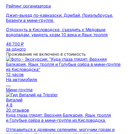
Рейтинг организатора
Джип-выезд по-кавказски: Домбай, Приэльбрусье,
Безенги в мини-группе
Отдохнуть в Кисловодске, съездить к Медовым
водопадам, увидеть храм 10 века и Язык тролля
46 700 ₽
за одного
Проживание не включено в стоимость
12 часов
На автомобиле
Мини-группа
Виталий
4,8
20 отзывов
Куда глаза глядят: Верхняя Балкария, Язык тролля
и Голубые озёра в мини-группе из Кисловодска
Отправиться к древним селениям, могучим горам и