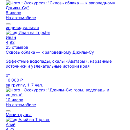
8 часов
На автомобиле
индивидуальная
Иван
4,92
25 отзывов
Cквозь облака — к заповедному Джилы-Су
Эффектные водопады, скалы «Аватары», нарзанные
источники и увлекательные истории края
от
16 000 ₽
за группу, 1–7 чел.
10 часов
На автомобиле
Мини-группа
Алий
4,73