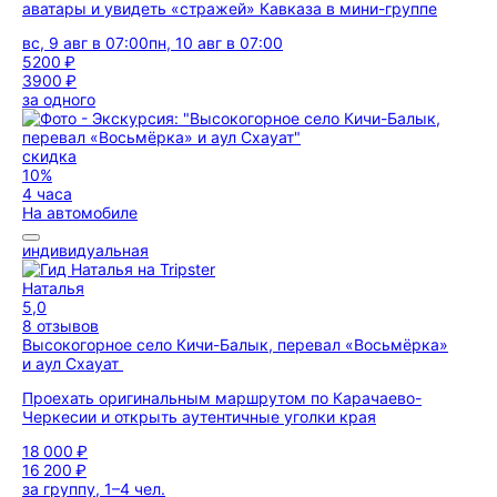
аватары и увидеть «стражей» Кавказа в мини-группе
вс, 9 авг в 07:00
пн, 10 авг в 07:00
5200 ₽
3900 ₽
за одного
скидка
10%
4 часа
На автомобиле
индивидуальная
Наталья
5,0
8 отзывов
Высокогорное село Кичи-Балык, перевал «Восьмёрка»
и аул Схауат
Проехать оригинальным маршрутом по Карачаево-
Черкесии и открыть аутентичные уголки края
18 000 ₽
16 200 ₽
за группу, 1–4 чел.