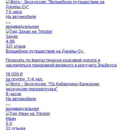
7,5 часа
На автомобиле
индивидуальная
Захар
4,96
321 отзыв
Волшебное путешествие на Джилы-Су
Проехать по фантастически красивой дороге и
насладиться панорамой великого и могучего Эльбруса
16 000 ₽
за группу, 1–4 чел.
8 часов
На автомобиле
индивидуальная
Иван
5,0
22 отзыва