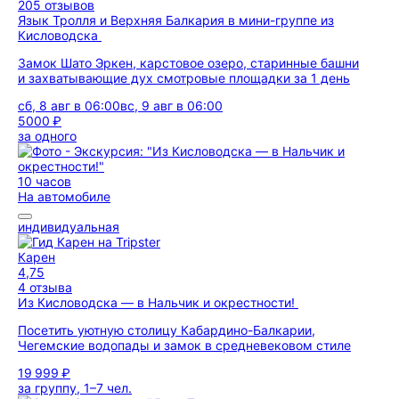
205 отзывов
Язык Тролля и Верхняя Балкария в мини-группе из
Кисловодска
Замок Шато Эркен, карстовое озеро, старинные башни
и захватывающие дух смотровые площадки за 1 день
сб, 8 авг в 06:00
вс, 9 авг в 06:00
5000 ₽
за одного
10 часов
На автомобиле
индивидуальная
Карен
4,75
4 отзыва
Из Кисловодска — в Нальчик и окрестности!
Посетить уютную столицу Кабардино-Балкарии,
Чегемские водопады и замок в средневековом стиле
19 999 ₽
за группу, 1–7 чел.