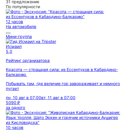
31 предложение
По популярности
12 часов
На автомобиле
Мини-группа
Исмаил
5,0
Рейтинг организатора
Красота — страшная сила: из Ессентуков в Кабардино-
Балкарию
Побывать там, где величие гор завораживает и немного
пугает
пн, 10 авг в 07:00
вт, 11 авг в 07:00
5090 ₽
за одного
10 часов