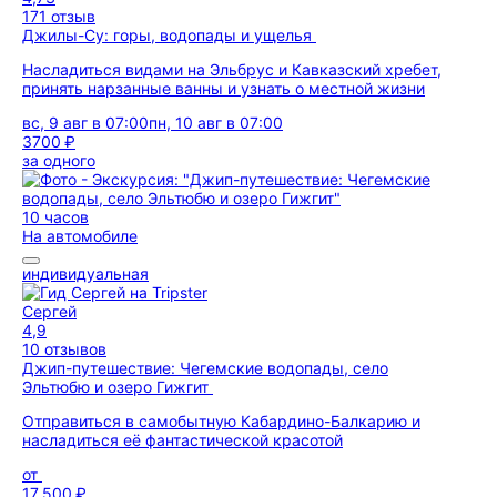
171 отзыв
Джилы-Су: горы, водопады и ущелья
Насладиться видами на Эльбрус и Кавказский хребет,
принять нарзанные ванны и узнать о местной жизни
вс, 9 авг в 07:00
пн, 10 авг в 07:00
3700 ₽
за одного
10 часов
На автомобиле
индивидуальная
Сергей
4,9
10 отзывов
Джип-путешествие: Чегемские водопады, село
Эльтюбю и озеро Гижгит
Отправиться в самобытную Кабардино-Балкарию и
насладиться её фантастической красотой
от
17 500 ₽