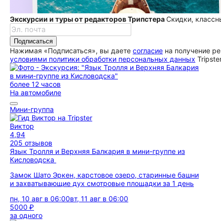
Экскурсии и туры от редакторов Трипстера
Скидки, классн
Подписаться
Нажимая «Подписаться», вы даете
согласие
на получение ре
условиями политики обработки персональных данных
Tripste
более 12 часов
На автомобиле
Мини-группа
Виктор
4,94
205 отзывов
Язык Тролля и Верхняя Балкария в мини-группе из
Кисловодска
Замок Шато Эркен, карстовое озеро, старинные башни
и захватывающие дух смотровые площадки за 1 день
пн, 10 авг в 06:00
вт, 11 авг в 06:00
5000 ₽
за одного