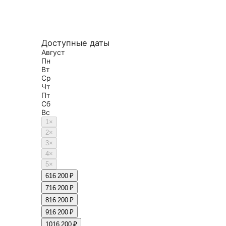
Доступные даты
Август
Пн
Вт
Ср
Чт
Пт
Сб
Вс
1
×
2
×
3
×
4
×
5
×
6
16 200 ₽
7
16 200 ₽
8
16 200 ₽
9
16 200 ₽
10
16 200 ₽