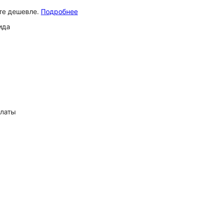
ёте дешевле.
Подробнее
ида
платы