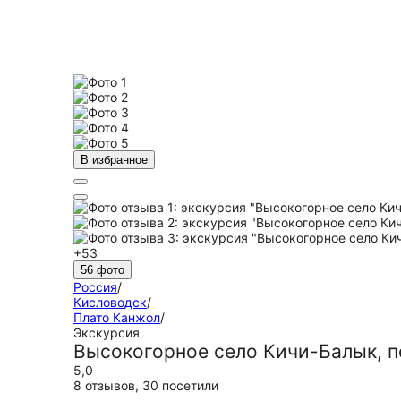
В избранное
+53
56 фото
Россия
/
Кисловодск
/
Плато Канжол
/
Экскурсия
Высокогорное село Кичи-Балык, п
5,0
8 отзывов
,
30 посетили