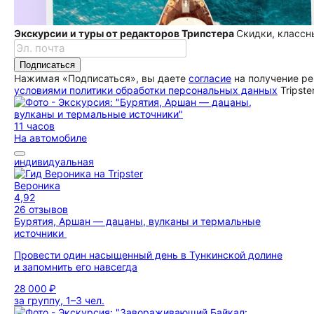
Экскурсии и туры от редакторов Трипстера
Скидки, классн
Подписаться
Нажимая «Подписаться», вы даете
согласие
на получение ре
условиями политики обработки персональных данных
Tripste
11 часов
На автомобиле
индивидуальная
Вероника
4,92
26 отзывов
Бурятия, Аршан — дацаны, вулканы и термальные
источники
Провести один насыщенный день в Тункинской долине
и запомнить его навсегда
28 000 ₽
за группу, 1–3 чел.