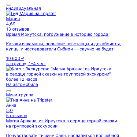
индивидуальная
Мария
4,69
13 отзывов
Время Иркутска: погружение в историю города
Казаки и шаманы, польские повстанцы и декабристы,
купцы и исследователи Сибири — скучно не будет!
10 600 ₽
за группу, 1–4 чел.
более 12 часов
На автомобиле
Мини-группа
Анна
5,0
5 отзывов
Магия Аршана: из Иркутска в сердце горной сказки
на групповой экскурсии
Почувствовать тишину Саян, насладиться волшебной