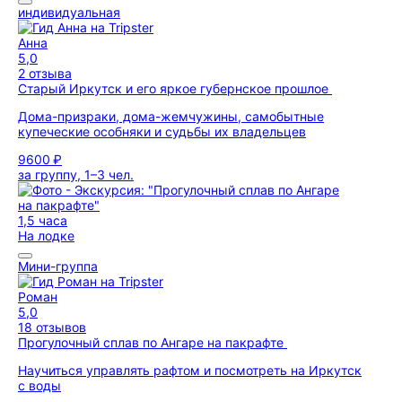
индивидуальная
Анна
5,0
2 отзыва
Старый Иркутск и его яркое губернское прошлое
Дома-призраки, дома-жемчужины, самобытные
купеческие особняки и судьбы их владельцев
9600 ₽
за группу, 1–3 чел.
1,5 часа
На лодке
Мини-группа
Роман
5,0
18 отзывов
Прогулочный сплав по Ангаре на пакрафте
Научиться управлять рафтом и посмотреть на Иркутск
с воды