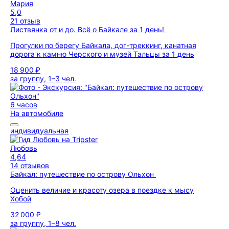
Мария
5,0
21 отзыв
Листвянка от и до. Всё о Байкале за 1 день!
Прогулки по берегу Байкала, дог-треккинг, канатная
дорога к камню Черского и музей Тальцы за 1 день
18 900 ₽
за группу, 1–3 чел.
6 часов
На автомобиле
индивидуальная
Любовь
4,64
14 отзывов
Байкал: путешествие по острову Ольхон
Оценить величие и красоту озера в поездке к мысу
Хобой
32 000 ₽
за группу, 1–8 чел.