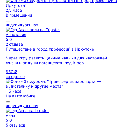
2,5 часа
В помещении
индивидуальная
Анастасия
5,0
2 отзыва
Путешествие в город профессий в Иркутске
Через игру развить ценные навыки для настоящей
жизни и от души потанцевать под k-pop
850 ₽
за одного
1,5 часа
На автомобиле
индивидуальная
Анна
5,0
5 отзывов