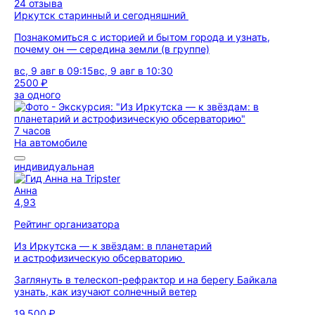
24 отзыва
Иркутск старинный и сегодняшний
Познакомиться с историей и бытом города и узнать,
почему он — середина земли (в группе)
вс, 9 авг в 09:15
вс, 9 авг в 10:30
2500 ₽
за одного
7 часов
На автомобиле
индивидуальная
Анна
4,93
Рейтинг организатора
Из Иркутска — к звёздам: в планетарий
и астрофизическую обсерваторию
Заглянуть в телескоп-рефрактор и на берегу Байкала
узнать, как изучают солнечный ветер
19 500 ₽