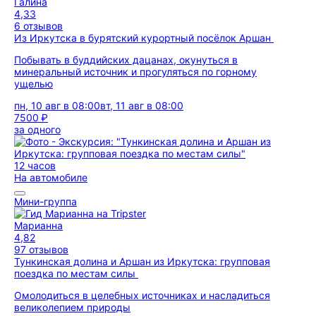
Галина
4,33
6 отзывов
Из Иркутска в бурятский курортный посёлок Аршан
Побывать в буддийских дацанах, окунуться в
минеральный источник и прогуляться по горному
ущелью
пн, 10 авг в 08:00
вт, 11 авг в 08:00
7500 ₽
за одного
12 часов
На автомобиле
Мини-группа
Марианна
4,82
97 отзывов
Тункинская долина и Аршан из Иркутска: групповая
поездка по местам силы
Омолодиться в целебных источниках и насладиться
великолепием природы