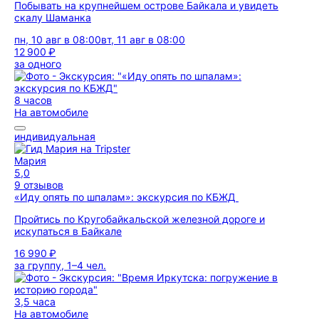
Побывать на крупнейшем острове Байкала и увидеть
скалу Шаманка
пн, 10 авг в 08:00
вт, 11 авг в 08:00
12 900 ₽
за одного
8 часов
На автомобиле
индивидуальная
Мария
5,0
9 отзывов
«Иду опять по шпалам»: экскурсия по КБЖД
Пройтись по Кругобайкальской железной дороге и
искупаться в Байкале
16 990 ₽
за группу, 1–4 чел.
3,5 часа
На автомобиле