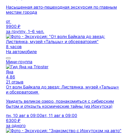
Насыщенная авто-пешеходная экскурсия по главным
местам города
от
9900 ₽
за группу, 1–6 чел.
8 часов
На автомобиле
Мини-группа
Яна
4,86
21 отзыв
От волн Байкала до звезд: Листвянка, музей «Тальцы»
и обсерватория
Увидеть великое озеро, познакомиться с сибирским
бытом и открыть космические тайны (из Иркутска)
пн, 10 авг в 09:00
вт, 11 авг в 09:00
6300 ₽
за одного