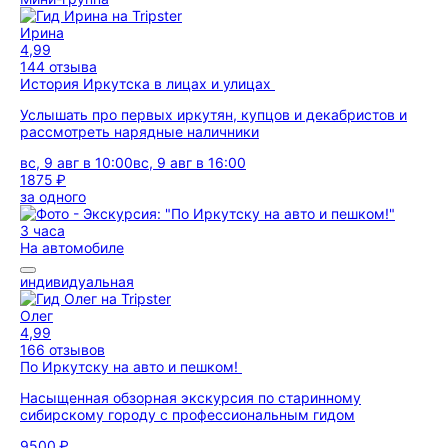
Ирина
4,99
144 отзыва
История Иркутска в лицах и улицах
Услышать про первых иркутян, купцов и декабристов и
рассмотреть нарядные наличники
вс, 9 авг в 10:00
вс, 9 авг в 16:00
1875 ₽
за одного
3 часа
На автомобиле
индивидуальная
Олег
4,99
166 отзывов
По Иркутску на авто и пешком!
Насыщенная обзорная экскурсия по старинному
сибирскому городу с профессиональным гидом
9500 ₽