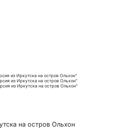
утска на остров Ольхон