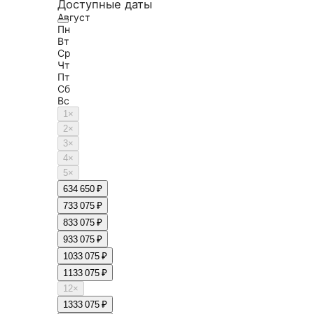
Доступные даты
Август
Пн
Вт
Ср
Чт
Пт
Сб
Вс
1
×
2
×
3
×
4
×
5
×
6
34 650 ₽
7
33 075 ₽
8
33 075 ₽
9
33 075 ₽
10
33 075 ₽
11
33 075 ₽
12
×
13
33 075 ₽