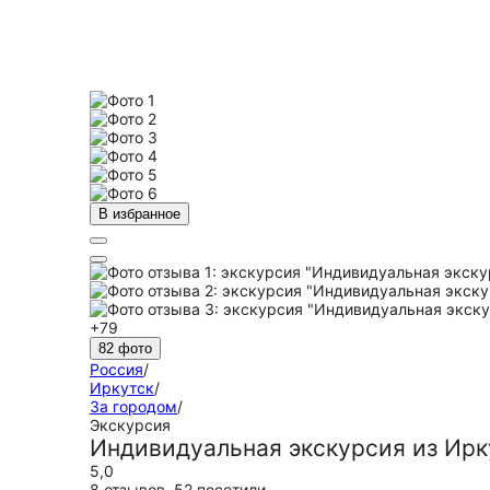
В избранное
+79
82 фото
Россия
/
Иркутск
/
За городом
/
Экскурсия
Индивидуальная экскурсия из Ирк
5,0
8 отзывов
,
52 посетили