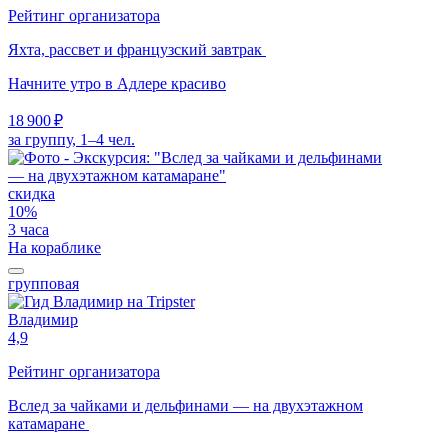
Рейтинг организатора
Яхта, рассвет и французский завтрак
Начните утро в Адлере красиво
18 900 ₽
за группу, 1–4 чел.
скидка
10%
3 часа
На кораблике
групповая
Владимир
4,9
Рейтинг организатора
Вслед за чайками и дельфинами — на двухэтажном
катамаране