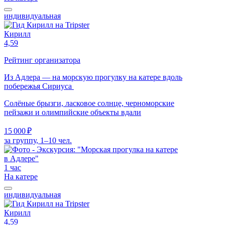
индивидуальная
Кирилл
4,59
Рейтинг организатора
Из Адлера — на морскую прогулку на катере вдоль
побережья Сириуса
Солёные брызги, ласковое солнце, черноморские
пейзажи и олимпийские объекты вдали
15 000 ₽
за группу, 1–10 чел.
1 час
На катере
индивидуальная
Кирилл
4,59