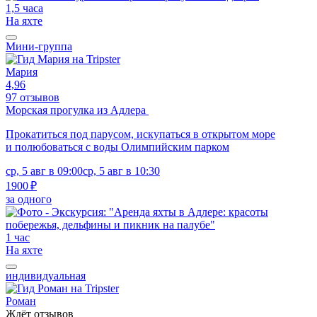
1,5 часа
На яхте
Мини-группа
Мария
4,96
97 отзывов
Морская прогулка из Адлера
Прокатиться под парусом, искупаться в открытом море
и полюбоваться с воды Олимпийским парком
ср, 5 авг в 09:00
ср, 5 авг в 10:30
1900 ₽
за одного
1 час
На яхте
индивидуальная
Роман
Ждёт отзывов