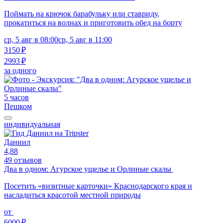
Поймать на крючок барабульку или ставриду,
прокатиться на волнах и приготовить обед на борту
ср, 5 авг в 08:00
ср, 5 авг в 11:00
3150 ₽
2993 ₽
за одного
5 часов
Пешком
индивидуальная
Даниил
4,88
49 отзывов
Два в одном: Агурское ущелье и Орлиные скалы
Посетить «визитные карточки» Краснодарского края и
насладиться красотой местной природы
от
6000 ₽