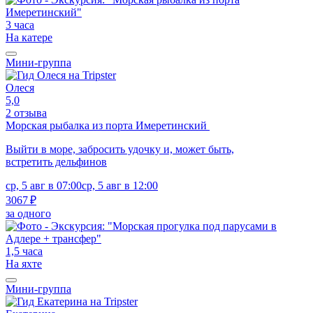
3 часа
На катере
Мини-группа
Олеся
5,0
2 отзыва
Морская рыбалка из порта Имеретинский
Выйти в море, забросить удочку и, может быть,
встретить дельфинов
ср, 5 авг в 07:00
ср, 5 авг в 12:00
3067 ₽
за одного
1,5 часа
На яхте
Мини-группа