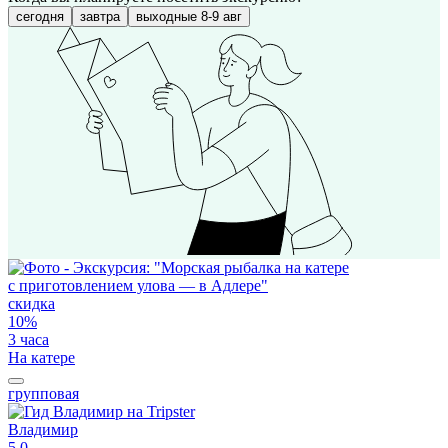
сегодня
завтра
выходные 8-9 авг
скидка
10%
3 часа
На катере
групповая
Владимир
5,0