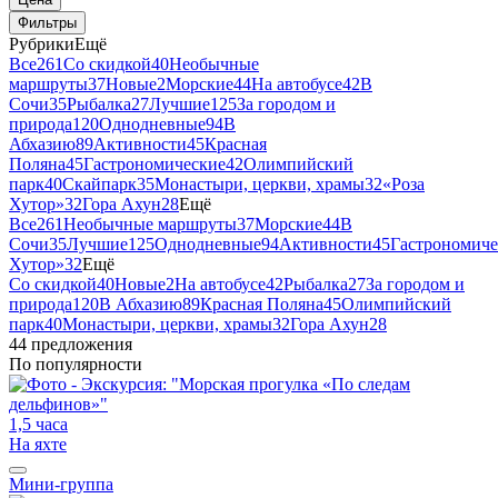
Фильтры
Рубрики
Ещё
Все
261
Со скидкой
40
Необычные
маршруты
37
Новые
2
Морские
44
На автобусе
42
В
Сочи
35
Рыбалка
27
Лучшие
125
За городом и
природа
120
Однодневные
94
В
Абхазию
89
Активности
45
Красная
Поляна
45
Гастрономические
42
Олимпийский
парк
40
Скайпарк
35
Монастыри, церкви, храмы
32
«Роза
Хутор»
32
Гора Ахун
28
Ещё
Все
261
Необычные маршруты
37
Морские
44
В
Сочи
35
Лучшие
125
Однодневные
94
Активности
45
Гастрономиче
Хутор»
32
Ещё
Со скидкой
40
Новые
2
На автобусе
42
Рыбалка
27
За городом и
природа
120
В Абхазию
89
Красная Поляна
45
Олимпийский
парк
40
Монастыри, церкви, храмы
32
Гора Ахун
28
44 предложения
По популярности
1,5 часа
На яхте
Мини-группа