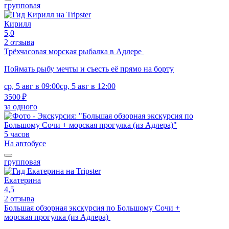
групповая
Кирилл
5,0
2 отзыва
Трёхчасовая морская рыбалка в Адлере
Поймать рыбу мечты и съесть её прямо на борту
ср, 5 авг в 09:00
ср, 5 авг в 12:00
3500 ₽
за одного
5 часов
На автобусе
групповая
Екатерина
4,5
2 отзыва
Большая обзорная экскурсия по Большому Сочи +
морская прогулка (из Адлера)