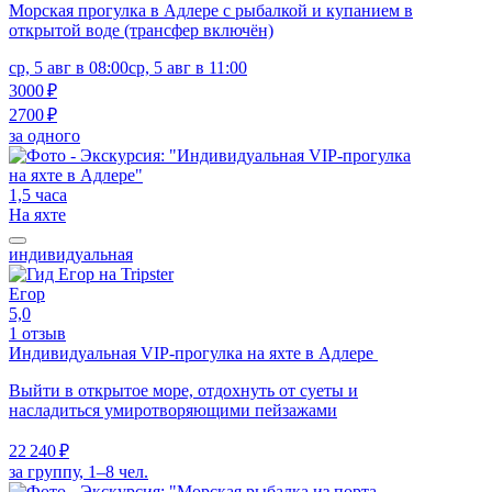
Морская прогулка в Адлере с рыбалкой и купанием в
открытой воде (трансфер включён)
ср, 5 авг в 08:00
ср, 5 авг в 11:00
3000 ₽
2700 ₽
за одного
1,5 часа
На яхте
индивидуальная
Егор
5,0
1 отзыв
Индивидуальная VIP-прогулка на яхте в Адлере
Выйти в открытое море, отдохнуть от суеты и
насладиться умиротворяющими пейзажами
22 240 ₽
за группу, 1–8 чел.