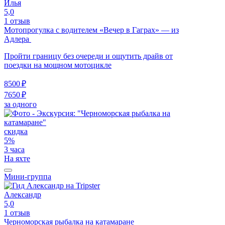
Илья
5,0
1 отзыв
Мотопрогулка с водителем «Вечер в Гаграх» — из
Адлера
Пройти границу без очереди и ощутить драйв от
поездки на мощном мотоцикле
8500 ₽
7650 ₽
за одного
скидка
5%
3 часа
На яхте
Мини-группа
Александр
5,0
1 отзыв
Черноморская рыбалка на катамаране