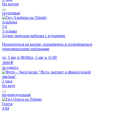
На катере
групповая
Альбина
5,0
3 отзыва
Адлер: морская рыбалка с купанием
Прокатиться на катере, порыбачить и полюбоваться
черноморскими пейзажами
ср, 5 авг в 08:00
ср, 5 авг в 11:00
3000 ₽
за одного
2 часа
На яхте
индивидуальная
Олеся
4,84