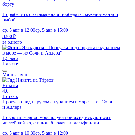
борту
Порыбачить с катамарана и пообедать свежепойманной
рыбой
ср, 5 авг в 12:00
ср, 5 авг в 15:00
3200 ₽
за одного
1,5 часа
На яхте
Мини-группа
Никита
4,0
1 отзыв
Прогулка под парусом с купанием в море — из Сочи
и Адлера
Покорить Черное море на уютной яхте, искупаться в
чистейшей воде и понаблюдать за дельфинами
ср, 5 авг в 10:30
ср, 5 авг в 12:00