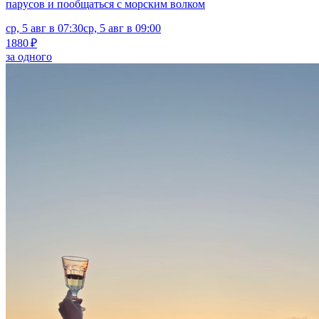
парусов и пообщаться с морским волком
ср, 5 авг в 07:30
ср, 5 авг в 09:00
1880 ₽
за одного