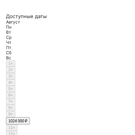
Доступные даты
Август
Пн
Вт
Ср
Чт
Пт
Сб
Вс
1
×
2
×
3
×
4
×
5
×
6
×
7
×
8
×
9
×
10
24 000 ₽
11
×
12
×