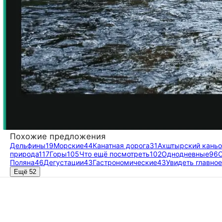
Похожие предложения
Дельфины
19
Морские
44
Канатная дорога
31
Ахштырский каньо
природа
117
Горы
105
Что ещё посмотреть
102
Однодневные
96
Поляна
46
Дегустации
43
Гастрономические
43
Увидеть главное
Ещё 52