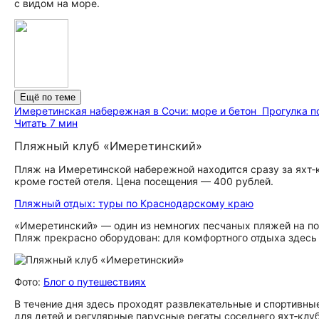
с видом на море.
Ещё по теме
Имеретинская набережная в Сочи: море и бетон
Прогулка п
Читать 7 мин
Пляжный клуб «Имеретинский»
Пляж на Имеретинской набережной находится сразу за яхт‑к
кроме гостей отеля. Цена посещения — 400 рублей.
Пляжный отдых: туры по Краснодарскому краю
«Имеретинский» — один из немногих песчаных пляжей на по
Пляж прекрасно оборудован: для комфортного отдыха здесь 
Фото:
Блог о путешествиях
В течение дня здесь проходят развлекательные и спортивн
для детей и регулярные парусные регаты соседнего яхт‑клу