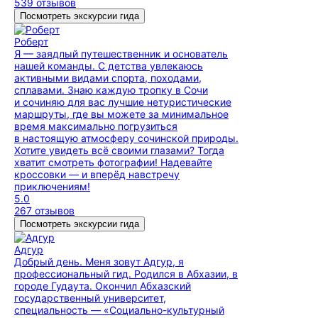
539 отзывов
Посмотреть экскурсии гида
Роберт
Я — заядлый путешественник и основатель
нашей команды. С детства увлекаюсь
активными видами спорта, походами,
сплавами. Знаю каждую тропку в Сочи
и сочиняю для вас лучшие нетуристические
маршруты, где вы можете за минимальное
время максимально погрузиться
в настоящую атмосферу сочинской природы.
Хотите увидеть всё своими глазами? Тогда
хватит смотреть фотографии! Надевайте
кроссовки — и вперёд навстречу
приключениям!
5.0
267 отзывов
Посмотреть экскурсии гида
Адгур
Добрый день. Меня зовут Адгур, я
профессиональный гид. Родился в Абхазии, в
городе Гудаута. Окончил Абхазский
государственный университет,
специальность — «Социально-культурный