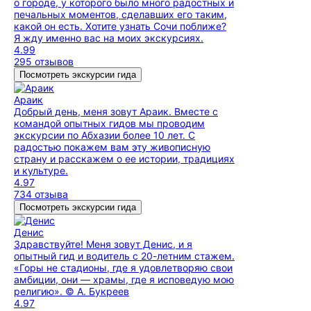
о городе, у которого было много радостных и
печальных моментов, сделавших его таким,
какой он есть. Хотите узнать Сочи поближе?
Я жду именно вас на моих экскурсиях.
4.99
295 отзывов
Посмотреть экскурсии гида
Араик
Добрый день, меня зовут Араик. Вместе с
командой опытных гидов мы проводим
экскурсии по Абхазии более 10 лет. С
радостью покажем вам эту живописную
страну и расскажем о ее истории, традициях
и культуре.
4.97
734 отзыва
Посмотреть экскурсии гида
Денис
Здравствуйте! Меня зовут Денис, и я
опытный гид и водитель с 20-летним стажем.
«Горы не стадионы, где я удовлетворяю свои
амбиции, они — храмы, где я исповедую мою
религию». © А. Букреев
4.97