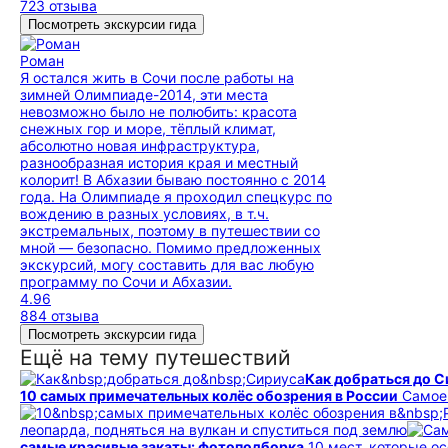
723 отзыва
Посмотреть экскурсии гида
Роман
Я остался жить в Сочи после работы на
зимней Олимпиаде-2014, эти места
невозможно было не полюбить: красота
снежных гор и море, тёплый климат,
абсолютно новая инфраструктура,
разнообразная история края и местный
колорит! В Абхазии бываю постоянно с 2014
года. На Олимпиаде я проходил спецкурс по
вождению в разных условиях, в т.ч.
экстремальных, поэтому в путешествии со
мной — безопасно. Помимо предложенных
экскурсий, могу составить для вас любую
программу по Сочи и Абхазии.
4.96
884 отзыва
Посмотреть экскурсии гида
Ещё на тему путешествий
Как добраться до 
10 самых примечательных колёс обозрения в России
Самое 
леопарда, подняться на вулкан и спуститься под землю
самые красивые закаты: фотоподборка
10 мест, которые о