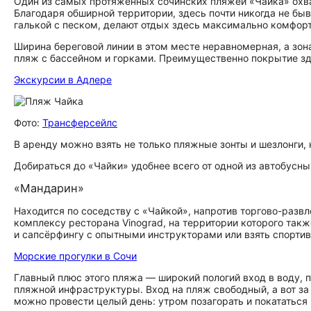
Один из самых протяжённых сочинских пляжей «Чайка» охва
Благодаря обширной территории, здесь почти никогда не быв
галькой с песком, делают отдых здесь максимально комфор
Ширина береговой линии в этом месте неравномерная, а зона
пляж с бассейном и горками. Преимущественно покрытие зд
Экскурсии в Адлере
Фото:
Трансферсейлс
В аренду можно взять не только пляжные зонты и шезлонги, 
Добираться до «Чайки» удобнее всего от одной из автобусн
«Мандарин»
Находится по соседству с «Чайкой», напротив торгово-раз
комплексу ресторана Vinograd, на территории которого такж
и сапсёрфингу с опытными инструкторами или взять спортив
Морские прогулки в Сочи
Главный плюс этого пляжа — широкий пологий вход в воду,
пляжной инфраструктуры. Вход на пляж свободный, а вот за 
можно провести целый день: утром позагорать и покататься н