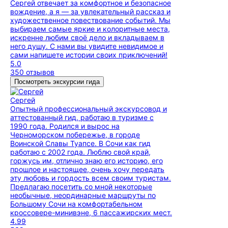
Сергей отвечает за комфортное и безопасное
вождение, а я — за увлекательный рассказ и
художественное повествование событий. Мы
выбираем самые яркие и колоритные места,
искренне любим своё дело и вкладываем в
него душу. С нами вы увидите невидимое и
сами напишете истории своих приключений!
5.0
350 отзывов
Посмотреть экскурсии гида
Сергей
Опытный профессиональный экскурсовод и
аттестованный гид, работаю в туризме с
1990 года. Родился и вырос на
Черноморском побережье, в городе
Воинской Славы Туапсе. В Сочи как гид
работаю с 2002 года. Люблю свой край,
горжусь им, отлично знаю его историю, его
прошлое и настоящее, очень хочу передать
эту любовь и гордость всем своим туристам.
Предлагаю посетить со мной некоторые
необычные, неординарные маршруты по
Большому Сочи на комфортабельном
кроссовере-минивэне, 6 пассажирских мест.
4.99