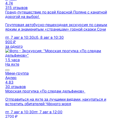
4,74
315 отзывов
Гранд-путешествие по всей Красной Поляне с канатной
дорогой на выбор!
Групповая автобусно-пешеходная экскурсия по самым
ярким и знаменитым «страницам» горной сказки Сочи
пт, 7 авг в 10:30
сб, 8 авг в 10:30
900 ₽
за одного
1,5 часа
На яхте
Мини-группа
Адлер
4,83
30 отзывов
Морская прогулка «По следам дельфинов»
Отправиться на яхте за лучшими видами, накупаться и
встретить обитателей Чёрного моря
пт, 7 авг в 10:30
пт, 7 авг в 12:00
2700 ₽