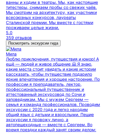
ванны и ходим в театры. Мы, как настоящие
титестеры, снимаем пробы со свежих чаёв.
Мы смотрим на архитектуру, как участники
всесоюзных конкурсов, лауреаты
Сталинской премии. Мы вместе с гостями
проживаем целые жизни.
5.0
359 отзывов
Посмотреть экскурсии гида
Мила
Люблю приключения, путешествия и юмор! А
ещё — людей и живое общение 🤗 Я знаю,
какие места стоит увидеть и какие истории
рассказать, чтобы путешествие подарило
яркие впечатления и хорошее настроение. По
профессии я преподаватель, лектор,
профессиональный путешественник и
аттестованный экскурсовод по Сочи и
заповедникам. Мы с мужем Сергеем —
семья и команда профессионалов. Проводим
экскурсии с 2020 года и легко находим
общий язык с детьми и взрослыми. Пешие
экскурсии я провожу лично, а
автопешеходные — вместе с Сергеем. Во
время поездки каждый занят своим делом: