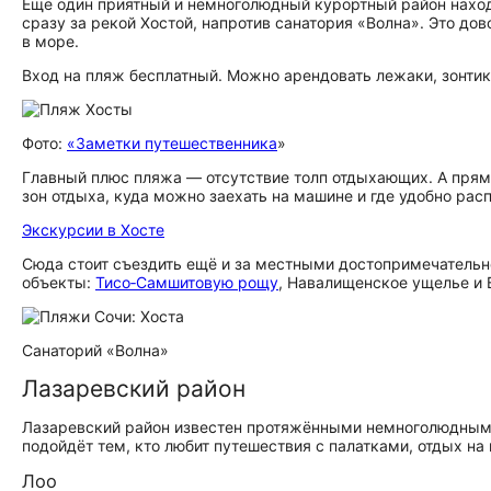
Ещё один приятный и немноголюдный курортный район наход
сразу за рекой Хостой, напротив санатория «Волна». Это до
в море.
Вход на пляж бесплатный. Можно арендовать лежаки, зонтики
Фото:
«Заметки путешественника
»
Главный плюс пляжа — отсутствие толп отдыхающих. А прям
зон отдыха, куда можно заехать на машине и где удобно рас
Экскурсии в Хосте
Сюда стоит съездить ещё и за местными до­сто­при­ме­ча­тель­
объекты:
Тисо‑Самшитовую рощу
, Навалищенское ущелье и
Санаторий «Волна»
Лазаревский район
Лазаревский район известен протяжёнными немноголюдными
подойдёт тем, кто любит путешествия с палатками, отдых на
Лоо