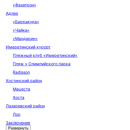
«Фазатрон»
Адлер
«Барракуда»
«Чайка»
«Мандарин»
Имеретинский курорт
Пляжный клуб «Имеретинский»
Пляж у Олимпийского парка
Radisson
Хостинский район
Мацеста
Хоста
Лазаревский район
Лоо
Заключение
Развернуть