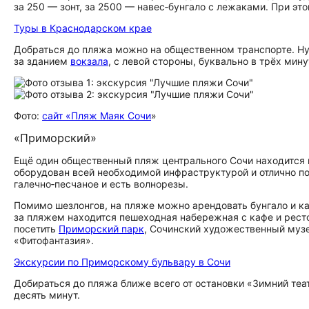
за 250 — зонт, за 2500 — навес‑бунгало с лежаками. При это
Туры в Краснодарском крае
Добраться до пляжа можно на общественном транспорте. Ну
за зданием
вокзала
, с левой стороны, буквально в трёх мину
Фото:
сайт «Пляж Маяк Сочи
»
«Приморский»
Ещё один общественный пляж центрального Сочи находится 
оборудован всей необходимой инфраструктурой и отлично под
галечно‑песчаное и есть волнорезы.
Помимо шезлонгов, на пляже можно арендовать бунгало и кач
за пляжем находится пешеходная набережная с кафе и рестора
посетить
Приморский парк
, Сочинский художественный муз
«Фитофантазия».
Экскурсии по Приморскому бульвару в Сочи
Добираться до пляжа ближе всего от остановки «Зимний теа
десять минут.