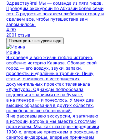
Здравствуйте! Мы — команда из пяти гидов.
Проводим экскурсии по Абхазии более семи
лет. С радостью покажем любимую страну и
сделаем все, чтобы путешествие вам
запомнилось.
4.99
2001 отзыв
Посмотреть экскурсии гида
Ирина
Я краевед и всю жизнь люблю историю,
особенно историю Кавказа. Обожаю свой
город — его воздух, звуки, запахи,
проспекты и удалённые тропинки. Пишу
статьи, снимаюсь в исторических
документальных проектах телеканала
«Культура». Однажды попробовала
поделиться знаниями не на бумаге,
а на пленэре — и понеслось. У меня два
высших образования в других областях,
но любовь выше образований.
Я не рассказываю экскурсии, я затягиваю
в истории, которые мы вместе с гостями
проживаем. Мы, как шахтёры-передовики
1930-х, впервые приезжаем в роскошные
санатории-дворцы, впервые принимаем