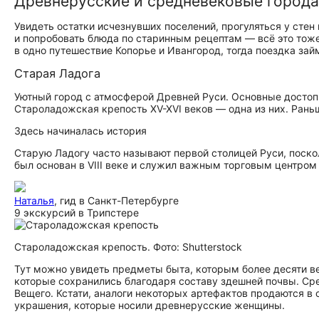
Древнерусские и средневековые города
Увидеть остатки исчезнувших поселений, прогуляться у сте
и попробовать блюда по старинным рецептам — всё это то
в одно путешествие Копорье и Ивангород, тогда поездка зай
Старая Ладога
Уютный город с атмосферой Древней Руси. Основные до­сто­пр
Староладожская крепость XV-XVI веков — одна из них. Раньш
Здесь начиналась история
Старую Ладогу часто называют первой столицей Руси, поско
был основан в VIII веке и служил важным торговым центром н
Наталья
, гид в Санкт-Петербурге
9 экскурсий в Трипстере
Староладожская крепость. Фото: Shutterstock
Тут можно увидеть предметы быта, которым более десяти в
которые сохранились благодаря составу здешней почвы. Сре
Вещего. Кстати, аналоги некоторых артефактов продаются в 
украшения, которые носили древнерусские женщины.