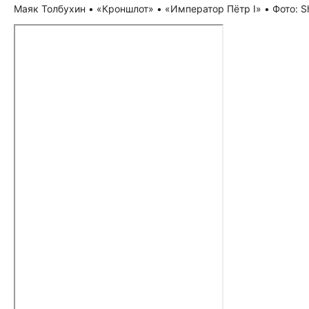
Маяк Толбухин • «Кроншлот» • «Император Пётр I» • Фото: Sh