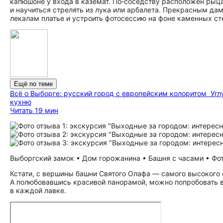
капюшоне у входа в каземат. По‑соседству расположен рыца
и научиться стрелять из лука или арбалета. Прекрасным да
лекалам платье и устроить фотосессию на фоне каменных ст
Ещё по теме
Всё о Выборге: русский город с европейским колоритом
Угл
кухню
Читать 19 мин
Выборгский замок • Дом горожанина • Башня с часами • Фото
Кстати, с вершины башни Святого Олафа — самого высокого 
А полюбовавшись красивой панорамой, можно попробовать в
в каждой лавке.