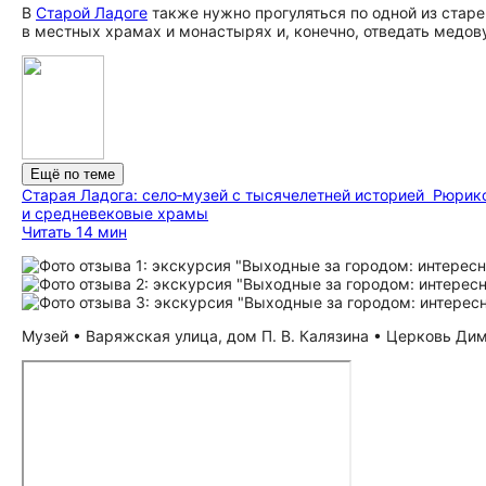
В
Старой Ладоге
также нужно прогуляться по одной из стар
в местных храмах и монастырях и, конечно, отведать медову
Ещё по теме
Старая Ладога: село‑музей с тысячелетней историей
Рюрико
и средневековые храмы
Читать 14 мин
Музей • Варяжская улица, дом П. В. Калязина • Церковь Дими