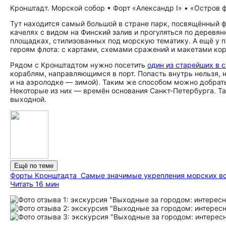
Кронштадт. Морской собор • Форт «Александр I» • «Остров фо
Тут находится самый большой в стране парк, посвящённый ф
качелях с видом на Финский залив и прогуляться по деревя
площадках, стилизованных под морскую тематику. А ещё у п
героям флота: с картами, схемами сражений и макетами кор
Рядом с Кронштадтом нужно посетить
один из старейших в 
кораблям, направляющимся в порт. Попасть внутрь нельзя, 
и на аэролодке — зимой). Таким же способом можно добрать
Некоторые из них — времён основания Санкт‑Петербурга. Та
выходной.
Ещё по теме
Форты Кронштадта
Самые значимые укрепления морских во
Читать 16 мин