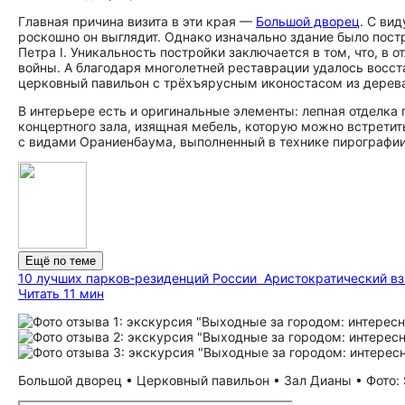
Главная причина визита в эти края —
Большой дворец
. С ви
роскошно он выглядит. Однако изначально здание было пос
Петра I. Уникальность постройки заключается в том, что, в 
войны. А благодаря многолетней реставрации удалось восста
церковный павильон с трёхъярусным иконостасом из дерева
В интерьере есть и оригинальные элементы: лепная отделка 
концертного зала, изящная мебель, которую можно встретит
с видами Ораниенбаума, выполненный в технике пирографии
Ещё по теме
10 лучших парков‑резиденций России
Аристократический вз
Читать 11 мин
Большой дворец • Церковный павильон • Зал Дианы • Фото: S