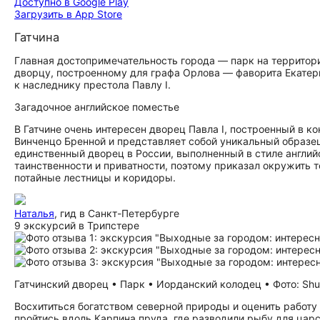
Доступно в Google Play
Загрузить в App Store
Гатчина
Главная до­сто­при­ме­ча­тель­но­сть города — парк на террито
дворцу, построенному для графа Орлова — фаворита Екатерин
к наследнику престола Павлу I.
Загадочное английское поместье
В Гатчине очень интересен дворец Павла I, построенный в к
Винченцо Бренной и представляет собой уникальный образец
единственный дворец в России, выполненный в стиле англий
таинственности и приватности, поэтому приказал окружить 
потайные лестницы и коридоры.
Наталья
, гид в Санкт-Петербурге
9 экскурсий в Трипстере
Гатчинский дворец • Парк • Иорданский колодец • Фото: Shut
Восхититься богатством северной природы и оценить работу
пройтись вдоль Карпина пруда, где разводили рыбу для царс