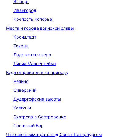
Выборг
Ивангород
Крепость Копорье
Места и города воинской славы
Кронштадт
Тихвин
Ладожское озеро
Линия Маннергейма
Куда отправиться на природу
Репино
Сиверский
Дудергофские высоты
Колтуши
Экотропа в Сестрорецке
Сосновый Бор
Что ещё посмотреть под Санкт‑Петербургом