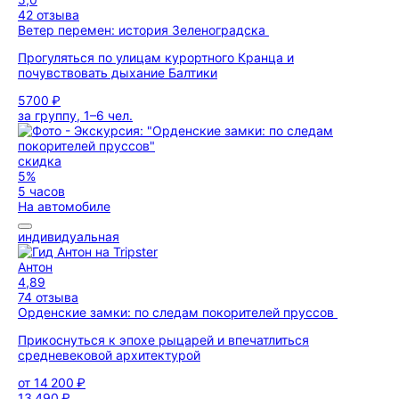
42 отзыва
Ветер перемен: история Зеленоградска
Прогуляться по улицам курортного Кранца и
почувствовать дыхание Балтики
5700 ₽
за группу, 1–6 чел.
скидка
5%
5 часов
На автомобиле
индивидуальная
Антон
4,89
74 отзыва
Орденские замки: по следам покорителей пруссов
Прикоснуться к эпохе рыцарей и впечатлиться
средневековой архитектурой
от
14 200 ₽
13 490 ₽