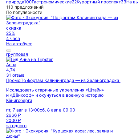
природа
100
Гастрономические
22
Курортный проспект
33
На в
110 предложений
По популярности
скидка
25%
4 часа
На автобусе
групповая
Анна
4,74
31 отзыв
Промо
По фортам Калининграда — из Зеленоградска
Исследовать старинные укрепления «Штайн»
и «Дёнхофф» и окунуться в военную историю
Кёнигсберга
пт, 7 авг в 13:00
сб, 8 авг в 09:00
2666 ₽
2000 ₽
за одного