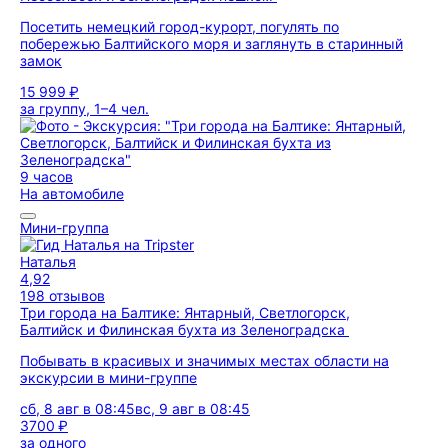
Посетить немецкий город-курорт, погулять по
побережью Балтийского моря и заглянуть в старинный
замок
15 999 ₽
за группу, 1–4 чел.
9 часов
На автомобиле
Мини-группа
Наталья
4,92
198 отзывов
Три города на Балтике: Янтарный, Светлогорск,
Балтийск и Филинская бухта из Зеленоградска
Побывать в красивых и значимых местах области на
экскурсии в мини-группе
сб, 8 авг в 08:45
вс, 9 авг в 08:45
3700 ₽
за одного