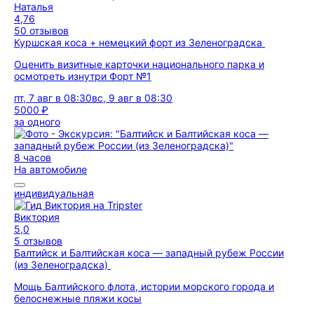
Наталья
4,76
50 отзывов
Куршская коса + немецкий форт из Зеленоградска
Оценить визитные карточки национального парка и
осмотреть изнутри Форт №1
пт, 7 авг в 08:30
вс, 9 авг в 08:30
5000 ₽
за одного
8 часов
На автомобиле
индивидуальная
Виктория
5,0
5 отзывов
Балтийск и Балтийская коса — западный рубеж России
(из Зеленоградска)
Мощь Балтийского флота, истории морского города и
белоснежные пляжи косы