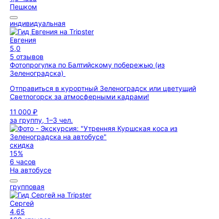
Пешком
индивидуальная
Евгения
5,0
5 отзывов
Фотопрогулка по Балтийскому побережью (из
Зеленоградска)
Отправиться в курортный Зеленоградск или цветущий
Светлогорск за атмосферными кадрами!
11 000 ₽
за группу, 1–3 чел.
скидка
15%
6 часов
На автобусе
групповая
Сергей
4,65