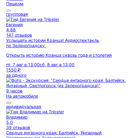
Пешком
групповая
Евгения
4,88
147 отзывов
Услышать истории Кранца! Аудиоспектакль
по Зеленоградску
Открыть историю Кранца сквозь года и столетия
пт, 7 авг в 13:00
сб, 8 авг в 13:00
1550 ₽
за одного
9 часов
На автомобиле
индивидуальная
Владимир
5,0
39 отзывов
Сердце янтарного края: Балтийск, Янтарный,
Светлогорск (из Зеленоградска)