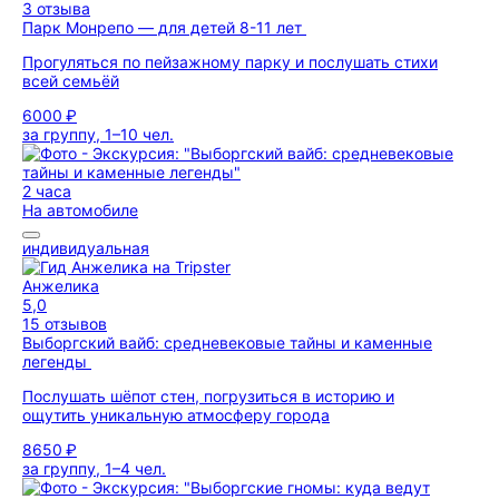
3 отзыва
Парк Монрепо — для детей 8-11 лет
Прогуляться по пейзажному парку и послушать стихи
всей семьёй
6000 ₽
за группу, 1–10 чел.
2 часа
На автомобиле
индивидуальная
Анжелика
5,0
15 отзывов
Выборгский вайб: средневековые тайны и каменные
легенды
Послушать шёпот стен, погрузиться в историю и
ощутить уникальную атмосферу города
8650 ₽
за группу, 1–4 чел.