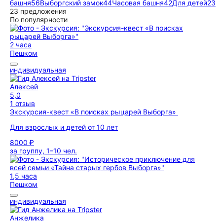
башня
56
Выборгский замок
44
Часовая башня
42
Для детей
23
23 предложения
По популярности
2 часа
Пешком
индивидуальная
Алексей
5,0
1 отзыв
Экскурсия-квест «В поисках рыцарей Выборга»
Для взрослых и детей от 10 лет
8000 ₽
за группу, 1–10 чел.
1,5 часа
Пешком
индивидуальная
Анжелика