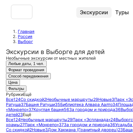
Экскурсии
Туры
Главная
Россия
Выборг
Экскурсии в Выборге для детей
Необычные экскурсии от местных жителей
Любые даты, 1 чел.
Формат проведения
Способ передвижения
Цена
Фильтры
Рубрики
Ещё
Все
124
Со скидкой
2
Необычные маршруты
29
Новые
3
Парк «Э
Ратуша
37
Башня Ратуши
35
Библиотека Алвара Аалто
34
Площад
«Монрепо»
37
Круглая башня
56
За городом и природа
36
Выбор
детей
23
Ещё
Все
124
Необычные маршруты
29
Парк «Эспланада»
24
Выборгс
храмы
27
Парк «Монрепо»
37
За городом и природа
36
Усадьба
Со скидкой
2
Новые
3
Дом Хакмана (Гранитный дворец)
23
Башн